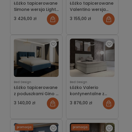
Łóżko tapicerowane
Łóżko tapicerowane
Simone wersja Light
Valentino wersja
z pojemnikiem lub
Light z pojemnikiem
3 426,00 zł
3 155,00 zł
bez
lub bez
Bed Design
Bed Design
Łóżko tapicerowane
Łóżko Valerio
z poduszkami Gino z
kontynentalne z
pojemnikiem lub bez
pojemnikiem lub bez
3 140,00 zł
3 876,00 zł
promocja
promocja