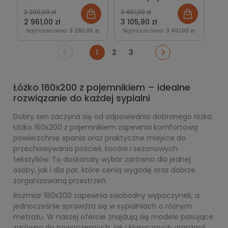
pojemnikiem lub bez
lub bez New Design
3 290,00 zł
3 451,00 zł
2 961,00 zł
3 105,90 zł
Najniższa cena:
3 290,00 zł
Najniższa cena:
3 451,00 zł
1
2
3
Łóżko 160x200 z pojemnikiem – idealne
rozwiązanie do każdej sypialni
Dobry sen zaczyna się od odpowiednio dobranego łóżka.
Łóżko 160x200 z pojemnikiem zapewnia komfortową
powierzchnię spania oraz praktyczne miejsce do
przechowywania pościeli, koców i sezonowych
tekstyliów. To doskonały wybór zarówno dla jednej
osoby, jak i dla par, które cenią wygodę oraz dobrze
zorganizowaną przestrzeń.
Rozmiar 160x200 zapewnia swobodny wypoczynek, a
jednocześnie sprawdza się w sypialniach o różnym
metrażu. W naszej ofercie znajdują się modele pasujące
zarówno do nowoczesnych, jak i klasycznych aranżacji.