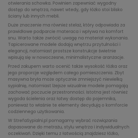
otwierania schowka. Powinien zapewniać wygodny
dostęp do wnętrza, nawet wtedy, gdy łóżko stoi blisko
ściany lub innych mebli.
Duże znaczenie ma również stelaż, który odpowiada za
prawidłowe podparcie materaca i wpływa na komfort
snu. Warto także zwrócić uwagę na materiał wykonania.
Tapicerowane modele dodają wnętrzu przytulności i
elegancji, natomiast prostsze konstrukcje świetnie
wpisują się w nowoczesne, minimalistyczne aranżacje.
Przed zakupem warto ocenić także wysokość łóżka oraz
jego proporcje względem całego pomieszczenia. Zbyt
masywna bryła może optycznie zmniejszyć niewielką
sypialnię, natomiast lżejsze wizualnie modele pomagają
zachować poczucie przestronności. Istotna jest również
wygoda ścielenia oraz łatwy dostęp do pojemnika,
ponieważ to właśnie te elementy decydują o komforcie
codziennego użytkowania.
W StrefaSypialni.pl pomagamy wybrać rozwiązania
dopasowane do metrażu, stylu wnętrza i indywidualnych
oczekiwań. Dzięki temu z łatwością znajdziesz łóżko,