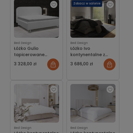
Zobacz w salonie
Bed Design
Bed Design
Łóżko Gulio
Łóżko Ivo
tapicerowane
kontynentalne z
wersja Light z
pojemnikiem lub bez
3 328,00 zł
3 686,00 zł
pojemnikiem lub bez
Bed Design
Bed Design