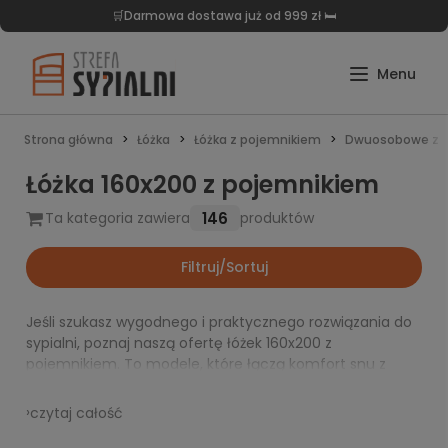
🛒Darmowa dostawa już od 999 zł 🛏️
Strona główna
Łóżka
Łóżka z pojemnikiem
Dwuosobowe z 
Łóżka 160x200 z pojemnikiem
146
Ta kategoria zawiera
produktów
Filtruj/Sortuj
Jeśli szukasz wygodnego i praktycznego rozwiązania do
sypialni, poznaj naszą ofertę łóżek 160x200 z
pojemnikiem. To modele, które łączą komfort snu z
dodatkową przestrzenią do przechowywania,
pomagając lepiej wykorzystać dostępny metraż i
›
czytaj całość
utrzymać porządek na co dzień. Wybierz łóżko