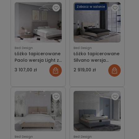
Zobacz w salonie
Bed Design
Bed Design
Łóżko tapicerowane
Łóżko tapicerowane
Paolo wersja Light z
Silvano wersja
pojemnikiem lub bez
ramowa z
3 107,00 zł
2 919,00 zł
pojemnikiem lub bez
Bed Design
Bed Design