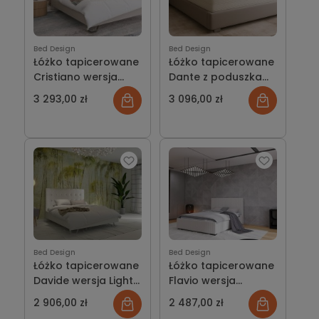
Bed Design
Bed Design
Łóżko tapicerowane
Łóżko tapicerowane
Cristiano wersja
Dante z poduszkami
Light z pojemnikiem
wersja ramowa z
3 293,00 zł
3 096,00 zł
lub bez
pojemnikiem lub bez
Bed Design
Bed Design
Łóżko tapicerowane
Łóżko tapicerowane
Davide wersja Light z
Flavio wersja
pojemnikiem lub bez
ramowa z
2 906,00 zł
2 487,00 zł
pojemnikiem lub bez