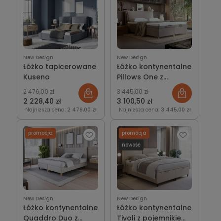
New Design
New Design
Łóżko tapicerowane
Łóżko kontynentalne
Kuseno
Pillows One z
pojemnikiem lub bez
2 476,00 zł
3 445,00 zł
2 228,40 zł
3 100,50 zł
Najniższa cena:
2 476,00 zł
Najniższa cena:
3 445,00 zł
promocja
promocja
nowość
New Design
New Design
Łóżko kontynentalne
Łóżko kontynentalne
Quaddro Duo z
Tivoli z pojemnikiem