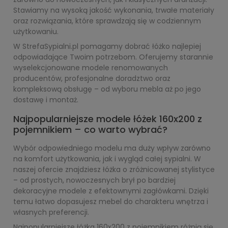
Stawiamy na wysoką jakość wykonania, trwałe materiały
oraz rozwiązania, które sprawdzają się w codziennym
użytkowaniu.
W StrefaSypialni.pl pomagamy dobrać łóżko najlepiej
odpowiadające Twoim potrzebom. Oferujemy starannie
wyselekcjonowane modele renomowanych
producentów, profesjonalne doradztwo oraz
kompleksową obsługę – od wyboru mebla aż po jego
dostawę i montaż.
Najpopularniejsze modele łóżek 160x200 z
pojemnikiem – co warto wybrać?
Wybór odpowiedniego modelu ma duży wpływ zarówno
na komfort użytkowania, jak i wygląd całej sypialni. W
naszej ofercie znajdziesz łóżka o zróżnicowanej stylistyce
– od prostych, nowoczesnych brył po bardziej
dekoracyjne modele z efektownymi zagłówkami. Dzięki
temu łatwo dopasujesz mebel do charakteru wnętrza i
własnych preferencji.
Najpopularniejsze łóżka 160x200 z pojemnikiem różnią się