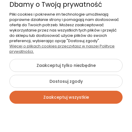
Dbamy o Twoją prywatność
Zapraszamy do naszego salonu
Pliki cookies i pokrewne im technologie umożliwiają
stacjonarnego.
poprawne działanie strony i pomagają nam dostosować
ofertę do Twoich potrzeb. Możesz zaakceptować
Warszawa, ul. Trakt Brzeski 56
wykorzystanie przez nas wszystkich tych plików i przejść
do sklepu lub dostosować użycie plików do swoich
preferencji, wybierając opcję "Dostosuj zgody".
Więcej o plikach cookies przeczytasz w naszej Polityce
prywatności.
Zaakceptuj tylko niezbędne
Dostosuj zgody
Pomoc
Zaakceptuj wszystkie
Informacje
Moje konto
Kontakt
Szukaj
Konto
Koszyk