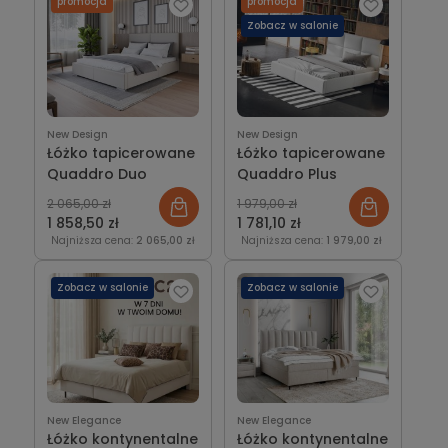
promocja
promocja
Zobacz w salonie
New Design
New Design
Łóżko tapicerowane
Łóżko tapicerowane
Quaddro Duo
Quaddro Plus
2 065,00 zł
1 979,00 zł
1 858,50 zł
1 781,10 zł
Najniższa cena:
2 065,00 zł
Najniższa cena:
1 979,00 zł
Zobacz w salonie
Zobacz w salonie
New Elegance
New Elegance
Łóżko kontynentalne
Łóżko kontynentalne