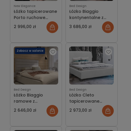
New Elegance
Bed Design
Łóżko tapicerowane
Łóżko Biaggio
Porto ruchowe
kontynentalne z
zagłówki
pojemnikiem lub bez
2 996,00 zł
3 686,00 zł
Zobacz w salonie
Bed Design
Bed Design
Łóżko Biaggio
Łóżko Cleto
ramowe z
tapicerowane
pojemnikiem lub bez
wersja Light z
2 646,00 zł
2 973,00 zł
pojemnikiem lub bez