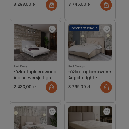
wersja Light z
pojemnikiem lub bez
3 298,00 zł
3 745,00 zł
pojemnikiem lub bez
Zobacz w salonie
Bed Design
Bed Design
Łóżko tapicerowane
Łóżko tapicerowane
Albino wersja Light z
Angelo Light z
pojemnikiem lub bez
pojemnikiem lub bez
2 433,00 zł
3 299,00 zł