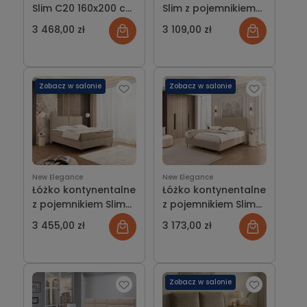
Slim C20 160x200 cm
Slim z pojemnikiem
z pojemnikiem na
na pościel New
3 468,00 zł
3 109,00 zł
pościel w 7 dni
Elegance
Zobacz w salonie
Zobacz w salonie
New Elegance
New Elegance
Łóżko kontynentalne
Łóżko kontynentalne
z pojemnikiem Slim
z pojemnikiem Slim
wezgłowie K z
wezgłowie L z
3 455,00 zł
3 173,00 zł
poduszkami New
lamówką New
Elegance
Elegance
Zobacz w salonie