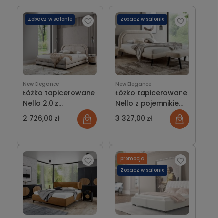
dopasowane do swoich potrzeb i stwórz sypialnię, w
której funkcjonalność idzie w parze z estetyką.
Zobacz w salonie
Zobacz w salonie
New Elegance
New Elegance
Łóżko tapicerowane
Łóżko tapicerowane
Nello 2.0 z
Nello z pojemnikiem
pojemnikiem lub bez
lub bez
2 726,00 zł
3 327,00 zł
promocja
Zobacz w salonie