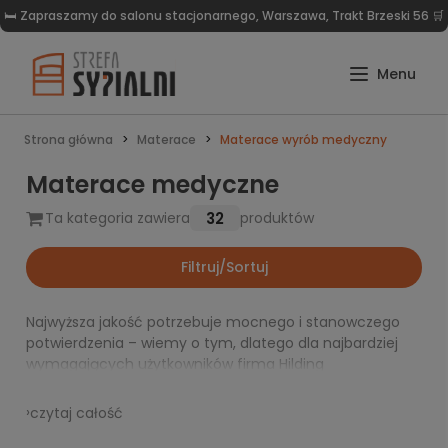
🛏️ Zapraszamy do salonu stacjonarnego, Warszawa, Trakt Brzeski 56 🛒
Strona główna
Materace
Materace wyrób medyczny
Materace medyczne
32
Ta kategoria zawiera
produktów
Filtruj/Sortuj
Najwyższa jakość potrzebuje mocnego i stanowczego
potwierdzenia – wiemy o tym, dlatego dla najbardziej
wymagających użytkowników firma Hilding
zaprojektowała linię materacy, które przechodząc przez
szereg restrykcyjnych testów i medycznych badań
›
czytaj całość
uzyskały status produktów medycznych. Wybierając