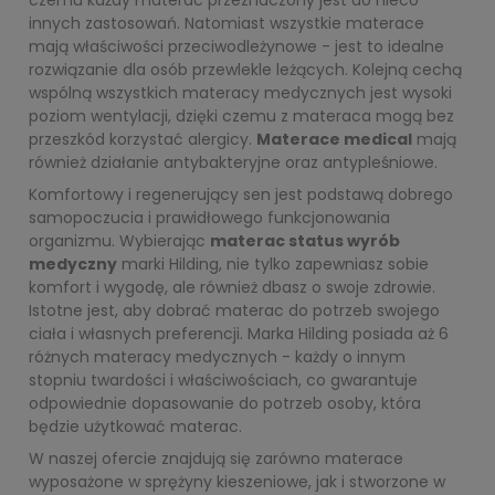
innych zastosowań. Natomiast wszystkie materace
mają właściwości przeciwodleżynowe - jest to idealne
rozwiązanie dla osób przewlekle leżących. Kolejną cechą
wspólną wszystkich materacy medycznych jest wysoki
poziom wentylacji, dzięki czemu z materaca mogą bez
przeszkód korzystać alergicy.
Materace medical
mają
również działanie antybakteryjne oraz antypleśniowe.
Komfortowy i regenerujący sen jest podstawą dobrego
samopoczucia i prawidłowego funkcjonowania
organizmu. Wybierając
materac status wyrób
medyczny
marki Hilding, nie tylko zapewniasz sobie
komfort i wygodę, ale również dbasz o swoje zdrowie.
Istotne jest, aby dobrać materac do potrzeb swojego
ciała i własnych preferencji. Marka Hilding posiada aż 6
różnych materacy medycznych - każdy o innym
stopniu twardości i właściwościach, co gwarantuje
odpowiednie dopasowanie do potrzeb osoby, która
będzie użytkować materac.
W naszej ofercie znajdują się zarówno materace
wyposażone w sprężyny kieszeniowe, jak i stworzone w