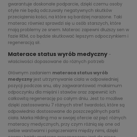
gwarantuje doskonałe podparcie, dzięki czemu osoby
otyłe nie będą odczuwały negatywnych skutków
przeciążenia kości, na które są bardziej narażone. Taki
materac również sprawdzi się u osób starszych, które
mają problemy ze snem. Materac zapewni dłuższy sen w
fazie REM, co będzie skutkować lepszym odpoczynkiem i
regeneracją sił.
Materace status wyrób medyczny
-
właściwości dopasowane do różnych potrzeb
Głównym zadaniem
materaca status wyrób
medyczny
jest utrzymywanie ciała w odpowiedniej
pozycji podczas snu, aby zagwarantować maksimum
odpoczynku dla mięśni i stawów oraz zapewnić ich
całkowitą regenerację po całym dniu. Jest to możliwe
dzięki zastosowaniu 7 różnych stref twardości, które są
odpowiednio dostosowane do poszczególnych partii
ciała. Marka Hilding ma w swojej ofercie aż pięć różnych
materacy medycznych, przy czym różnią się one od
siebie warstwami i połączeniami między nimi, dzięki
czemu każdy materac przeznaczony jest do nieco