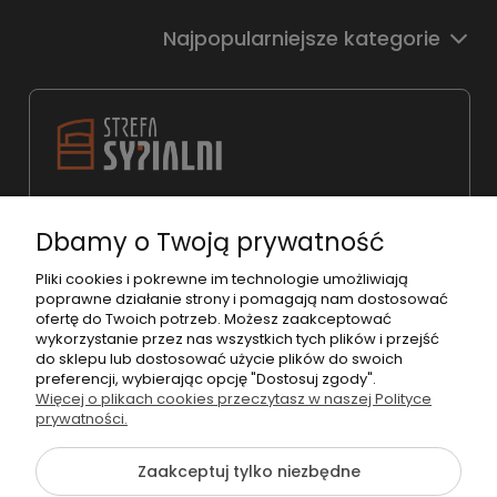
Najpopularniejsze kategorie
22 783 31 98
Dbamy o Twoją prywatność
shop@strefasypialni.pl
Pon. - Pt. 11:00 - 19:00
Pliki cookies i pokrewne im technologie umożliwiają
poprawne działanie strony i pomagają nam dostosować
Sob.
10:00 - 15:00
ofertę do Twoich potrzeb. Możesz zaakceptować
wykorzystanie przez nas wszystkich tych plików i przejść
do sklepu lub dostosować użycie plików do swoich
preferencji, wybierając opcję "Dostosuj zgody".
Więcej o plikach cookies przeczytasz w naszej Polityce
prywatności.
©2026 Wszelkie Prawa Zastrzeżone | StrefaSypialni.pl
Zaakceptuj tylko niezbędne