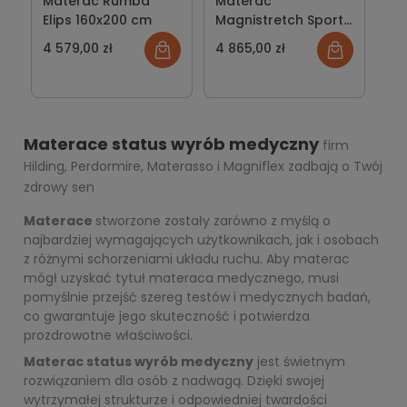
Materac Rumba
Materac
Elips 160x200 cm
Magnistretch Sport
9 Plus
4 579,00 zł
4 865,00 zł
Materace status wyrób medyczny
firm
Hilding, Perdormire, Materasso i Magniflex zadbają o Twój
zdrowy sen
Materace
stworzone zostały zarówno z myślą o
najbardziej wymagających użytkownikach, jak i osobach
z różnymi schorzeniami układu ruchu. Aby materac
mógł uzyskać tytuł materaca medycznego, musi
pomyślnie przejść szereg testów i medycznych badań,
co gwarantuje jego skuteczność i potwierdza
prozdrowotne właściwości.
Materac status wyrób medyczny
jest świetnym
rozwiązaniem dla osób z nadwagą. Dzięki swojej
wytrzymałej strukturze i odpowiedniej twardości