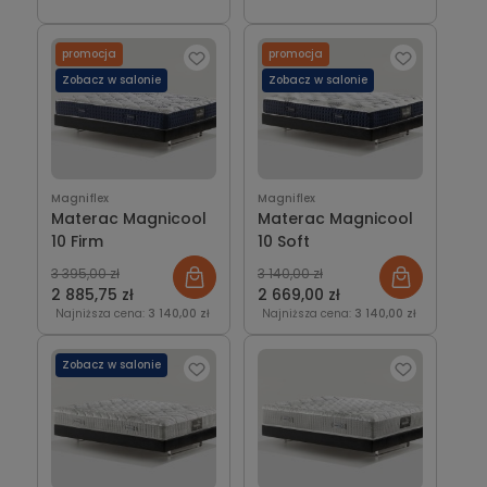
promocja
promocja
Zobacz w salonie
Zobacz w salonie
Magniflex
Magniflex
Materac Magnicool
Materac Magnicool
10 Firm
10 Soft
3 395,00 zł
3 140,00 zł
2 885,75 zł
2 669,00 zł
Najniższa cena:
3 140,00 zł
Najniższa cena:
3 140,00 zł
Zobacz w salonie