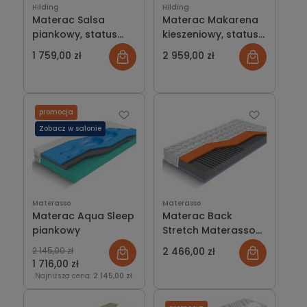
Hilding
Hilding
Materac Salsa
Materac Makarena
piankowy, status
kieszeniowy, status
medyczny, HILDING
medyczny HILDING
1 759,00 zł
2 959,00 zł
promocja
Zobacz w salonie
Materasso
Materasso
Materac Aqua Sleep
Materac Back
piankowy
Stretch Materasso
piankowy
2 145,00 zł
2 466,00 zł
1 716,00 zł
Najniższa cena:
2 145,00 zł