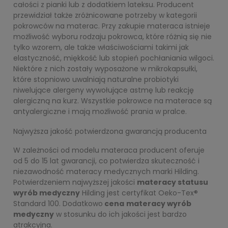
całości z pianki lub z dodatkiem lateksu. Producent
przewidział także zróżnicowane potrzeby w kategorii
pokrowców na materac. Przy zakupie materaca istnieje
możliwość wyboru rodzaju pokrowca, które różnią się nie
tylko wzorem, ale także właściwościami takimi jak
elastyczność, miękkość lub stopień pochłaniania wilgoci.
Niektóre z nich zostały wyposażone w mikrokapsułki,
które stopniowo uwalniają naturalne probiotyki
niwelujące alergeny wywołujące astmę lub reakcję
alergiczną na kurz. Wszystkie pokrowce na materace są
antyalergiczne i mają możliwość prania w pralce.
Najwyższa jakość potwierdzona gwarancją producenta
W zależności od modelu materaca producent oferuje
od 5 do 15 lat gwarancji, co potwierdza skuteczność i
niezawodność materacy medycznych marki Hilding.
Potwierdzeniem najwyższej jakości
materacy statusu
wyrób medyczny
Hilding jest certyfikat Oeko-Tex®
Standard 100. Dodatkowo
cena
materacy wyrób
medyczny
w stosunku do ich jakości jest bardzo
atrakcyjna.