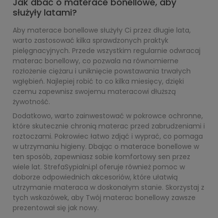
Jak dbać o materace bonellowe, aby
służyły latami?
Aby materace bonellowe służyły Ci przez długie lata,
warto zastosować kilka sprawdzonych praktyk
pielęgnacyjnych. Przede wszystkim regularnie odwracaj
materac bonellowy, co pozwala na równomierne
rozłożenie ciężaru i uniknięcie powstawania trwałych
wgłębień. Najlepiej robić to co kilka miesięcy, dzięki
czemu zapewnisz swojemu materacowi dłuższą
żywotność.
Dodatkowo, warto zainwestować w pokrowce ochronne,
które skutecznie chronią materac przed zabrudzeniami i
roztoczami. Pokrowiec łatwo zdjąć i wyprać, co pomaga
w utrzymaniu higieny. Dbając o materace bonellowe w
ten sposób, zapewniasz sobie komfortowy sen przez
wiele lat. StrefaSypialni.pl oferuje również pomoc w
doborze odpowiednich akcesoriów, które ułatwią
utrzymanie materaca w doskonałym stanie. Skorzystaj z
tych wskazówek, aby Twój materac bonellowy zawsze
prezentował się jak nowy.