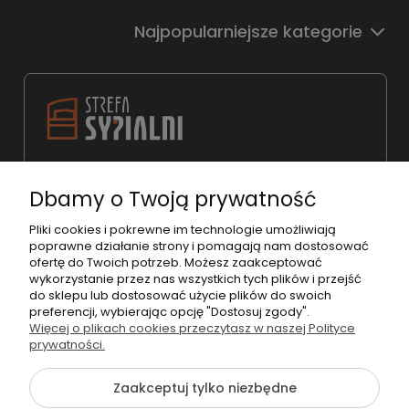
Najpopularniejsze kategorie
22 783 31 98
Dbamy o Twoją prywatność
shop@strefasypialni.pl
Pon. - Pt. 11:00 - 19:00
Pliki cookies i pokrewne im technologie umożliwiają
poprawne działanie strony i pomagają nam dostosować
Sob.
10:00 - 15:00
ofertę do Twoich potrzeb. Możesz zaakceptować
wykorzystanie przez nas wszystkich tych plików i przejść
do sklepu lub dostosować użycie plików do swoich
preferencji, wybierając opcję "Dostosuj zgody".
Więcej o plikach cookies przeczytasz w naszej Polityce
prywatności.
©2026 Wszelkie Prawa Zastrzeżone | StrefaSypialni.pl
Zaakceptuj tylko niezbędne