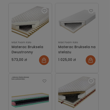
produkcji wersalek. Materace te charakteryzują się
pracą płaszczyznową, a nie punktową, i w zasadzie jest
to najbardziej zasadnicza różnica pomiędzy pozostałymi
typami materacy. Budowa materaca bonelowego
wygląda w ten sposób, iż każda sprężyna połączona jest
ze sobą poprzecznie za pomocą spiralki, w momencie
nacisku na jeden punkt spiralka ciągnie pozostałe
sprężyny również w dół. Są to produkty trwałe, ale coraz
mniej wybierane z uwagi na brak właściwości
M&K Foam Koło
M&K Foam Koło
Materac Bruksela
Materac Bruksela na
ortopedycznych czy rehabilitacyjnych. Również komfort
Dwustronny
stelażu
snu jest znacznie lepszy na materacach, gdzie sprężyna
pracuje niezależnie, a materac idealnie podpiera każdy
573,00 zł
1 025,00 zł
punkt naszego ciała. Materace bonelowe często można
spotkać w pensjonatach, motelach, a nawet hotelach.
Właściciele tych miejsc wybierają dość chętnie ten typ
materaca, z uwagi na przystępną cenę i długą
żywotność.