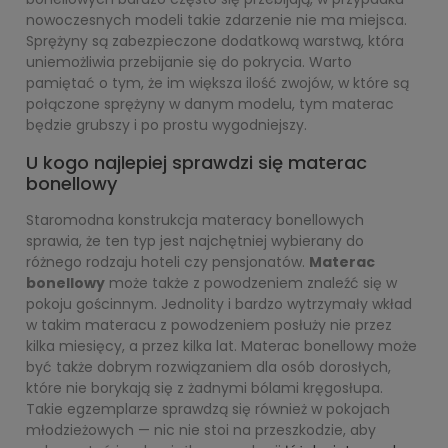
nowoczesnych modeli takie zdarzenie nie ma miejsca.
Sprężyny są zabezpieczone dodatkową warstwą, która
uniemożliwia przebijanie się do pokrycia. Warto
pamiętać o tym, że im większa ilość zwojów, w które są
połączone sprężyny w danym modelu, tym materac
będzie grubszy i po prostu wygodniejszy.
U kogo najlepiej sprawdzi się materac
bonellowy
Staromodna konstrukcja materacy bonellowych
sprawia, że ten typ jest najchętniej wybierany do
różnego rodzaju hoteli czy pensjonatów.
Materac
bonellowy
może także z powodzeniem znaleźć się w
pokoju gościnnym. Jednolity i bardzo wytrzymały wkład
w takim materacu z powodzeniem posłuży nie przez
kilka miesięcy, a przez kilka lat. Materac bonellowy może
być także dobrym rozwiązaniem dla osób dorosłych,
które nie borykają się z żadnymi bólami kręgosłupa.
Takie egzemplarze sprawdzą się również w pokojach
młodzieżowych — nic nie stoi na przeszkodzie, aby