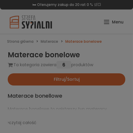
🛒Darmowa dostawa już od 999 zł 🛏️
Strona główna
Materace
Materace bonelowe
Materace bonelowe
6
Ta kategoria zawiera
produktów
Filtruj/Sortuj
Materace bonellowe
Materace bonelowe to najstarszy typ materacy
dostępny na rynku. Są to właściwie
materace
od
których wszystko się zaczęło. Sprężyna bonelowa do dziś
›
czytaj całość
jest praktycznie jedyną sprężyną wykorzystywaną do