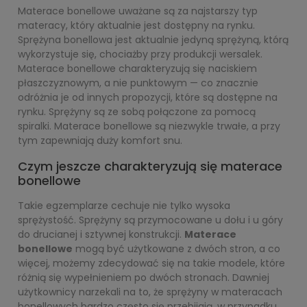
Materace bonellowe uważane są za najstarszy typ
materacy, który aktualnie jest dostępny na rynku.
Sprężyna bonellowa jest aktualnie jedyną sprężyną, którą
wykorzystuje się, chociażby przy produkcji wersalek.
Materace bonellowe charakteryzują się naciskiem
płaszczyznowym, a nie punktowym — co znacznie
odróżnia je od innych propozycji, które są dostępne na
rynku. Sprężyny są ze sobą połączone za pomocą
spiralki. Materace bonellowe są niezwykle trwałe, a przy
tym zapewniają duży komfort snu.
Czym jeszcze charakteryzują się materace
bonellowe
Takie egzemplarze cechuje nie tylko wysoka
sprężystość. Sprężyny są przymocowane u dołu i u góry
do drucianej i sztywnej konstrukcji.
Materace
bonellowe
mogą być użytkowane z dwóch stron, a co
więcej, możemy zdecydować się na takie modele, które
różnią się wypełnieniem po dwóch stronach. Dawniej
użytkownicy narzekali na to, że sprężyny w materacach
bonellowych bardzo często się przebijają, w przypadku