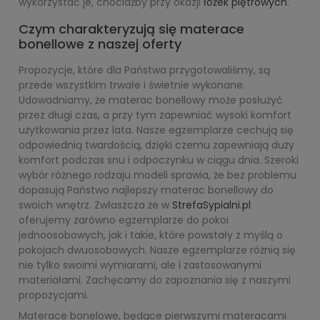
wykorzystać je, chociażby przy okazji
łóżek piętrowych
.
Czym charakteryzują się materace
bonellowe z naszej oferty
Propozycje, które dla Państwa przygotowaliśmy, są
przede wszystkim trwałe i świetnie wykonane.
Udowadniamy, że materac bonellowy może posłużyć
przez długi czas, a przy tym zapewniać wysoki komfort
użytkowania przez lata. Nasze egzemplarze cechują się
odpowiednią twardością, dzięki czemu zapewniają duży
komfort podczas snu i odpoczynku w ciągu dnia. Szeroki
wybór różnego rodzaju modeli sprawia, że bez problemu
dopasują Państwo najlepszy materac bonellowy do
swoich wnętrz. Zwłaszcza że w
StrefaSypialni.pl
oferujemy zarówno egzemplarze do pokoi
jednoosobowych, jak i takie, które powstały z myślą o
pokojach dwuosobowych. Nasze egzemplarze różnią się
nie tylko swoimi wymiarami, ale i zastosowanymi
materiałami. Zachęcamy do zapoznania się z naszymi
propozycjami.
Materace bonelowe, będące pierwszymi materacami