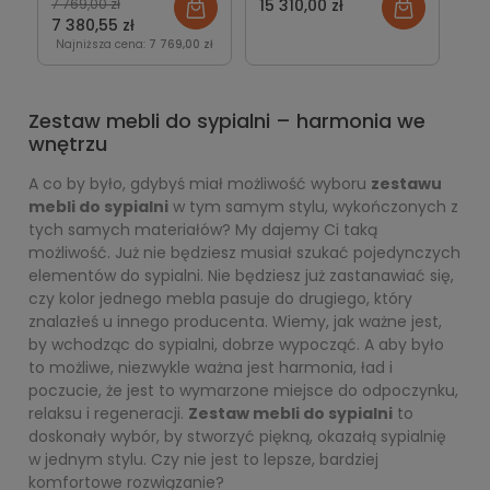
7 769,00 zł
15 310,00 zł
olejowany
7 380,55 zł
Najniższa cena:
7 769,00 zł
Zestaw mebli do sypialni – harmonia we
wnętrzu
A co by było, gdybyś miał możliwość wyboru
zestawu
mebli do sypialni
w tym samym stylu, wykończonych z
tych samych materiałów? My dajemy Ci taką
możliwość. Już nie będziesz musiał szukać pojedynczych
elementów do sypialni. Nie będziesz już zastanawiać się,
czy kolor jednego mebla pasuje do drugiego, który
znalazłeś u innego producenta. Wiemy, jak ważne jest,
by wchodząc do sypialni, dobrze wypocząć. A aby było
to możliwe, niezwykle ważna jest harmonia, ład i
poczucie, że jest to wymarzone miejsce do odpoczynku,
relaksu i regeneracji.
Zestaw mebli do sypialni
to
doskonały wybór, by stworzyć piękną, okazałą sypialnię
w jednym stylu. Czy nie jest to lepsze, bardziej
komfortowe rozwiązanie?