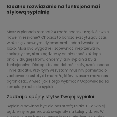
Idealne rozwiązanie na funkcjonalną i
stylową sypialnię
Masz w planach remont? A może chcesz urządzić swoje
nowe mieszkanie? Chociaż to bardzo ekscytujący czas,
wiąże się z pewnymi dylematami. Jedna kwestia to
łóżko. Musi być wygodne i zapewniać nieprzerwany,
spokojny sen, skoro będziemy na nim spać każdego
dnia. Z drugiej strony, chcemy, aby sypialnia była
funkcjonalna. Dlatego trzeba dobrać szafy, szafki nocne
i inne dodatki. Przy tym wszystkim musimy pamiętać o
zachowaniu estetyki i metrażu, który czasem może nas
ograniczać. A więc, jak z tego wybrnąć? Odpowiedzią są
komplety mebli do sypialni.
Zadbaj o spójny styl w Twojej sypialni
Sypialnia powinna być dla nas strefą relaksu. To w niej
będziemy regenerować swoje siły na kolejny dzień. W
związku z tym bardzo ważne jest to, abyśmy czuli się w