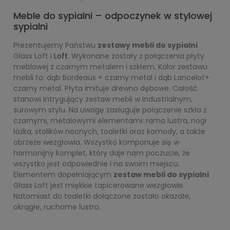
Meble do sypialni – odpoczynek w stylowej
sypialni
Prezentujemy Państwu
zestawy mebli do sypialni
Glass Loft i
Loft
. Wykonane zostały z połączenia płyty
meblowej z czarnym metalem i szkłem. Kolor zestawu
mebli to: dąb Bordeaux + czarny metal i dąb Lancelot+
czarny metal. Płyta imituje drewno dębowe. Całość
stanowi intrygujący zestaw mebli w industrialnym,
surowym stylu. Na uwagę zasługuje połączenie szkła z
czarnymi, metalowymi elementami: rama lustra, nogi
łóżka, stolików nocnych, toaletki oraz komody, a także
obrzeże wezgłowia. Wszystko komponuje się w
harmonijny komplet, który daje nam poczucie, że
wszystko jest odpowiednie i na swoim miejscu.
Elementem dopełniającym
zestaw mebli do sypialni
Glass Loft jest miękkie tapicerowane wezgłowie.
Natomiast do toaletki dołączone zostało okazałe,
okrągłe, ruchome lustro.