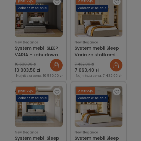
promocja
promocja
Zobacz w salonie
Zobacz w salonie
New Elegance
New Elegance
System mebli SLEEP
System mebli Sleep
VARIA - zabudowa
Varia ze stolikami
do sypialni fronty
nocnymi fronty
10 530,00 zł
7 432,00 zł
grafitowe
kaszmirowe
10 003,50 zł
7 060,40 zł
Najniższa cena:
10 530,00 zł
Najniższa cena:
7 432,00 zł
promocja
promocja
Zobacz w salonie
Zobacz w salonie
New Elegance
New Elegance
System mebli Sleep
System mebli Sleep