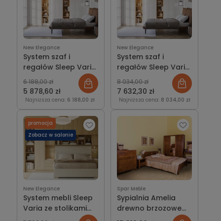
New Elegance
New Elegance
System szaf i
System szaf i
regałów Sleep Varia
regałów Sleep Varia
fronty mat -
fronty biały połysk -
6 188,00 zł
8 034,00 zł
zabudowa do
zabudowa do
5 878,60 zł
7 632,30 zł
sypialni
sypialni
Najniższa cena:
6 188,00 zł
Najniższa cena:
8 034,00 zł
promocja
Zobacz w salonie
New Elegance
Spar Meble
System mebli Sleep
Sypialnia Amelia
Varia ze stolikami
drewno brzozowe
nocnymi dąb
kolor orzech