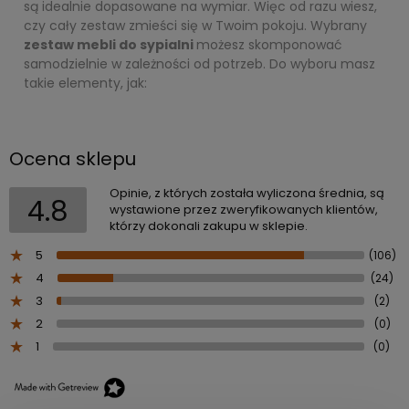
są idealnie dopasowane na wymiar. Więc od razu wiesz,
czy cały zestaw zmieści się w Twoim pokoju. Wybrany
zestaw mebli do sypialni
możesz skomponować
samodzielnie w zależności od potrzeb. Do wyboru masz
takie elementy, jak:
Ocena sklepu
Opinie, z których została wyliczona średnia, są
4.8
wystawione przez zweryfikowanych klientów,
którzy dokonali zakupu w sklepie.
5
(106)
4
(24)
3
(2)
2
(0)
1
(0)