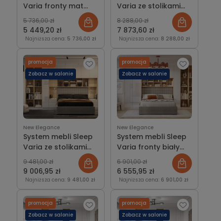
Varia fronty mat
Varia ze stolikami
zabudowa sypialni
nocnymi (fronty
5 736,00 zł
8 288,00 zł
matowe)
5 449,20 zł
7 873,60 zł
Najniższa cena:
5 736,00 zł
Najniższa cena:
8 288,00 zł
promocja
promocja
Zobacz w salonie
Zobacz w salonie
New Elegance
New Elegance
System mebli Sleep
System mebli Sleep
Varia ze stolikami
Varia fronty biały
nocnymi (fronty
połysk zabudowa
9 481,00 zł
6 901,00 zł
biały połysk)
sypialni
9 006,95 zł
6 555,95 zł
Najniższa cena:
9 481,00 zł
Najniższa cena:
6 901,00 zł
promocja
promocja
Zobacz w salonie
Zobacz w salonie