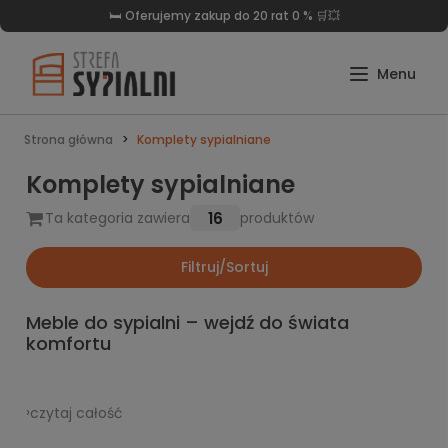
🛒Darmowa dostawa już od 999 zł 🛏️
Strona główna
Komplety sypialniane
Komplety sypialniane
16
Ta kategoria zawiera
produktów
Filtruj/Sortuj
Meble do sypialni – wejdź do świata
komfortu
Rozpoczynasz niesamowitą przygodę z planowaniem
wyposażenia wnętrza Twojej wymarzonej sypialni. Stoisz
›
czytaj całość
przed trudnym wyborem odpowiedniego łóżka, które