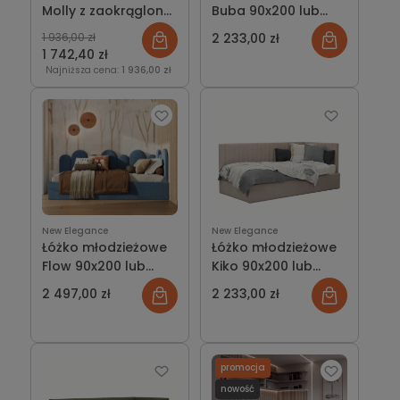
Molly z zaokrągloną
Buba 90x200 lub
ramą i miękkim
120x200 cm
1 936,00 zł
2 233,00 zł
wezgłowiem
(narożne wezgłowie
1 742,40 zł
z kieszeniami na
Najniższa cena:
1 936,00 zł
drobiazgi)
New Elegance
New Elegance
Łóżko młodzieżowe
Łóżko młodzieżowe
Flow 90x200 lub
Kiko 90x200 lub
120x200 cm
120x200 cm(narożne
2 497,00 zł
2 233,00 zł
(narożne wezgłowie
wezgłowie z
w kształcie fal o
pionowymi
różnych
przeszyciami)
wysokościach)
promocja
nowość