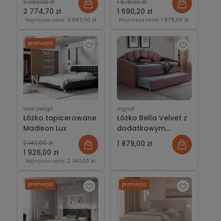
3 083,00 zł
1 878,00 zł
2 774,70 zł
1 690,20 zł
Najniższa cena:
3 083,00 zł
Najniższa cena:
1 878,00 zł
promocja
New Design
Signal
Łóżko tapicerowane
Łóżko Bella Velvet z
Madison Lux
dodatkowym
dolnym spaniem
2 140,00 zł
1 879,00 zł
1 926,00 zł
Najniższa cena:
2 140,00 zł
promocja
promocja