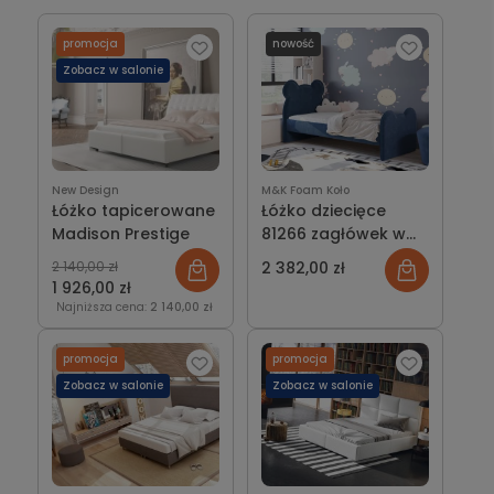
Poznaj dostępne propozycje i wybierz łóżko dopasowane
do swoich potrzeb.
promocja
nowość
Zobacz w salonie
New Design
M&K Foam Koło
Łóżko tapicerowane
Łóżko dziecięce
Madison Prestige
81266 zagłówek w
kształcie misia
2 140,00 zł
2 382,00 zł
1 926,00 zł
Najniższa cena:
2 140,00 zł
promocja
promocja
Zobacz w salonie
Zobacz w salonie