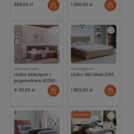
899,00 zł
1 360,00 zł
M&K Foam Koło
New Elegance
Łóżko dziecięce z
Łóżko Mini Maxi 2100
pojemnikiem 81260
tapicerowane
4 101,00 zł
1 903,00 zł
promocja