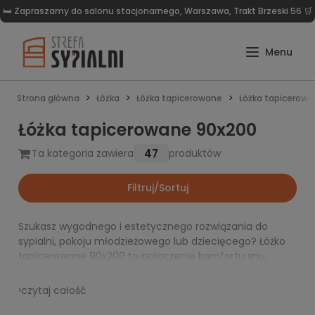
🛏️ Zapraszamy do salonu stacjonarnego, Warszawa, Trakt Brzeski 56 🛒
Strona główna
Łóżka
Łóżka tapicerowane
Łóżka tapicerow
Łóżka tapicerowane 90x200
47
Ta kategoria zawiera
produktów
Filtruj/Sortuj
Szukasz wygodnego i estetycznego rozwiązania do
sypialni, pokoju młodzieżowego lub dziecięcego? Łóżko
tapicerowane 90x200 to połączenie komfortu snu,
funkcjonalnych wymiarów i eleganckiego wyglądu. Taki
model doskonale sprawdza się tam, gdzie liczy się
›
czytaj całość
wygoda na co dzień oraz spójna aranżacja wnętrza.