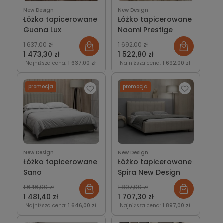
New Design
New Design
Łóżko tapicerowane
Łóżko tapicerowane
Guana Lux
Naomi Prestige
1 637,00 zł
1 692,00 zł
1 473,30 zł
1 522,80 zł
Najniższa cena:
1 637,00 zł
Najniższa cena:
1 692,00 zł
promocja
promocja
New Design
New Design
Łóżko tapicerowane
Łóżko tapicerowane
Sano
Spira New Design
1 646,00 zł
1 897,00 zł
1 481,40 zł
1 707,30 zł
Najniższa cena:
1 646,00 zł
Najniższa cena:
1 897,00 zł