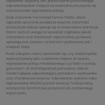
zapewniać wygodny sen, jednocześnie pozostawiając
odpowiednią ilość miejsca na swobodne poruszanie się
oraz pozostałe wyposażenie pokoju.
Duże znaczenie ma również forma mebla. Jasna
tapicerka optycznie powiększa wnętrze, natomiast
prosta bryła dobrze wpisuje się w nowoczesne aranżacje.
Warto zwrócić uwagę na wysokość zagłówka, jakość
materiałów oraz staranność wykończenia, ponieważ
wpływają one zarówno na komfort użytkowania, jak i
trwałość łóżka.
Przed zakupem warto zastanowić się, czy mebel będzie
wykorzystywany jako codzienne miejsce do spania,
wyposażenie pokoju młodzieżowego czy łóżko w pokoju
gościnnym. W StrefaSypialni.pl pomożemy dobrać
model najlepiej odpowiadający potrzebom użytkownika
oraz charakterowi wnętrza. Odpowiednio wybrane łóżko
tapicerowane 90x200 pozwoli stworzyć funkcjonalną,
estetyczną i komfortową przestrzeń do codziennego
wypoczynku.