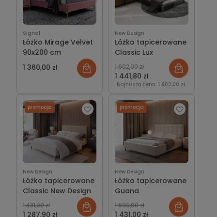
Signal
New Design
Łóżko Mirage Velvet
Łóżko tapicerowane
90x200 cm
Classic Lux
1 360,00 zł
1 602,00 zł
1 441,80 zł
Najniższa cena:
1 602,00 zł
promocja
promocja
New Design
New Design
Łóżko tapicerowane
Łóżko tapicerowane
Classic New Design
Guana
1 431,00 zł
1 590,00 zł
1 287,90 zł
1 431,00 zł