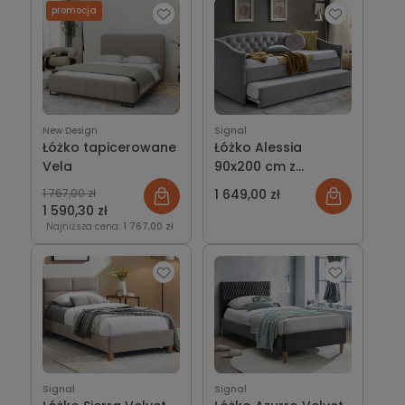
promocja
New Design
Signal
Łóżko tapicerowane
Łóżko Alessia
Vela
90x200 cm z
dodatkowym
1 767,00 zł
1 649,00 zł
dolnym spaniem
1 590,30 zł
Najniższa cena:
1 767,00 zł
Signal
Signal