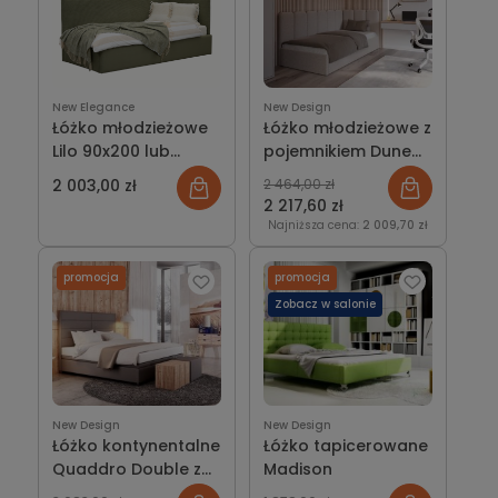
New Elegance
New Design
Łóżko młodzieżowe
Łóżko młodzieżowe z
Lilo 90x200 lub
pojemnikiem Dune
120x200 cm (gładkie
narożne wezgłowie
2 003,00 zł
2 464,00 zł
wezgłowie narożne
2 217,60 zł
od strony zagłówka
Najniższa cena:
2 009,70 zł
oraz ściany)
promocja
promocja
Zobacz w salonie
New Design
New Design
Łóżko kontynentalne
Łóżko tapicerowane
Quaddro Double z
Madison
pojemnikiem lub bez