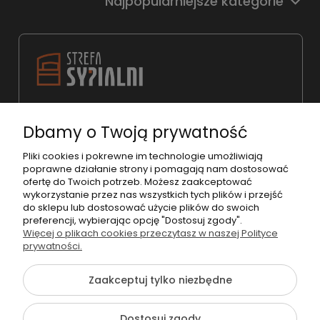
Najpopularniejsze kategorie
22 783 31 98
Dbamy o Twoją prywatność
shop@strefasypialni.pl
Pon. - Pt. 11:00 - 19:00
Pliki cookies i pokrewne im technologie umożliwiają
poprawne działanie strony i pomagają nam dostosować
Sob.
10:00 - 15:00
ofertę do Twoich potrzeb. Możesz zaakceptować
wykorzystanie przez nas wszystkich tych plików i przejść
do sklepu lub dostosować użycie plików do swoich
preferencji, wybierając opcję "Dostosuj zgody".
Więcej o plikach cookies przeczytasz w naszej Polityce
prywatności.
©2026 Wszelkie Prawa Zastrzeżone | StrefaSypialni.pl
Zaakceptuj tylko niezbędne
Szablon Flex by
Ecommercy
Dostosuj zgody