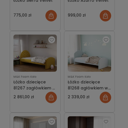
Łóżko Sierra Velvet
Łóżko Azurro Velvet
775,00 zł
999,00 zł
M&K Foam Koło
M&K Foam Koło
Łóżko dziecięce
Łóżko dziecięce
81267 zagłówkiem w
81268 agłówkiem w
kształcie tęczy
kształcie muszli
2 861,00 zł
2 339,00 zł