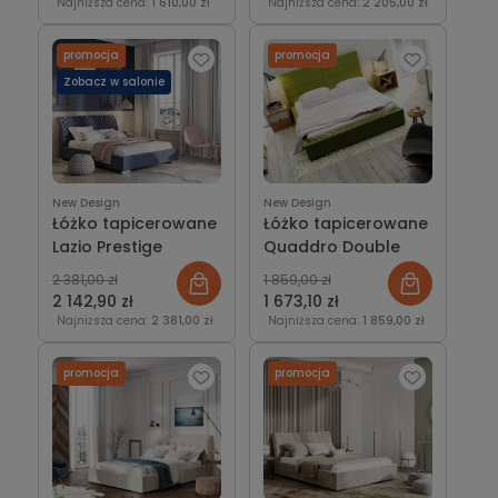
Najniższa cena:
1 610,00 zł
Najniższa cena:
2 205,00 zł
promocja
promocja
Zobacz w salonie
New Design
New Design
Łóżko tapicerowane
Łóżko tapicerowane
Lazio Prestige
Quaddro Double
2 381,00 zł
1 859,00 zł
2 142,90 zł
1 673,10 zł
Najniższa cena:
2 381,00 zł
Najniższa cena:
1 859,00 zł
promocja
promocja