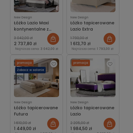
New Design
New Design
Łóżko Lazio Maxi
Łóżko tapicerowane
kontynentalne z
Lazio Extra
pojemnikiem lub bez
3 042,00 zł
1 793,00 zł
2 737,80 zł
1 613,70 zł
Najniższa cena:
3 042,00 zł
Najniższa cena:
1 793,00 zł
promocja
promocja
Zobacz w salonie
New Design
New Design
Łóżko tapicerowane
Łóżko tapicerowane
Futura
Lazio
1 610,00 zł
2 205,00 zł
1 449,00 zł
1 984,50 zł