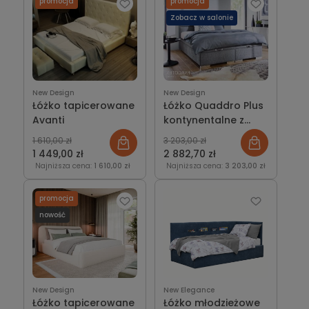
promocja
promocja
Zobacz w salonie
New Design
New Design
Łóżko tapicerowane
Łóżko Quaddro Plus
Avanti
kontynentalne z
pojemnikiem lub bez
1 610,00 zł
3 203,00 zł
1 449,00 zł
2 882,70 zł
Najniższa cena:
1 610,00 zł
Najniższa cena:
3 203,00 zł
promocja
nowość
New Design
New Elegance
Łóżko tapicerowane
Łóżko młodzieżowe