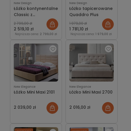
New Design
New Design
Łóżko kontynentalne
Łóżko tapicerowane
Classic z
Quaddro Plus
pojemnikiem lub bez
2 799,00 zł
1 979,00 zł
2 519,10 zł
1 781,10 zł
Najniższa cena:
2 799,00 zł
Najniższa cena:
1 979,00 zł
New Elegance
New Elegance
Łóżko Mini Maxi 2101
Łóżko Mini Maxi 2700
2 039,00 zł
2 016,00 zł