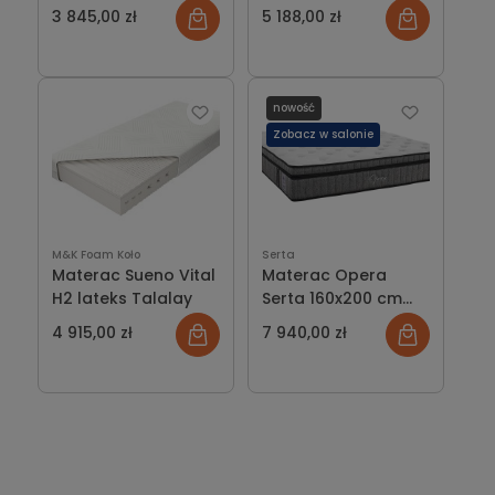
Talalay
3 845,00 zł
5 188,00 zł
nowość
Zobacz w salonie
M&K Foam Koło
Serta
Materac Sueno Vital
Materac Opera
H2 lateks Talalay
Serta 160x200 cm
hybrydowy
4 915,00 zł
7 940,00 zł