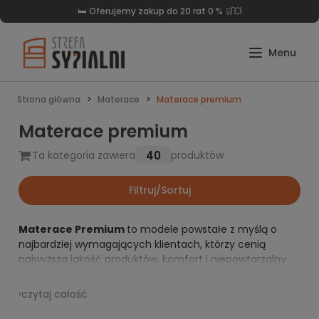
🛒Darmowa dostawa już od 999 zł 🛏️
Strona główna
Materace
Materace premium
Materace premium
40
Ta kategoria zawiera
produktów
Filtruj/Sortuj
Materace Premium
to modele powstałe z myślą o
najbardziej wymagających klientach, którzy cenią
najwyższą jakość produktów, komfort i niepowtarzalny
design.Wybór najwyższej jakości surowców m.in.:
wysokoelastycznych pianek, hypoalergicznych lateksów,
›
czytaj całość
innowacyjnego systemu mini sprężyn tworzą nowy