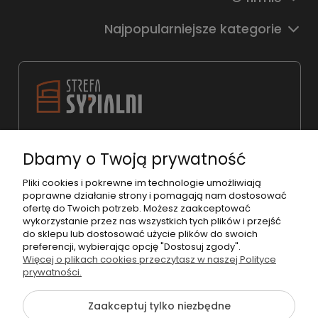
Najpopularniejsze kategorie
22 783 31 98
Dbamy o Twoją prywatność
shop@strefasypialni.pl
Pon. - Pt. 11:00 - 19:00
Pliki cookies i pokrewne im technologie umożliwiają
poprawne działanie strony i pomagają nam dostosować
Sob.
10:00 - 15:00
ofertę do Twoich potrzeb. Możesz zaakceptować
wykorzystanie przez nas wszystkich tych plików i przejść
do sklepu lub dostosować użycie plików do swoich
preferencji, wybierając opcję "Dostosuj zgody".
Więcej o plikach cookies przeczytasz w naszej Polityce
prywatności.
©2026 Wszelkie Prawa Zastrzeżone | StrefaSypialni.pl
Zaakceptuj tylko niezbędne