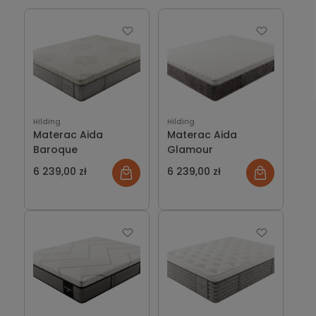
poziom komfortu. Materace zachwycają wyszukanym
designem.Sercem materaca jest wkład. Tu do
dyspozycji klientów mamy propozycje technologicznie
zaawansowanych, zróżnicowanych ze względu na dobór
komponentów wariantów.Wybierz odpowiedni wkład i
pokrowiec i stwórz swoją własną, luksusową przestrzeń
snu w komfortowym zakamarku Twojego domu.
Proponujemy Państwu materace marek:
Serta
,
Curem
,
Hilding
Hilding
Materac Aida
Materac Aida
DeLuxe Edition by Hilding
,
Perdormire
oraz Magniflex.
Baroque
Glamour
6 239,00 zł
6 239,00 zł