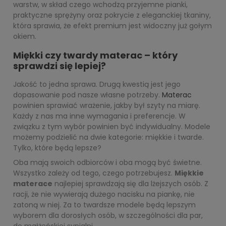
warstw, w skład czego wchodzą przyjemne pianki,
praktyczne sprężyny oraz pokrycie z eleganckiej tkaniny,
która sprawia, że efekt premium jest widoczny już gołym
okiem.
Miękki czy twardy materac – który
sprawdzi się lepiej?
Jakość to jedna sprawa. Drugą kwestią jest jego
dopasowanie pod nasze własne potrzeby.
Materac
powinien sprawiać wrażenie, jakby był szyty na miarę.
Każdy z nas ma inne wymagania i preferencje. W
związku z tym wybór powinien być indywidualny. Modele
możemy podzielić na dwie kategorie: miękkie i twarde.
Tylko, które będą lepsze?
Oba mają swoich odbiorców i oba mogą być świetne.
Wszystko zależy od tego, czego potrzebujesz.
Miękkie
materace
najlepiej sprawdzają się dla lżejszych osób. Z
racji, że nie wywierają dużego nacisku na piankę, nie
zatoną w niej. Za to twardsze modele będą lepszym
wyborem dla dorosłych osób, w szczególności dla par,
do małżeńskiej sypialni.