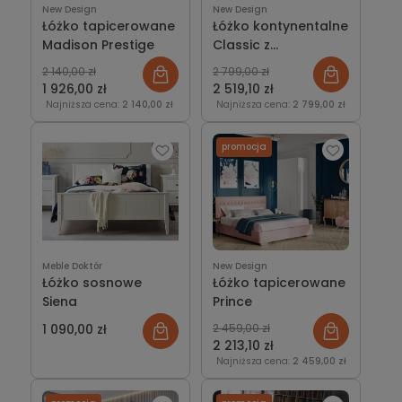
New Design
New Design
Łóżko tapicerowane
Łóżko kontynentalne
Madison Prestige
Classic z
pojemnikiem lub bez
2 140,00 zł
2 799,00 zł
1 926,00 zł
2 519,10 zł
Najniższa cena:
2 140,00 zł
Najniższa cena:
2 799,00 zł
promocja
Meble Doktór
New Design
Łóżko sosnowe
Łóżko tapicerowane
Siena
Prince
1 090,00 zł
2 459,00 zł
2 213,10 zł
Najniższa cena:
2 459,00 zł