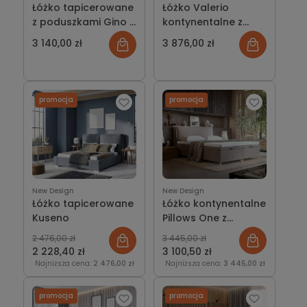
Łóżko tapicerowane
Łóżko Valerio
z poduszkami Gino z
kontynentalne z
pojemnikiem lub bez
pojemnikiem lub bez
3 140,00 zł
3 876,00 zł
promocja
promocja
New Design
New Design
Łóżko tapicerowane
Łóżko kontynentalne
Kuseno
Pillows One z
pojemnikiem lub bez
2 476,00 zł
3 445,00 zł
2 228,40 zł
3 100,50 zł
Najniższa cena:
2 476,00 zł
Najniższa cena:
3 445,00 zł
promocja
promocja