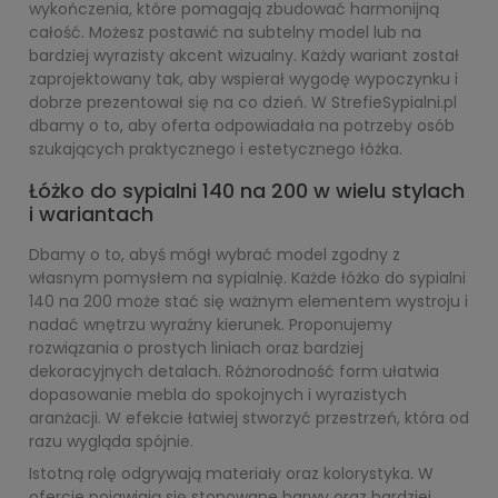
wykończenia, które pomagają zbudować harmonijną
całość. Możesz postawić na subtelny model lub na
bardziej wyrazisty akcent wizualny. Każdy wariant został
zaprojektowany tak, aby wspierał wygodę wypoczynku i
dobrze prezentował się na co dzień. W StrefieSypialni.pl
dbamy o to, aby oferta odpowiadała na potrzeby osób
szukających praktycznego i estetycznego łóżka.
Łóżko do sypialni 140 na 200 w wielu stylach
i wariantach
Dbamy o to, abyś mógł wybrać model zgodny z
własnym pomysłem na sypialnię. Każde łóżko do sypialni
140 na 200 może stać się ważnym elementem wystroju i
nadać wnętrzu wyraźny kierunek. Proponujemy
rozwiązania o prostych liniach oraz bardziej
dekoracyjnych detalach. Różnorodność form ułatwia
dopasowanie mebla do spokojnych i wyrazistych
aranżacji. W efekcie łatwiej stworzyć przestrzeń, która od
razu wygląda spójnie.
Istotną rolę odgrywają materiały oraz kolorystyka. W
ofercie pojawiają się stonowane barwy oraz bardziej