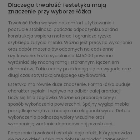
Dlaczego trwałość i estetyka mają
znaczenie przy wyborze łóżka
Trwałość łóżka wpływa na komfort użytkowania i
poczucie stabilności podczas odpoczynku. Solidna
konstrukcja wspiera materac i ogranicza ryzyko
szybkiego zużycia mebla. Ważna jest precyzja wykonania
oraz dobór materiałów odpornych na codzienne
użytkowanie. Łóżko sypialniane 140x200 powinno
wyróżniać się mocną ramą i starannym łączeniem
elementów. Takie cechy przekładają się na wygodę oraz
długi czas satysfakcjonującego użytkowania.
Estetyka ma równie duże znaczenie. Forma łóżka buduje
charakter sypialni i wpływa na odbiór całej aranżacji.
Liczy się linia zagłówka. Ważne są proporcje bryły i
sposób wykończenia powierzchni. Spójny wygląd mebla
porządkuje wnętrze i nadaje mu elegancki wyraz. Detale
wykończenia podnoszą walory wizualne oraz
wzmacniają wrażenie dopracowanej przestrzeni.
Połączenie trwałości i estetyki daje efekt, który sprawdza
się na co dzień. Łóżko ma dobrze wyglądać i zapewniać