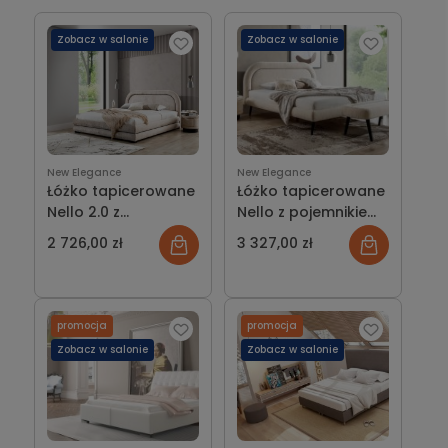
minimalistycznego, przez nowoczesny, aż po klasyczny
— zawsze znajdziesz tu coś dla siebie. Nasze łóżka
Zobacz w salonie
Zobacz w salonie
140x200 wyróżniają się solidnym wykonaniem, trwałością
i estetyką, która doda elegancji każdemu wnętrzu. Dzięki
różnorodności dostępnych materiałów i kolorów, z
łatwością dopasujesz łóżko do swojej wizji idealnej
sypialni, tworząc przestrzeń pełną komfortu i uroku.
New Elegance
New Elegance
Łóżko tapicerowane
Łóżko tapicerowane
Nello 2.0 z
Nello z pojemnikiem
pojemnikiem lub bez
lub bez
2 726,00 zł
3 327,00 zł
promocja
promocja
Zobacz w salonie
Zobacz w salonie