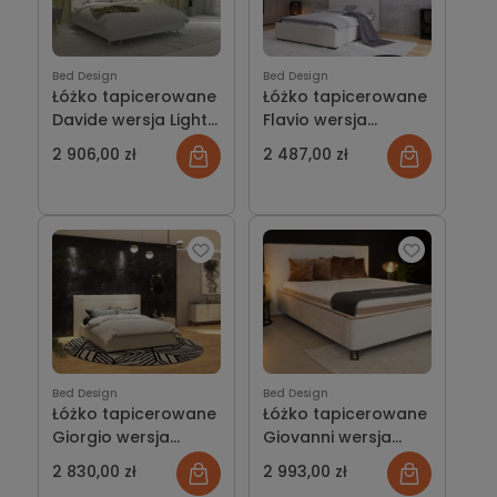
Bed Design
Bed Design
Łóżko tapicerowane
Łóżko tapicerowane
Davide wersja Light z
Flavio wersja
pojemnikiem lub bez
ramowa z
2 906,00 zł
2 487,00 zł
pojemnikiem lub bez
Bed Design
Bed Design
Łóżko tapicerowane
Łóżko tapicerowane
Giorgio wersja
Giovanni wersja
ramowa z
ramowa z
2 830,00 zł
2 993,00 zł
pojemnikiem lub bez
pojemnikiem lub bez