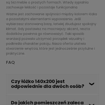
są też meble o prostych formach. Wtedy sypialnia
zachowuje lekkość i pozostaje funkcjonalna.
Ważne jest zachowanie spójności między kolorem łóżka
a pozostałymi elementami wyposażenia. Jeśli
wybierzesz stonowaną bazę, łatwiej zbudujesz spokojny
klimat. Gdy postawisz na mocniejszy akcent, reszta
dodatków powinna go równoważyć. Taki sposób
aranżacji pozwala utrzymać porządek wizualny i
podkreśla charakter pokoju. Nasza oferta ułatwia
stworzenie wnętrza, które jest jednocześnie przytulne i
praktyczne.
FAQ
Czy łóżko 140x200 jest
odpowiednie dla dwóch osób?
Wskazuje się, że 140x200 cm to minimalny i bardzo
Do jakich pomieszczeń zaleca
popularny wymiar dla par. Uznaje się go za