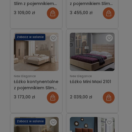
Slim z pojemnikiem
z pojemnikiem Slim
na pościel New
wezgłowie K z
3 109,00 zł
3 455,00 zł
Elegance
poduszkami New
Elegance
Zobacz w salonie
New Elegance
New Elegance
Łóżko kontynentalne
Łóżko Mini Maxi 2101
z pojemnikiem Slim
wezgłowie L z
3 173,00 zł
2 039,00 zł
lamówką New
Elegance
Zobacz w salonie