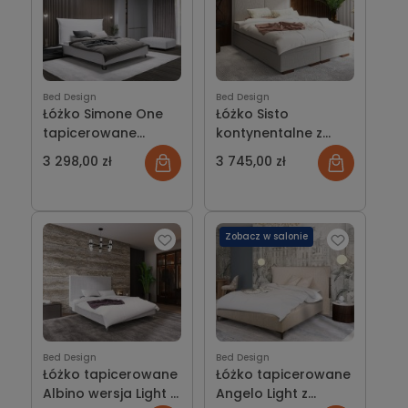
Bed Design
Bed Design
Łóżko Simone One
Łóżko Sisto
tapicerowane
kontynentalne z
wersja Light z
pojemnikiem lub bez
3 298,00 zł
3 745,00 zł
pojemnikiem lub bez
Zobacz w salonie
Bed Design
Bed Design
Łóżko tapicerowane
Łóżko tapicerowane
Albino wersja Light z
Angelo Light z