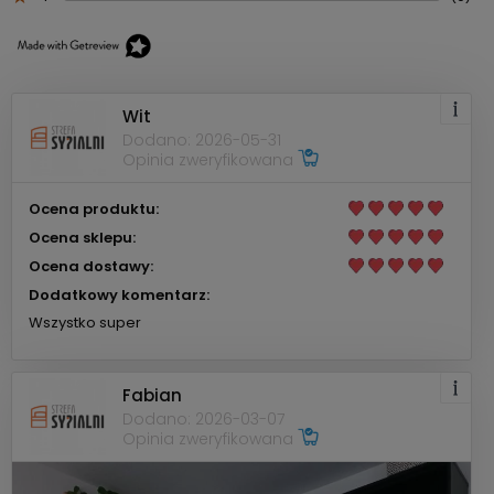
Wit
Dodano: 2026-05-31
Opinia zweryfikowana
Ocena produktu:
Ocena sklepu:
Ocena dostawy:
Dodatkowy komentarz:
Wszystko super
Fabian
Dodano: 2026-03-07
Opinia zweryfikowana