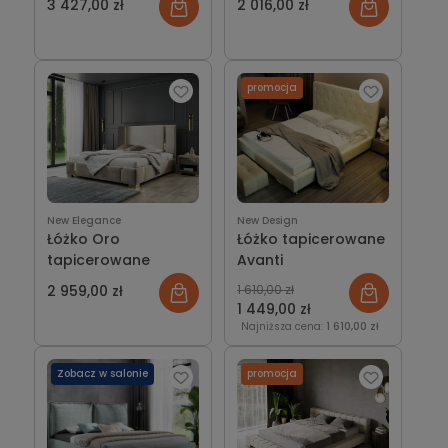
3 427,00 zł
2 016,00 zł
promocja
New Elegance
New Design
Łóżko Oro
Łóżko tapicerowane
tapicerowane
Avanti
2 959,00 zł
1 610,00 zł
1 449,00 zł
Najniższa cena:
1 610,00 zł
Zobacz w salonie
promocja