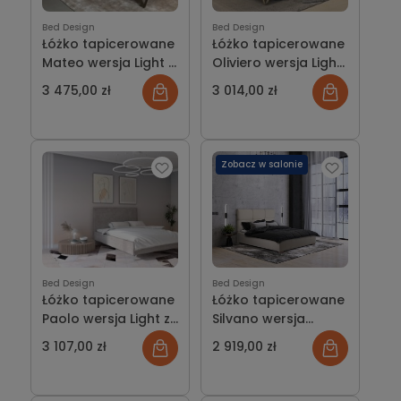
Bed Design
Bed Design
Łóżko tapicerowane
Łóżko tapicerowane
Mateo wersja Light z
Oliviero wersja Light
pojemnikiem lub bez
z pojemnikiem lub
3 475,00 zł
3 014,00 zł
bez
Zobacz w salonie
Bed Design
Bed Design
Łóżko tapicerowane
Łóżko tapicerowane
Paolo wersja Light z
Silvano wersja
pojemnikiem lub bez
ramowa z
3 107,00 zł
2 919,00 zł
pojemnikiem lub bez