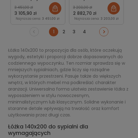
lub bez New Design
pojemnikiem lub bez
3 451,00 zł
3 203,00 zł
3 105,90 zł
2 882,70 zł
Najniższa cena:
3 451,00 zł
Najniższa cena:
3 203,00 zł
1
2
3
4
Łóżka 140x200 to propozycja dla osób, które oczekują
wygody, estetyki i proporcji dobrze dopasowanych do
codziennego wypoczynku. Ten rozmiar sprawdza się w
mniejszych sypialniach, gdzie liczy się rozsądne
wykorzystanie przestrzeni. Pasuje także do większych
wnętrz, w których mebel ma podkreślać charakter
aranżacji. Uniwersalna forma ułatwia zestawienie łóżka z
wyposażeniem w stylu nowoczesnym,
minimalistycznym lub klasycznym. Solidne wykonanie i
staranne detale wpływają na trwałość oraz komfort
użytkowania przez długi czas.
Łóżka 140x200 do sypialni dla
wymagających