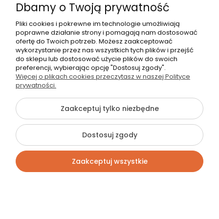
Dbamy o Twoją prywatność
Pliki cookies i pokrewne im technologie umożliwiają
poprawne działanie strony i pomagają nam dostosować
ofertę do Twoich potrzeb. Możesz zaakceptować
wykorzystanie przez nas wszystkich tych plików i przejść
Ocena produktu:
do sklepu lub dostosować użycie plików do swoich
Ocena sklepu:
preferencji, wybierając opcję "Dostosuj zgody".
Więcej o plikach cookies przeczytasz w naszej Polityce
Ocena dostawy:
prywatności.
Dodatkowy komentarz:
Półkotapczan spełnił nasze oczekiwania. Idealny mebel
Zaakceptuj tylko niezbędne
dla osób poszukujących np. sypialni w salonie :) Wbrew
pozorom nie zajmuje dużo miejsca. Polecamy dla
mieszkańców bloków.
Dostosuj zgody
Krzysztof
Zaakceptuj wszystkie
Dodano: 2026-01-09
Opinia zweryfikowana
Ocena produktu:
Kontakt
Szukaj
Konto
Koszyk
Ocena sklepu: