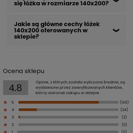
się łóżka w rozmiarze 140x200?
wystarczający do komfortowego snu, stanowiąc
idealny kompromis w sytuacjach, gdy przestrzeń w
sypialni jest ograniczona.
Dzięki uniwersalnym proporcjom, ten wymiar z
Jakie są główne cechy łóżek
powodzeniem sprawdza się zarówno w niedużych
140x200 oferowanych w
sypialniach (np. w blokach), jak i w bardziej
sklepie?
przestronnych pokojach.
Kładzie się nacisk na solidne wykonanie, trwałość
konstrukcji oraz wysoką estetykę. Produkty te
projektuje się z myślą o dodaniu elegancji każdemu
Ocena sklepu
wnętrzu i zapewnieniu maksymalnego komfortu
wypoczynku.
Opinie, z których została wyliczona średnia, są
4.8
wystawione przez zweryfikowanych klientów,
którzy dokonali zakupu w sklepie.
5
(106)
4
(24)
3
(2)
2
(0)
1
(0)