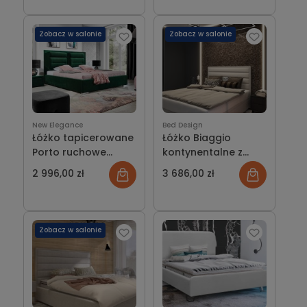
Zobacz w salonie
Zobacz w salonie
New Elegance
Bed Design
Łóżko tapicerowane
Łóżko Biaggio
Porto ruchowe
kontynentalne z
zagłówki
pojemnikiem lub bez
2 996,00 zł
3 686,00 zł
Zobacz w salonie