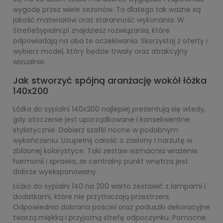
wygodę przez wiele sezonów. To dlatego tak ważne są
jakość materiałów oraz staranność wykonania. W
StrefieSypialni.pl znajdziesz rozwiązania, które
odpowiadają na oba te oczekiwania. Skorzystaj z oferty i
wybierz model, który będzie trwały oraz atrakcyjny
wizualnie.
Jak stworzyć spójną aranżację wokół łóżka
140x200
Łóżka do sypialni 140x200 najlepiej prezentują się wtedy,
gdy otoczenie jest uporządkowane i konsekwentne
stylistycznie. Dobierz szafki nocne w podobnym
wykończeniu. Uzupełnij całość o zasłony i narzutę w
zbliżonej kolorystyce. Taki zestaw wzmacnia wrażenie
harmonii i sprawia, że centralny punkt wnętrza jest
dobrze wyeksponowany.
Łóżko do sypialni 140 na 200 warto zestawić z lampami i
dodatkami, które nie przytłaczają przestrzeni.
Odpowiednio dobrana pościel oraz poduszki dekoracyjne
tworzą miękką i przyjazną strefę odpoczynku. Pomocne