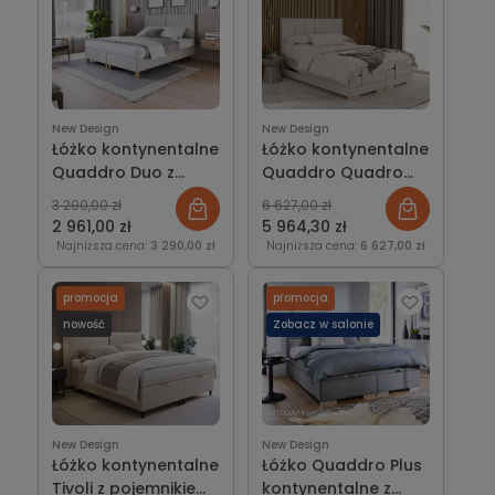
New Design
New Design
Łóżko kontynentalne
Łóżko kontynentalne
Quaddro Duo z
Quaddro Quadro
pojemnikiem lub bez
Vertical Electric
3 290,00 zł
6 627,00 zł
2 961,00 zł
5 964,30 zł
Najniższa cena:
3 290,00 zł
Najniższa cena:
6 627,00 zł
promocja
promocja
nowość
Zobacz w salonie
New Design
New Design
Łóżko kontynentalne
Łóżko Quaddro Plus
Tivoli z pojemnikiem
kontynentalne z