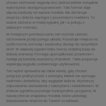
chcesz zachować wygodę snu i jednocześnie rozsądnie
wykorzystać dostępną przestrzeń. Taki format daje
więcej swobody niż węższe modele. Nie dominuje
wnętrza i dobrze współgra z pozostałymi meblami. To
ważne zarówno w małej sypialni, jak i w pokoju o
większym metrażu.
W mniejszym pomieszczeniu ten rozmiar ułatwia
zachowanie przejrzystego układu. Pozostaje miejsce na
szafki nocne, komodę i swobodny dostęp do wszystkich
stref. W większej sypialni łóżko tworzy stabilną bazę do
dalszej aranżacji. Pomaga uporządkować przestrzeń i
nadaje jej bardziej wyważony charakter. Takie proporcje
wspierają wygodę codziennego użytkowania.
Ten wybór sprawdza się także wtedy, gdy chcesz
połączyć praktyczność z estetyką. Mebel nie wymaga
nadmiaru dodatków, aby wyglądał dobrze. Wystarczy
odpowiednie zestawienie z tekstyliami i oświetleniem. W
efekcie sypialnia pozostaje funkcjonalna i przyjazna. W
naszej ofercie znajdziesz modele, które ułatwiają
dopasowanie wnętrza do Twoich oczekiwań.