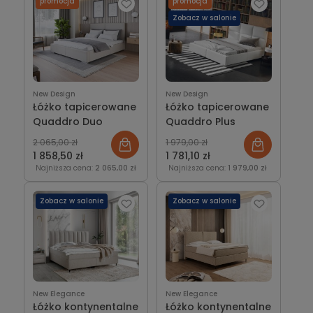
promocja
promocja
Zobacz w salonie
New Design
New Design
Łóżko tapicerowane
Łóżko tapicerowane
Quaddro Duo
Quaddro Plus
2 065,00 zł
1 979,00 zł
1 858,50 zł
1 781,10 zł
Najniższa cena:
2 065,00 zł
Najniższa cena:
1 979,00 zł
Zobacz w salonie
Zobacz w salonie
New Elegance
New Elegance
Łóżko kontynentalne
Łóżko kontynentalne