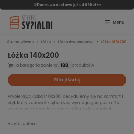
🛒Darmowa dostawa już od 999 zł 🛏️
Strona główna
Łóżka
Łóżka dwuosobowe
Łóżka 140x200
Łóżka 140x200
188
Ta kategoria zawiera
produktów
Filtruj/Sortuj
Wybierając łóżka 140x200, decydujemy się na komfort i
styl, który zadowoli najbardziej wymagające gusta. Ta
wyjątkowa kategoria oznacza łóżka o doskonałych
proporcjach, które
z powodzeniem sprawdzą się
zarówno w niedużych, jak i przestronnych
›
czytaj całość
pokojach
. Bez względu na styl Twojej sypialni — od