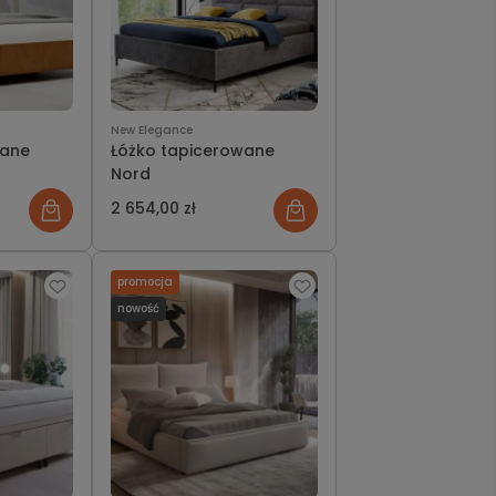
New Elegance
wane
Łóżko tapicerowane
Nord
2 654,00 zł
promocja
nowość