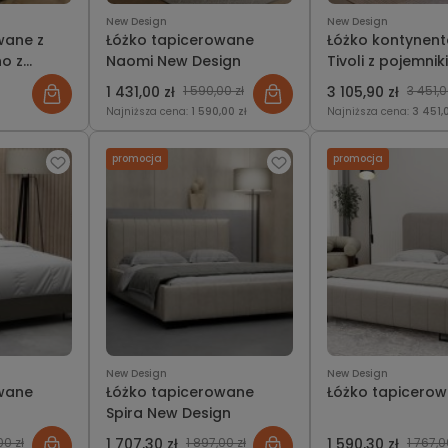
New Design
New Design
wane z
Łóżko tapicerowane
Łóżko kontynent
o z
Naomi New Design
Tivoli z pojemni
b bez
bez New Design
1 431,00 zł
1 590,00 zł
3 105,90 zł
3 451,0
Najniższa cena:
1 590,00 zł
Najniższa cena:
3 451,
promocja
promocja
New Design
New Design
owane
Łóżko tapicerowane
Łóżko tapicerow
Spira New Design
00 zł
1 707,30 zł
1 897,00 zł
1 590,30 zł
1 767,0