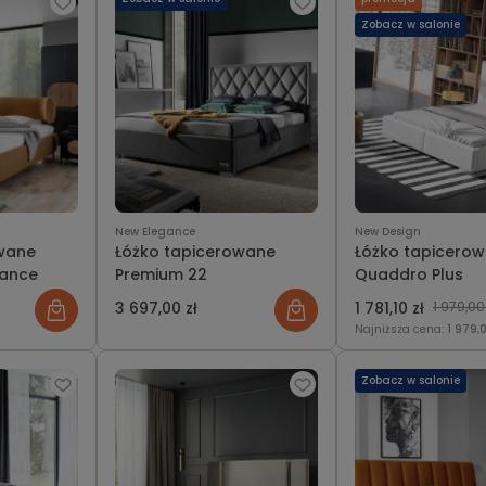
Zobacz w salonie
New Elegance
New Design
owane
Łóżko tapicerowane
Łóżko tapicero
gance
Premium 22
Quaddro Plus
3 697,00 zł
1 781,10 zł
1 979,00
Najniższa cena:
1 979,0
Zobacz w salonie