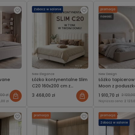
Zobacz w salonie
promocja
nowość
New Elegance
New Design
owane
Łóżko kontynentalne Slim
Łóżko tapicero
C20 160x200 cm z
Moon z poduszk
pojemnikiem na pościel w
Design
00 zł
3 468,00 zł
1 910,70 zł
2 123,00
7 dni
,00 zł
Najniższa cena:
2 123,0
promocja
promocja
Zobacz w salonie