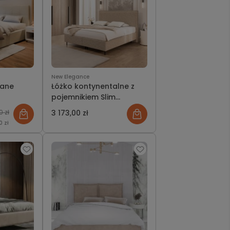
New Elegance
wane
Łóżko kontynentalne z
pojemnikiem Slim
wezgłowie L z lamówką
0 zł
3 173,00 zł
New Elegance
0 zł