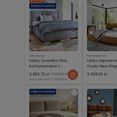
Zobacz w salonie
New Design
New Elegance
Łóżko Quaddro Plus
Łóżko tapicer
kontynentalne z
Ovalo New Ele
pojemnikiem lub bez
2 882,70 zł
3 203,00 zł
3 258,00 zł
Najniższa cena:
3 203,00 zł
Zobacz w salonie