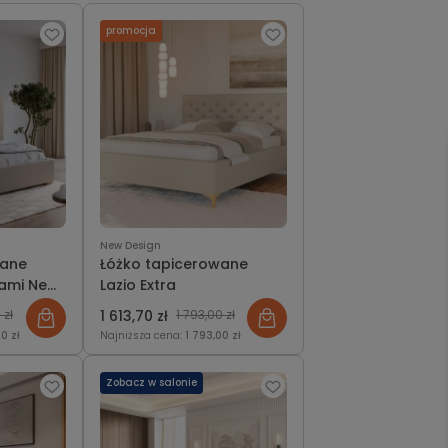
promocja
New Design
wane
Łóżko tapicerowane
ami New
Lazio Extra
 zł
1 613,70 zł
1 793,00 zł
0 zł
Najniższa cena:
1 793,00 zł
Zobacz w salonie