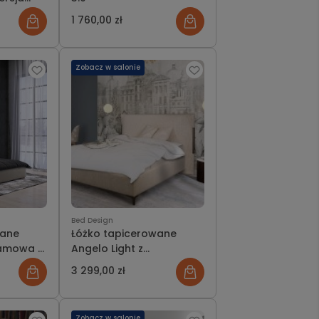
iem lub
1 760,00 zł
Zobacz w salonie
Bed Design
wane
Łóżko tapicerowane
ramowa z
Angelo Light z
 bez
pojemnikiem lub bez
3 299,00 zł
Zobacz w salonie