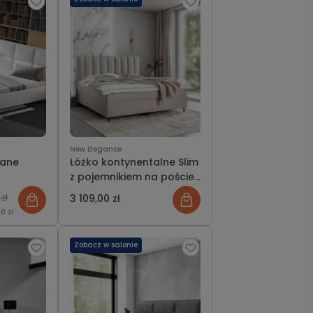
New Elegance
wane
Łóżko kontynentalne Slim
z pojemnikiem na pościel
New Elegance
 zł
3 109,00 zł
0 zł
Zobacz w salonie