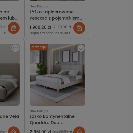
New Design
alne
Łóżko tapicerowane
kiem lub
Pescara z pojemnikiem
lub bez New Design
0 zł
1 960,20 zł
2 178,00 zł
00 zł
Najniższa cena:
2 178,00 zł
promocja
New Design
ane Vela
Łóżko kontynentalne
Quaddro Duo z
pojemnikiem lub bez
0 zł
2 961,00 zł
3 290,00 zł