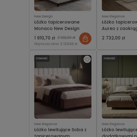
New Design
New Elegance
Łóżko tapicerowane
Łóżko tapicer
Monaco New Design
Aureo z zaokrą
wezgłowiem
1 910,70 zł
2 123,00 zł
2 732,00 zł
Najniższa cena:
2 123,00 zł
nowość
nowość
New Elegance
New Elegance
Łóżko lewitujące Soba z
Łóżko lewitując
tapicerowanym
dodatkowymi p