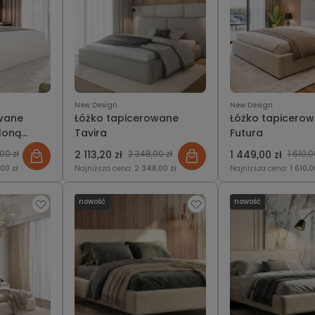
New Design
New Design
owane
Łóżko tapicerowane
Łóżko tapicero
loną
Tavira
Futura
00 zł
2 113,20 zł
2 348,00 zł
1 449,00 zł
1 610,0
,00 zł
Najniższa cena:
2 348,00 zł
Najniższa cena:
1 610,0
nowość
nowość