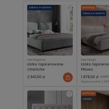
Zobacz w salonie
promocja
Zobacz w salonie
New Elegance
New Design
Łóżko tapicerowane
Łóżko tapicer
Charlotte
Pillows
2 941,00 zł
1 878,30 zł
2 087,
Najniższa cena:
2 087
promocja
nowość