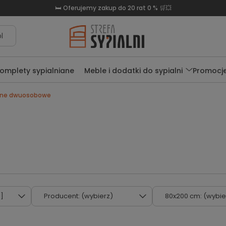
🛒Darmowa dostawa już od 999 zł 🛏️
l
omplety sypialniane
Meble i dodatki do sypialni
Promocj
wane dwuosobowe
.]
Producent: (wybierz)
80x200 cm: (wybie