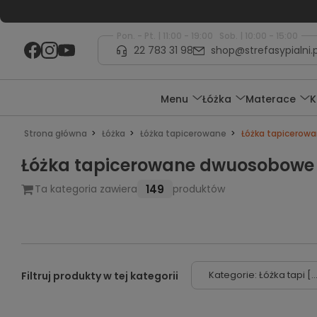
Pon. - Pt. | 11:00 - 19:00 Sob. | 10:00 - 15:00
22 783 31 98
shop@strefasypialni.p
Menu
Łóżka
Materace
K
Strona główna
Łóżka
Łóżka tapicerowane
Łóżka tapicero
Łóżka tapicerowane dwuosobowe
149
Ta kategoria zawiera
produktów
Kategorie: Łóżka tapi [..