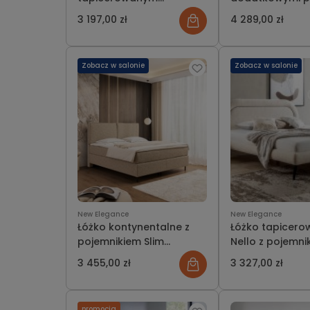
wezgłowiem
wezgłowia
3 197,00 zł
4 289,00 zł
Zobacz w salonie
Zobacz w salonie
New Elegance
New Elegance
Łóżko kontynentalne z
Łóżko tapicer
pojemnikiem Slim
Nello z pojemni
wezgłowie K z
bez
3 455,00 zł
3 327,00 zł
poduszkami New
Elegance
promocja