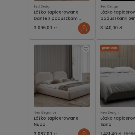
Bed Design
Bed Design
Łóżko tapicerowane
Łóżko tapicero
Dante z poduszkami
poduszkami Gin
wersja ramowa z
pojemnikiem lu
3 096,00 zł
3 140,00 zł
pojemnikiem lub bez
promocja
New Elegance
New Design
Łóżko tapicerowane
Łóżko tapicer
Nubo
Sano
3 087,00 zł
1 481,40 zł
1 646,