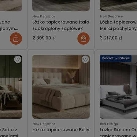
New Elegance
New Elegance
owane
Łóżko tapicerowane Italo
Łóżko tapicero
glonym
zaokrąglony zagłówek
Merci pochylony
zagłówek
2 309,00 zł
3 217,00 zł
Zobacz w salonie
New Elegance
Bed Design
e Soba z
Łóżko tapicerowane Belly
Łóżko Simone O
anelami
tapicerowane w