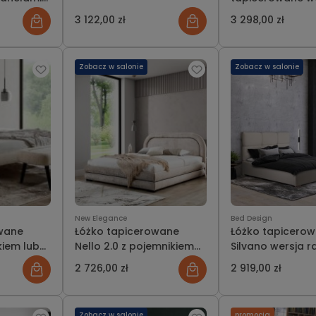
Light z pojemnik
3 122,00 zł
3 298,00 zł
bez
Zobacz w salonie
Zobacz w salonie
New Elegance
Bed Design
owane
Łóżko tapicerowane
Łóżko tapicero
kiem lub
Nello 2.0 z pojemnikiem
Silvano wersja 
lub bez
pojemnikiem lub
2 726,00 zł
2 919,00 zł
Zobacz w salonie
promocja