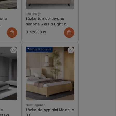
Bed Design
wane
Łóżko tapicerowane
Simone wersja Light z
pojemnikiem lub bez
3 426,00 zł
Zobacz w salonie
New Elegance
ne
Łóżko do sypialni Modello
ersja
3.0