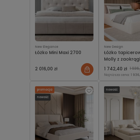
New Elegance
New Design
Łóżko Mini Maxi 2700
Łóżko tapicer
Molly z zaokrąg
ramą i miękkim
2 016,00 zł
1 742,40 zł
1 936,
wezgłowiem
Najniższa cena:
1 936
promocja
nowość
nowość