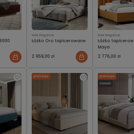
New Elegance
New Elegance
 3000
Łóżko Oro tapicerowane
Łóżko tapicero
Maya
2 959,00 zł
2 776,00 zł
promocja
promocja
nowość