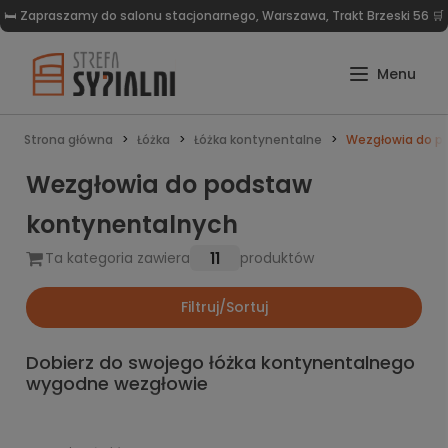
🛏️ Zapraszamy do salonu stacjonarnego, Warszawa, Trakt Brzeski 56 🛒
Strona główna
Łóżka
Łóżka kontynentalne
Wezgłowia do p
Wezgłowia do podstaw
kontynentalnych
11
Ta kategoria zawiera
produktów
Filtruj/Sortuj
Dobierz do swojego łóżka kontynentalnego
wygodne wezgłowie
Dobór odpowiedniego łóżka często jest bardzo