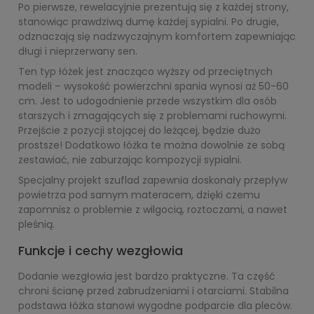
Po pierwsze, rewelacyjnie prezentują się z każdej strony,
stanowiąc prawdziwą dumę każdej sypialni. Po drugie,
odznaczają się nadzwyczajnym komfortem zapewniając
długi i nieprzerwany sen.
Ten typ łóżek jest znacząco wyższy od przeciętnych
modeli – wysokość powierzchni spania wynosi aż 50-60
cm. Jest to udogodnienie przede wszystkim dla osób
starszych i zmagających się z problemami ruchowymi.
Przejście z pozycji stojącej do leżącej, będzie dużo
prostsze! Dodatkowo łóżka te można dowolnie ze sobą
zestawiać, nie zaburzając kompozycji sypialni.
Specjalny projekt szuflad zapewnia doskonały przepływ
powietrza pod samym materacem, dzięki czemu
zapomnisz o problemie z wilgocią, roztoczami, a nawet
pleśnią.
Funkcje i cechy wezgłowia
Dodanie wezgłowia jest bardzo praktyczne. Ta część
chroni ścianę przed zabrudzeniami i otarciami. Stabilna
podstawa łóżka stanowi wygodne podparcie dla pleców.