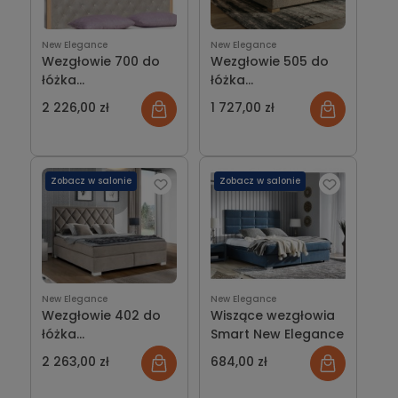
New Elegance
New Elegance
Wezgłowie 700 do
Wezgłowie 505 do
łóżka
łóżka
kontynentalnego
kontynentalnego
2 226,00 zł
1 727,00 zł
New Elagance
New Elegance
Zobacz w salonie
Zobacz w salonie
New Elegance
New Elegance
Wezgłowie 402 do
Wiszące wezgłowia
łóżka
Smart New Elegance
kontynentalnego
2 263,00 zł
684,00 zł
New Elegance