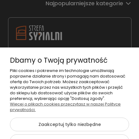
Najpopularniejsze kategorie
22 783 31 98
Dbamy o Twoją prywatność
shop@strefasypialni.pl
Pon. - Pt. 11:00 - 19:00
Pliki cookies i pokrewne im technologie umożliwiają
poprawne działanie strony i pomagają nam dostosować
Sob.
10:00 - 15:00
ofertę do Twoich potrzeb. Możesz zaakceptować
wykorzystanie przez nas wszystkich tych plików i przejść
do sklepu lub dostosować użycie plików do swoich
preferencji, wybierając opcję "Dostosuj zgody".
Więcej o plikach cookies przeczytasz w naszej Polityce
prywatności.
©2026 Wszelkie Prawa Zastrzeżone | StrefaSypialni.pl
Zaakceptuj tylko niezbędne
Szablon Flex by
Ecommercy