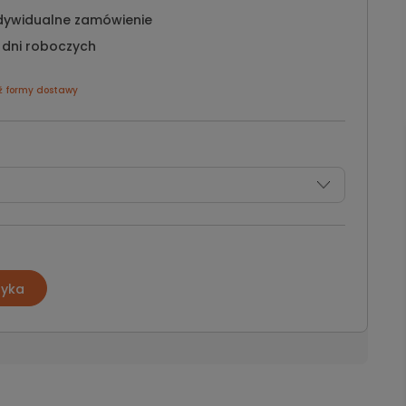
dywidualne zamówienie
 dni roboczych
ź formy dostawy
zyka