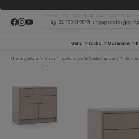
Pon. - Pt. | 11:00 - 19:00 Sob. | 10:00 - 15:00
22 783 31 98
shop@strefasypialni.p
Menu
Łóżka
Materace
K
Strona główna
Łóżka
Łóżka w szafie/półkotapczany
Elemen