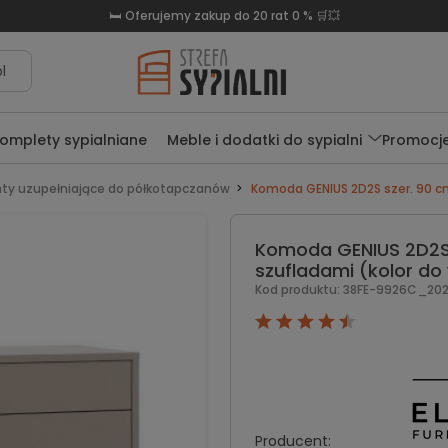
🛏️ Oferujemy zakup do 20 rat 0 % 🛒💥
l
omplety sypialniane
Meble i dodatki do sypialni
Promocj
ty uzupełniające do półkotapczanów
Komoda GENIUS 2D2S szer. 90 cm
Komoda GENIUS 2D2S 
szufladami (kolor do
Kod produktu:
38FE-9926C_2023
Producent: