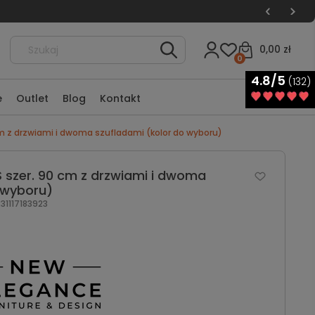
0,00 zł
0
4.8/5
(132)
e
Outlet
Blog
Kontakt
 z drzwiami i dwoma szufladami (kolor do wyboru)
szer. 90 cm z drzwiami i dwoma
 wyboru)
1117183923