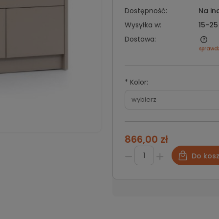
Dostępność:
Na in
Wysyłka w:
15-25
Dostawa:
sprawd
*
Kolor:
866,00 zł
Do kos