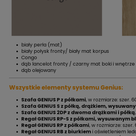
biały perła (mat)
biały połysk fronty/ biały mat korpus
Congo
dąb lancelot fronty / czarny mat boki i wnętrze
dąb olejowany
Wszystkie elementy systemu Genius:
Szafa GENIUS P z półkami
, w rozmiarze: szer. 
Szafa GENIUS S z półką, drążkiem, wysuwan
Szafa GENIUS 2DP z dwoma drążkami i półką
Regał GENIUS RP-S z półkami, wysuwanym bl
Regał GENIUS RP z półkami
, w rozmiarze: szer.
Regał GENIUS RB z biurkiem
i oświetleniem led