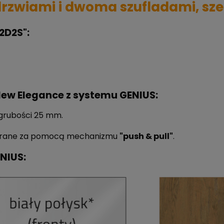
rzwiami i dwoma szufladami, sze
2D2S":
New Elegance z systemu GENIUS:
grubości 25 mm.
wierane za pomocą mechanizmu
"push & pull"
.
NIUS: