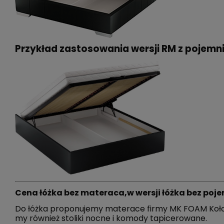
Przykład zastosowania wersji RM z pojemni
Cena łóżka bez materaca,w wersji łóżka bez poj
Do łóżka pro­po­nu­je­my materace firmy MK FOAM Koło. M
my również stoliki nocne i komody ta­pi­ce­ro­wa­ne.