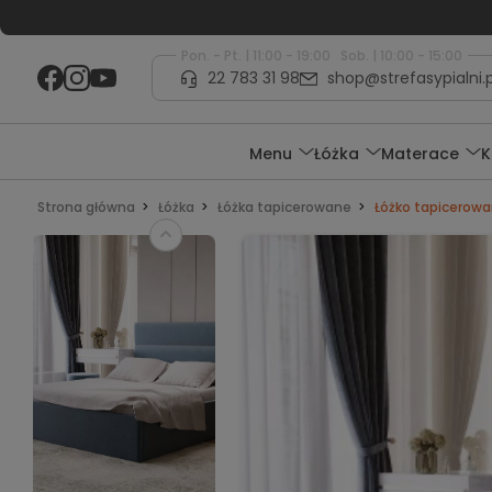
Pon. - Pt. | 11:00 - 19:00 Sob. | 10:00 - 15:00
22 783 31 98
shop@strefasypialni.p
Menu
Łóżka
Materace
K
Strona główna
Łóżka
Łóżka tapicerowane
Łóżko tapicerowa