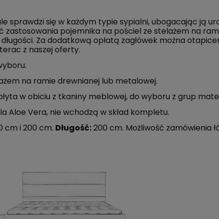
prawdzi się w każdym typie sypialni, ubogacając ją urodą p
ość zastosowania pojemnika na pościel ze stelażem na ra
 długości. Za dodatkową opłatą zagłówek można otapicer
erac z naszej oferty.
wyboru.
lażem na ramie drewnianej lub metalowej.
 płyta w obiciu z tkaniny meblowej, do wyboru z grup mat
lla Aloe Vera, nie wchodzą w skład kompletu.
80 cm i 200 cm.
Długość:
200 cm. Możliwość zamówienia łóżk