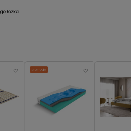
erace do tego łóżka.
promocja