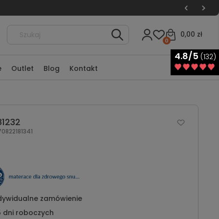
0,00 zł
0
4.8/5
(132)
e
Outlet
Blog
Kontakt
81232
0822181341
dywidualne zamówienie
 dni roboczych