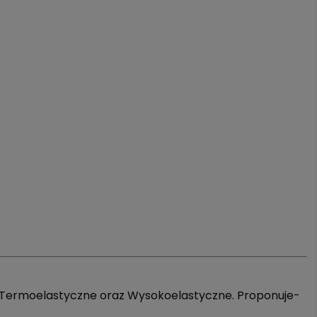
mo­ela­stycz­ne oraz Wy­so­ko­ela­stycz­ne. Pro­po­nu­je­