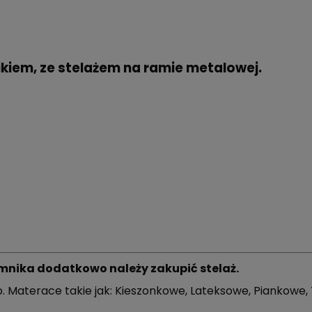
kiem, ze stelażem na ramie metalowej.
emnika dodatkowo należy zakupić stelaż.
aterace takie jak: Kie­szon­ko­we, Lateksowe, Piankowe, Ter­