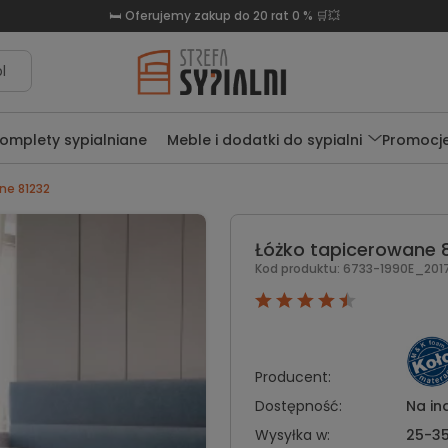
🛏️ Oferujemy zakup do 20 rat 0 % 🛒💥
l
omplety sypialniane
Meble i dodatki do sypialni
Promocj
ne 81232
Łóżko tapicerowane 
Kod produktu:
6733-1990E_2017
Producent:
Dostępność:
Na in
Wysyłka w:
25-35