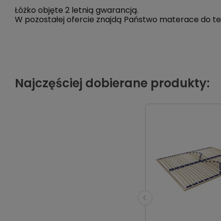
Łóżko objęte 2 letnią gwarancją.
W po­­­­­­­­­­­­­­­­­­­­­­­­­­­­zo­­­­­­­­­­­­­­­­­­­­­­­­­­­­sta­­­­­­­­­­­­­­­­­­­­­­­­­­­­łej ofercie znajdą Państwo mat
Najczęściej dobierane produkty: