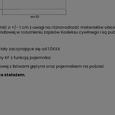
ić o +/- 1 cm z uwagi na różnorodność materiałów obici
andlowej w rozumieniu zapisów Kodeksu cywilnego i są pu
iały zaczynające się od 1.0XXX
y KF z funkcją pojemnika
wej z listwami giętymi oraz pojemnikiem na pościel.
ze stelażem.