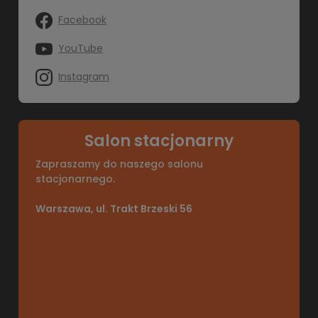
Facebook
YouTube
Instagram
Salon stacjonarny
Zapraszamy do naszego salonu
stacjonarnego.
Warszawa, ul. Trakt Brzeski 56