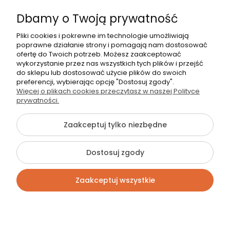
22 783 31 98
Dbamy o Twoją prywatność
shop@strefasypialni.pl
Pon. - Pt. 11:00 - 19:00
Pliki cookies i pokrewne im technologie umożliwiają
poprawne działanie strony i pomagają nam dostosować
Sob.
10:00 - 15:00
ofertę do Twoich potrzeb. Możesz zaakceptować
wykorzystanie przez nas wszystkich tych plików i przejść
do sklepu lub dostosować użycie plików do swoich
preferencji, wybierając opcję "Dostosuj zgody".
Więcej o plikach cookies przeczytasz w naszej Polityce
prywatności.
©2026 Wszelkie Prawa Zastrzeżone | StrefaSypialni.pl
Zaakceptuj tylko niezbędne
Szablon Flex by
Ecommercy
Dostosuj zgody
Pokaż pełną wersję strony
Zaakceptuj wszystkie
Sklep internetowy Shoper Premium
Kontakt
Szukaj
Konto
Koszyk