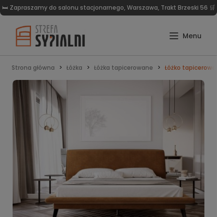
🛏️ Zapraszamy do salonu stacjonarnego, Warszawa, Trakt Brzeski 56 🛒
Strona główna
Łóżka
Łóżka tapicerowane
Łóżko tapicerowa