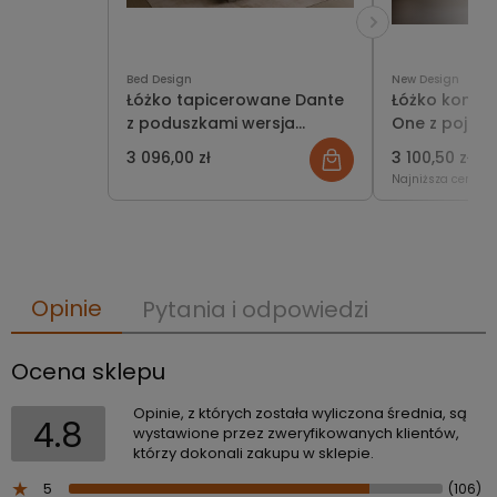
Bed Design
New Design
Łóżko tapicerowane Dante
Łóżko kontyn
z poduszkami wersja
One z pojemn
ramowa z pojemnikiem lub
3 096,00 zł
3 100,50 zł
3 
bez
Najniższa cena:
3
Opinie
Pytania i odpowiedzi
Ocena sklepu
Opinie, z których została wyliczona średnia, są
4.8
wystawione przez zweryfikowanych klientów,
którzy dokonali zakupu w sklepie.
5
(106)