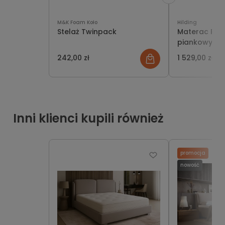
M&K Foam Koło
Hilding
Stelaż Twinpack
Materac Roc
piankowy, dw
HILDING
242,00 zł
1 529,00 zł
Inni klienci kupili również
promocja
nowość