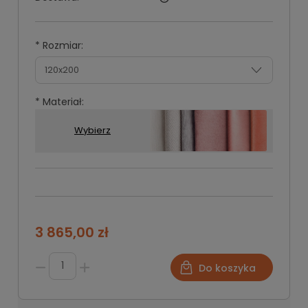
*
Rozmiar:
*
Materiał:
Wybierz
*
*
*
Grupa
Rodzaj
Kolor
tkanin:
tkaniny:
materiału:
3 865,00 zł
Do koszyka