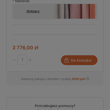
*
Materiał:
Wybierz
*
*
*
Grupa
Rodzaj
Kolor
Grupa
tkanin:
tkaniny:
materiału:
1
2 776,00 zł
Grupa
2
Do koszyka
Grupa
3
Dokonaj zakupu z kontem i zyskaj
2000
pkt
Grupa
4
Grupa
5
Potrzebujesz pomocy?