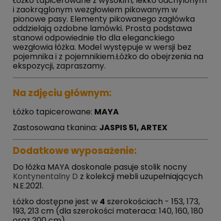
Łóżko tapicerowane z wysokim, lekko odchylonym
i zaokrąglonym wezgłowiem pikowanym w
pionowe pasy. Elementy pikowanego zagłówka
oddzielają ozdobne lamówki. Prosta podstawa
stanowi odpowiednie tło dla eleganckiego
wezgłowia łóżka. Model występuje w wersji bez
pojemnika i z pojemnikiem.Łóżko do obejrzenia na
ekspozycji, zapraszamy.
Na zdjęciu głównym:
Łóżko tapicerowane:
MAYA
Zastosowana tkanina:
JASPIS 51, ARTEX
Dodatkowe wyposażenie:
Do łóżka MAYA doskonale pasuje stolik nocny
Kontynentalny D
z kolekcji mebli uzupełniających
N.E.2021.
Łóżko dostępne jest w
4
szerokościach - 153, 173,
193, 213 cm (dla szerokości materaca: 140, 160, 180
oraz 200 cm)