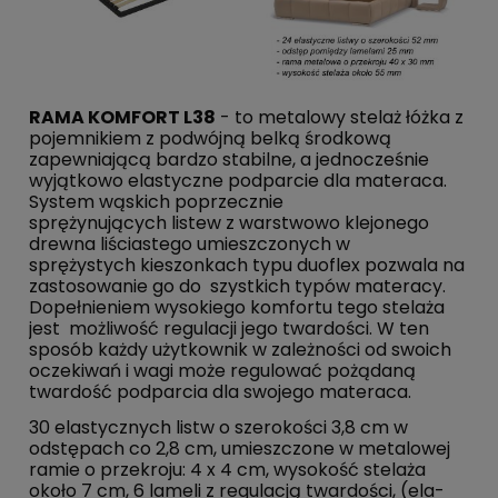
RAMA KOMFORT L38
- to metalowy stelaż łóżka z
pojemnikiem z podwójną belką środkową
zapewniającą bardzo stabilne, a jednocześnie
wyjątkowo elastyczne podparcie dla materaca.
System wąskich poprzecznie
sprężynujących listew z warstwowo klejonego
drewna liściastego umieszczonych w
sprężystych kieszonkach typu duoflex pozwala na
zastosowanie go do szystkich typów materacy.
Dopełnieniem wysokiego komfortu tego stelaża
jest możliwość regulacji jego twardości. W ten
sposób każdy użytkownik w zależności od swoich
oczekiwań i wagi może regulować pożądaną
twardość podparcia dla swojego materaca.
30 ela­­­sty­­cz­nych listw o sze­­­ro­­­ko­­­­­ści 3,8 cm w
odstępach co 2,8 cm, umie­­sz­czo­­­ne w metalowej
ramie o przekroju: 4 x 4 cm, wysokość stelaża
około 7 cm, 6 lameli z regulacją twardości, (ela­­­