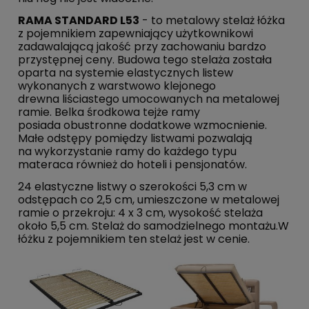
RAMA STANDARD L53
- to metalowy stelaż łóżka
z pojemnikiem zapewniający użytkownikowi
zadawalającą jakość przy zachowaniu bardzo
przystępnej ceny. Budowa tego stelaża została
oparta na systemie elastycznych listew
wykonanych z warstwowo klejonego
drewna liściastego umocowanych na metalowej
ramie. Belka środkowa tejże ramy
posiada obustronne dodatkowe wzmocnienie.
Małe odstępy pomiędzy listwami pozwalają
na wykorzystanie ramy do każdego typu
materaca również do hoteli i pensjonatów.
24 ela­­­sty­­cz­ne listwy o sze­­­ro­­­ko­­­­­ści 5,3 cm w
odstępach co 2,5 cm, umie­­sz­czo­­­ne w metalowej
ramie o przekroju: 4 x 3 cm, wysokość stelaża
około 5,5 cm. Stelaż do sa­­­mo­­­dzie­­l­ne­­­go montażu.W
łóżku z po­­­je­­m­ni­­­kiem ten stelaż jest w cenie.