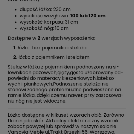
długość łóżka: 230 cm
wysokość wezgłowia:
100 lub 120 cm
wysokość korpusu: 31 cm
wysokość nóg: 10 cm
Dostępne w
2
wersjach wyposażenia:
1.
łóżko bez pojemnika i stelaża
2
.
łóżko z pojemnikem i stelażem
Stelaż w łóżku z po­jem­ni­kiem podno­szo­ny na si­
łow­ni­kach gazowych,gięty,gęsto uże­bro­wa­ny od­
po­wied­ni do materacy kie­sze­nio­wych,la­tek­so­
wych i pian­ko­wych.Pod­no­sze­nie stelaża nie
stanowi żadnego problemu,dno podwie­szo­ne na
ramie łóżka, dzięki czemu nawet przy za­sto­so­wa­
niu nóg nie jest widoczne.
Łóżko dostępne w kilkuset wzorach obić. Zarówno
tkanin jak i skór. Aktualny elektroniczny wzornik
zobacz powyżej lub sprawdź w naszym salonie
Varsovia Meble ul.Trakt Brzeski 56, Warszawa.