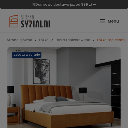
🛏️ Zapraszamy do salonu stacjonarnego, Warszawa, Trakt Brzeski 56 🛒
Strona główna
Łóżka
Łóżka tapicerowane
Łóżko tapicerow
Zobacz w salonie