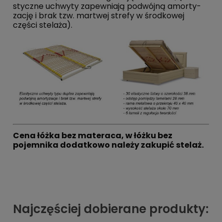
sty­­cz­ne uchwyty za­­­pe­­w­nia­­­ją podwójną amo­­r­ty­­­
za­­­cję i brak tzw. martwej strefy w środkowej
części stelaża).
Cena łóżka bez materaca, w łóżku bez
pojemnika dodatkowo należy zakupić stelaż.
Najczęściej dobierane produkty: