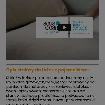
Opis stelaży do łóżek z po­­­je­­m­ni­­­kiem:
Stelaż w łóżku z po­jem­ni­kiem podno­szo­ny na si­
łow­ni­kach gazowych,gięty,gęsto uże­bro­wa­ny od­
po­wied­ni do materacy kie­sze­nio­wych,la­tek­so­
wych i pian­ko­wych.Pod­no­sze­nie stelaża nie
stanowi żadnego problemu,dno podwie­szo­ne na
ramie łóżka, dzięki czemu nawet przy za­sto­so­wa­
niu nóg nie jest widoczne.