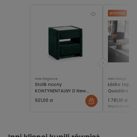
promocja
New Elegance
New Design
Stolik nocny
Łóżko tapic
KONTYNENTALNY D New
Quaddro Plu
Elegance
921,00 zł
1 781,10 zł
1 97
Najniższa cena:
1