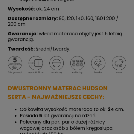
Wysokość:
ok. 24 cm
Dostępne rozmiary:
90, 120, 140, 160, 180 i 200 /
200 cm
Gwarancja:
wkład materaca objęty jest 5 letnią
gwarancją.
Twardość:
średni/twardy.
DWUSTRONNY MATERAC HUDSON
SERTA - NAJWAŻNIEJSZE CECHY:
Całkowita wysokość materaca to ok.
24
cm.
Posiada
5
lat gwarancji na rdzeń.
Polecany dla par, par o dużej różnicy
wagowej oraz osób z bólem kręgosłupa.