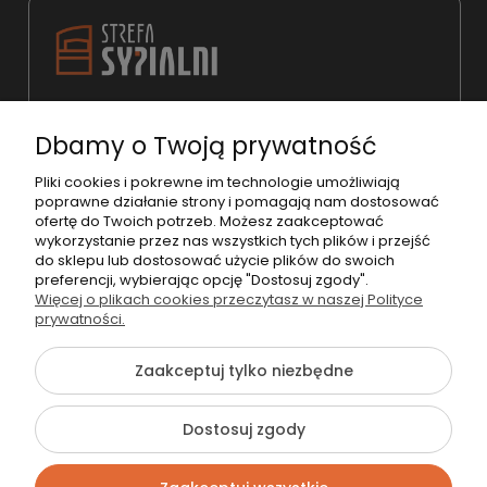
22 783 31 98
Dbamy o Twoją prywatność
shop@strefasypialni.pl
Pon. - Pt. 11:00 - 19:00
Pliki cookies i pokrewne im technologie umożliwiają
poprawne działanie strony i pomagają nam dostosować
Sob.
10:00 - 15:00
ofertę do Twoich potrzeb. Możesz zaakceptować
wykorzystanie przez nas wszystkich tych plików i przejść
do sklepu lub dostosować użycie plików do swoich
preferencji, wybierając opcję "Dostosuj zgody".
Więcej o plikach cookies przeczytasz w naszej Polityce
prywatności.
©2026 Wszelkie Prawa Zastrzeżone | StrefaSypialni.pl
Zaakceptuj tylko niezbędne
Szablon Flex by
Ecommercy
Dostosuj zgody
Pokaż pełną wersję strony