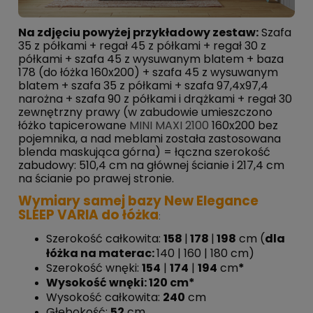
Na zdjęciu powyżej przykładowy zestaw:
Szafa
35 z półkami + regał 45 z półkami + regał 30 z
półkami + szafa 45 z wysuwanym blatem + baza
178 (do łóżka 160x200) + szafa 45 z wysuwanym
blatem + szafa 35 z półkami + szafa 97,4x97,4
narożna + szafa 90 z półkami i drążkami + regał 30
zewnętrzny prawy (w zabudowie umieszczono
łóżko tapicerowane
MINI MAXI 2100
160x200 bez
pojemnika, a nad meblami została zastosowana
blenda maskująca górna) = łączna szerokość
zabudowy: 510,4 cm na głównej ścianie i 217,4 cm
na ścianie po prawej stronie.
Wymiary samej bazy New Elegance
SLEEP VARIA do łóżka
:
Szerokość całkowita:
158
|
178
|
198
cm (
dla
łóżka na materac:
140 | 160 | 180 cm)
Szerokość wnęki:
154
|
174
|
194
cm
*
Wysokość wnęki: 120 cm*
Wysokość całkowita:
240
cm
Głębokość:
52
cm