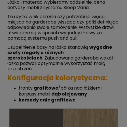
Łóżko i materac wybieramy oddzielnie, cena
dotyczy mebli z systemu Sleep Varia.
To użytkownik określa czy potrzebuje więcej
miejsca na garderobę wiszącą czy półki definiując
odpowiednio swoje zamówienie. Wszystkie drzwi
otwierane są w sposób wygodny i łatwy za
pomocą systemu push and pull.
Uzupełnienie bazy na łóżko stanowią
wygodne
szafy i regały o różnych
szerokościach
. Zabudowana garderoba wokół
łóżka pozwoli optymalnie wykorzystać małą
przestrzeń.
Konfiguracja kolorystyczna:
fronty
grafitowe
/półka nad łóżkiem i
korpusy mebli
dąb olejowany
komody całe grafitowe