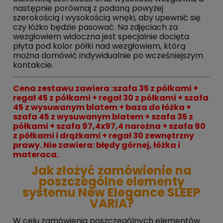
następnie porównaj z podaną powyżej
szerokością i wysokością wnęki, aby upewnić się
czy łóżko będzie pasować. Na zdjęciach za
wezgłowiem widoczna jest specjalnie docięta
płyta pod kolor półki nad wezgłowiem, którą
można domówić indywidualnie po wcześniejszym
kontakcie.
Cena zestawu zawiera :szafa 35 z półkami +
regał 45 z półkami + regał 30 z półkami + szafa
45 z wysuwanym blatem + baza do łóżka +
szafa 45 z wysuwanym blatem + szafa 35 z
półkami + szafa 97,4x97,4 narożna + szafa 90
z półkami i drążkami + regał 30 zewnętrzny
prawy.
Nie zawiera:
błędy
górnej, łóżka i
materaca.
Jak złożyć zamówienie na
poszczególne elementy
systemu New Elegance SLEEP
VARIA?
W celu zamówienia poszczególnych elementów