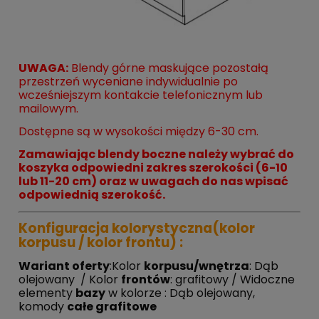
UWAGA:
Blendy górne maskujące pozostałą
przestrzeń wyceniane indywidualnie po
wcześniejszym kontakcie telefonicznym lub
mailowym.
Dostępne są w wysokości między 6-30 cm.
Zamawiając
blendy
boczne należy wybrać do
koszyka odpowiedni zakres szerokości (6-10
lub 11-20 cm) oraz w uwagach do nas wpisać
odpowiednią szerokość.
Konfiguracja kolorystyczna(kolor
korpusu / kolor frontu) :
Wariant oferty
:Kolor
korpusu/wnętrza
: Dąb
olejowany / Kolor
frontów
: grafitowy / Widoczne
elementy
bazy
w kolorze : Dąb olejowany,
k
omody
całe grafitowe