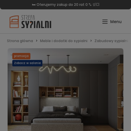
🛏️ Oferujemy zakup do 20 rat 0 % 🛒💥
Strona główna
Meble i dodatki do sypialni
Zabudowy sypialni S
promocja
Zobacz w salonie