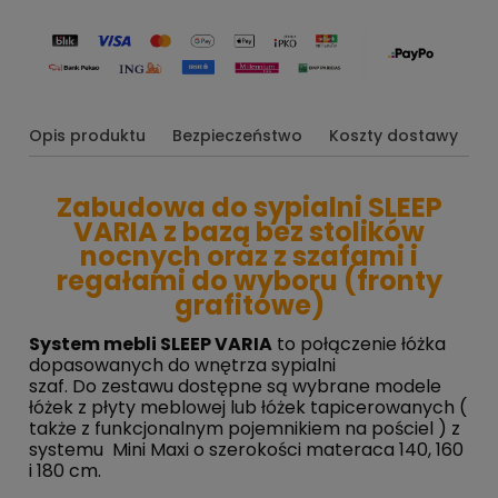
Opis produktu
Bezpieczeństwo
Koszty dostawy
O
Zabudowa do sypialni SLEEP
VARIA z bazą bez stolików
nocnych oraz z szafami i
regałami do wyboru (fronty
grafitowe)
System mebli SLEEP VARIA
to połączenie łóżka
dopasowanych do wnętrza sypialni
szaf. Do zestawu dostępne są wybrane modele
łóżek z płyty meblowej lub łóżek tapicerowanych (
także z funkcjonalnym pojemnikiem na pościel ) z
systemu Mini Maxi o szerokości materaca 140, 160
i 180 cm.