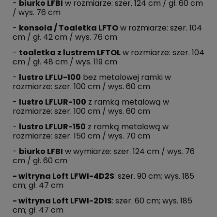
-
biurko LFBI
w rozmiarze: szer. 124 cm / gł. 60 cm
/ wys. 76 cm
-
konsola / Toaletka LFTO
w rozmiarze: szer. 104
cm / gł. 42 cm / wys. 76 cm
-
toaletka z lustrem LFTOL
w rozmiarze: szer. 104
cm / gł. 48 cm / wys. 119 cm
-
lustro LFLU-100
bez metalowej ramki w
rozmiarze: szer. 100 cm / wys. 60 cm
-
lustro LFLUR-100
z ramką metalową w
rozmiarze: szer. 100 cm / wys. 60 cm
-
lustro LFLUR-150
z ramką metalową w
rozmiarze: szer. 150 cm / wys. 70 cm
-
biurko LFBI
w wymiarze: szer. 124 cm / wys. 76
cm / gł. 60 cm
- witryna Loft LFWI-4D2S
: szer. 90 cm; wys. 185
cm; gł. 47 cm
- witryna Loft LFWI-2D1S
: szer. 60 cm; wys. 185
cm; gł. 47 cm