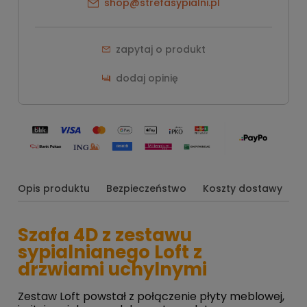
shop@strefasypialni.pl
zapytaj o produkt
dodaj opinię
Opis produktu
Bezpieczeństwo
Koszty dostawy
O
Szafa 4D z zestawu
sypialnianego Loft z
drzwiami uchylnymi
Zestaw Loft powstał z połączenie płyty meblowej,