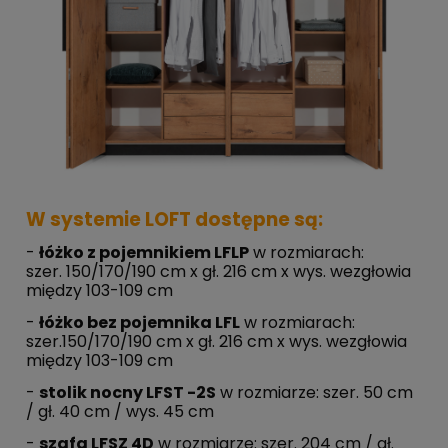
W systemie LOFT dostępne są:
-
łóżko z pojemnikiem LFLP
w rozmiarach:
szer. 150/170/190 cm x gł. 216 cm x wys. wezgłowia
między 103-109 cm
-
łóżko bez pojemnika LFL
w rozmiarach:
szer.150/170/190 cm x gł. 216 cm x wys. wezgłowia
między 103-109 cm
-
stolik nocny LFST -2S
w rozmiarze: szer. 50 cm
/ gł. 40 cm / wys. 45 cm
-
szafa LFSZ 4D
w rozmiarze: szer. 204 cm / gł.