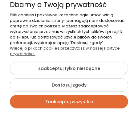
Zarejestruj się i zbieraj punkty
Dbamy o Twoją prywatność
Masz już konto? Zaloguj się
Pliki cookies i pokrewne im technologie umożliwiają
poprawne działanie strony i pomagają nam dostosować
ofertę do Twoich potrzeb. Możesz zaakceptować
wykorzystanie przez nas wszystkich tych plików i przejść
Śledź nas na:
do sklepu lub dostosować użycie plików do swoich
preferencji, wybierając opcję "Dostosuj zgody".
Więcej o plikach cookies przeczytasz w naszej Polityce
Facebook
prywatności.
YouTube
Zaakceptuj tylko niezbędne
Instagram
Dostosuj zgody
Zaakceptuj wszystkie
Salon stacjonarny
Zapraszamy do naszego salonu
stacjonarnego.
Kontakt
Szukaj
Konto
Koszyk
Warszawa, ul. Trakt Brzeski 56