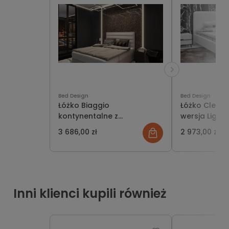
Bed Design
Bed Design
Łóżko Biaggio
Łóżko Cleto
kontynentalne z
wersja Light
pojemnikiem lub bez
lub bez
3 686,00 zł
2 973,00 zł
Inni klienci kupili również