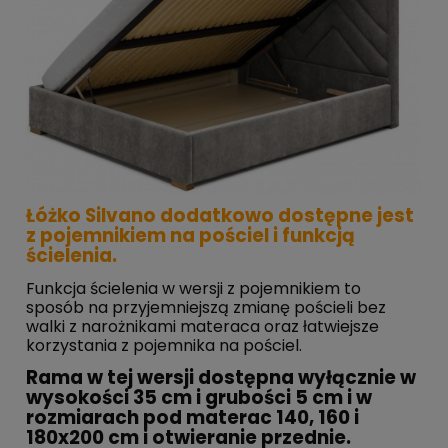
Łóżko Silvano dodatkowo dostępne jest
z pojemnikiem na pościel i funkcją
ścielenia.
Funkcja ścielenia w wersji z pojemnikiem to
sposób na przyjemniejszą zmianę pościeli bez
walki z narożnikami materaca oraz łatwiejsze
korzystania z pojemnika na pościel.
Rama w tej wersji dostępna wyłącznie w
wysokości 35 cm i grubości 5 cm i w
rozmiarach pod materac 140, 160 i
180x200 cm i otwieranie przednie.