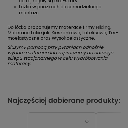
od tej reguły są eko-skóry.
Łóżko w paczkach do samodzielnego
montażu
Do łóżka pro­­po­­nu­­je­­my materace firmy
Hilding
.
Materace takie jak: Kie­­szo­n­ko­­we, Lateksowe, Te­r­
mo­­e­la­­sty­cz­ne oraz Wy­­so­­ko­­e­la­­sty­cz­ne.
Służymy pomocą przy pytaniach odnośnie
wyboru materaca lub za­­pra­­sza­­my do naszego
sklepu sta­­cjo­­na­r­ne­­go w celu wy­­pró­­bo­­wa­­nia
materacy.
Najczęściej dobierane produkty: