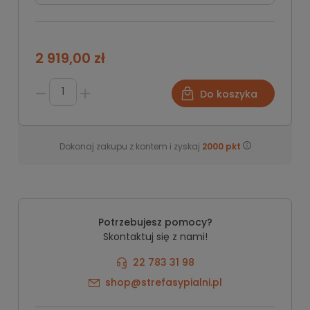
E
Grupa
F
2 919,00 zł
Do koszyka
Dokonaj zakupu z kontem i zyskaj
2000
pkt
Potrzebujesz pomocy?
Skontaktuj się z nami!
22 783 31 98
shop@strefasypialni.pl