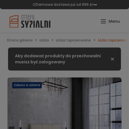
🛒Darmowa dostawa już od 999 zł 🛏️
Strona główna
Łóżka
Łóżka tapicerowane
Łóżko tapicerowa
Aby dodawać produkty do przechowalni
Zamknij
musisz być zalogowany
Zobacz w salonie