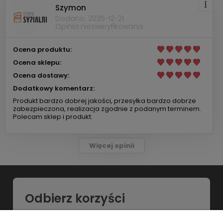
Szymon
Dodano: 2025-12-21
Opinia niezweryfikowana
Ocena produktu:
Ocena sklepu:
Ocena dostawy:
Dodatkowy komentarz:
Produkt bardzo dobrej jakości, przesyłka bardzo dobrze
zabezpieczona, realizacja zgodnie z podanym terminem.
Polecam sklep i produkt.
Więcej opinii
Odbierz korzyści