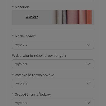
*
Materiał:
Wybierz
*
*
*
*
Model nóżek:
Grupa
Rodzaj
Kolor
Grupa
tkanin:
tkaniny:
materiału:
A
Wybarwienie nóżek drewnianych:
Grupa
B
Grupa
*
Wysokość ramy/boków:
C
Grupa
D
*
Grubość ramy/boków:
Grupa