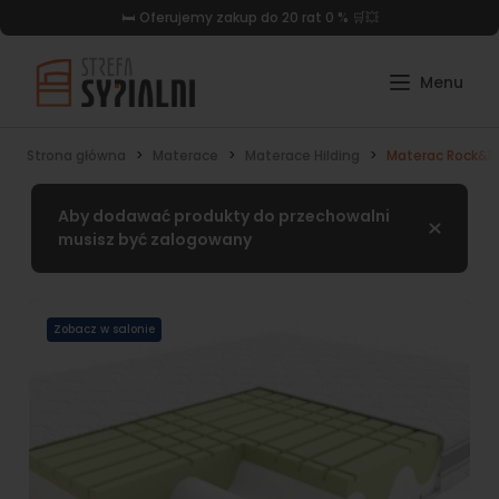
🛏️ Oferujemy zakup do 20 rat 0 % 🛒💥
Strona główna
Materace
Materace Hilding
Materac Rock&Ro
Aby dodawać produkty do przechowalni
Zamknij
musisz być zalogowany
Zobacz w salonie