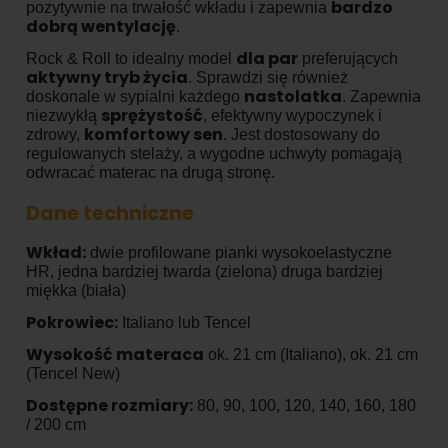
bardzo
pozytywnie na trwałość wkładu i zapewnia
dobrą wentylację
.
dla par
Rock & Roll to idealny model
preferujących
aktywny tryb życia
. Sprawdzi się również
nastolatka
doskonale w sypialni każdego
. Zapewnia
sprężystość
niezwykłą
, efektywny wypoczynek i
komfortowy sen
zdrowy,
. Jest dostosowany do
regulowanych stelaży, a wygodne uchwyty pomagają
odwracać materac na drugą stronę.
Dane techniczne
Wkład:
dwie profilowane pianki wysokoelastyczne
HR, jedna bardziej twarda (zielona) druga bardziej
miękka (biała)
Pokrowiec:
Italiano lub Tencel
Wysokość materaca
ok. 21 cm (Italiano), ok. 21 cm
(Tencel New)
Dostępne rozmiary:
80, 90, 100, 120, 140, 160, 180
/ 200 cm