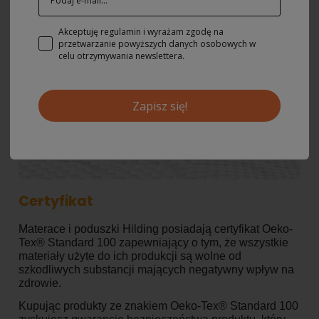
Akceptuję regulamin i wyrażam zgodę na
przetwarzanie powyższych danych osobowych w
celu otrzymywania newslettera.
Zapisz się!
Certyfikat
Materace i poduszki Hilding posiadają certyfikat Oeko-
Tex® Standard 100 zapewniający o tym, że wszystkie
materiały użyte do ich produkcji są wolne od
szkodliwych substancji mających negatywny wpływ na
zdrowie.
Kupując produkty ze znakiem Oeko-Tex® Standard 100