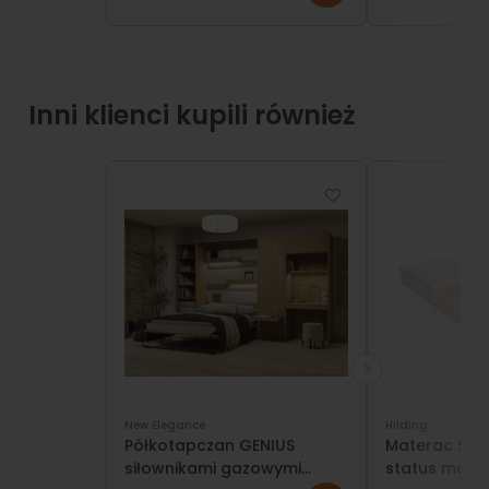
Inni klienci kupili również
New Elegance
Hilding
Półkotapczan GENIUS
Materac Sal
siłownikami gazowymi
status medyc