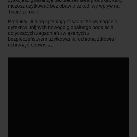
zyskujesz gwarancję bezpieczeństwa produktu, który
możesz użytkować bez obaw o szkodliwy wpływ na
Twoje zdrowie.
Produkty Hilding spełniają zasadnicze wymagania
dyrektyw unijnych nowego globalnego podejścia,
dotyczących zagadnień związanych z
bezpieczeństwem użytkowania, ochroną zdrowia i
ochroną środowiska.