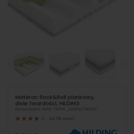
Materac Rock&Roll piankowy,
dwie twardości, HILDING
Kod produktu:
4259-79006_20180227182932
4,2 (19 ocen)