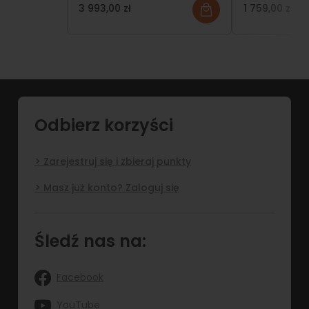
120x200 | 140x200 | 160x200
3 993,00 zł
1 759,00 zł
z dodatkowymi szafami
(fronty matowe)
Odbierz korzyści
Zarejestruj się i zbieraj punkty
Masz już konto? Zaloguj się
Śledź nas na:
Facebook
YouTube