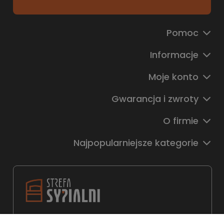
Pomoc
Informacje
Moje konto
Gwarancja i zwroty
O firmie
Najpopularniejsze kategorie
22 783 31 98