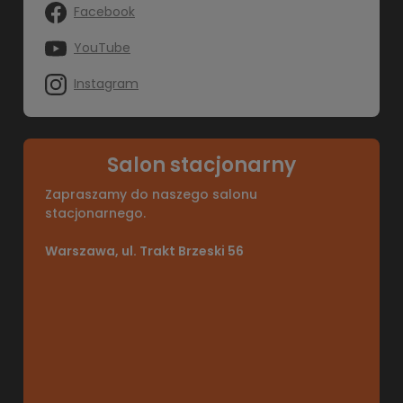
Facebook
YouTube
Instagram
Salon stacjonarny
Zapraszamy do naszego salonu
stacjonarnego.
Warszawa, ul. Trakt Brzeski 56