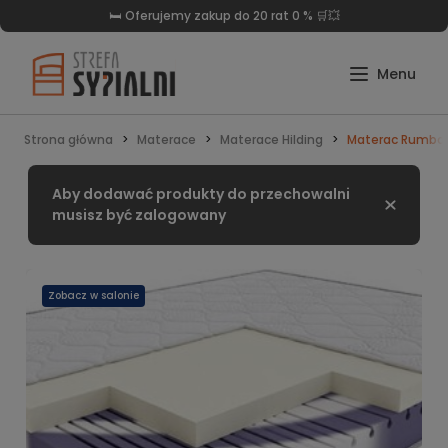
🛒Darmowa dostawa już od 999 zł 🛏️
Strona główna
Materace
Materace Hilding
Materac Rumba 
Aby dodawać produkty do przechowalni
Zamknij
musisz być zalogowany
Zobacz w salonie