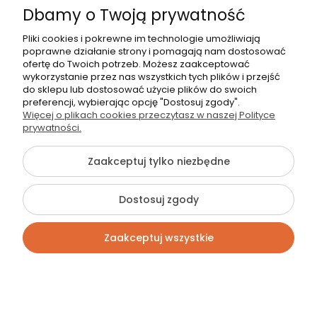
Dbamy o Twoją prywatność
shop@strefasypialni.pl
Pliki cookies i pokrewne im technologie umożliwiają
Pon. - Pt. 11:00 - 19:00
poprawne działanie strony i pomagają nam dostosować
Sob.
10:00 - 15:00
ofertę do Twoich potrzeb. Możesz zaakceptować
wykorzystanie przez nas wszystkich tych plików i przejść
do sklepu lub dostosować użycie plików do swoich
preferencji, wybierając opcję "Dostosuj zgody".
Więcej o plikach cookies przeczytasz w naszej Polityce
prywatności.
©2026 Wszelkie Prawa Zastrzeżone | StrefaSypialni.pl
Zaakceptuj tylko niezbędne
Szablon Flex by
Ecommercy
Dostosuj zgody
Pokaż pełną wersję strony
Zaakceptuj wszystkie
Sklep internetowy Shoper Premium
Kontakt
Szukaj
Konto
Koszyk