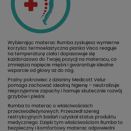
Wybierając materac Rumba zyskujesz wymierne
korzyści: termoelastyczna pianka Visco reaguje
na temperaturę ciała i dopasowuje się
każdorazowo do Twojej pozycji na materacu, co
zmniejsza napięcie mięśni i gwarantuje idealne
wsparcie od głowy aż do nóg.
Pralny pokrowiec z dzianiny Medicott Velur
pomaga zachować idealną higienę – neutralizuje
nieprzyjemne zapachy i hamuje skutecznie rozwój
grzybów i pleśni.
Rumba to materac o w
ł
a
ś
ciwo
ś
ciach
przeciwodle
ż
ynowych. Przeszedł szereg
restrykcyjnych badań i uzyskał status produktu
medycznego. Dzięki tym właściwościom Rumba to
bezpieczny i komfortowy materac odpowiedni