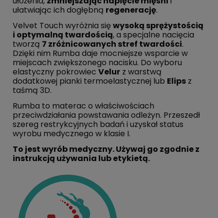
ułożenia,
zmniejszając napięcie mięśni
i
ułatwiając ich dogłębną
regenerację
.
Velvet Touch wyróżnia się
wysoką sprężystością
i optymalną twardością
, a specjalne nacięcia
tworzą
7 zróżnicowanych stref twardości
.
Dzięki nim Rumba daje mocniejsze wsparcie w
miejscach zwiększonego nacisku. Do wyboru
elastyczny pokrowiec
Velur
z warstwą
dodatkowej pianki termoelastycznej lub
Elips
z
taśmą 3D.
Rumba to materac o właściwościach
przeciwdziałania powstawania odleżyn. Przeszedł
szereg restrykcyjnych badań i uzyskał status
wyrobu medycznego w klasie I.
To jest wyrób medyczny. Używaj go zgodnie z
instrukcją używania lub etykietą.