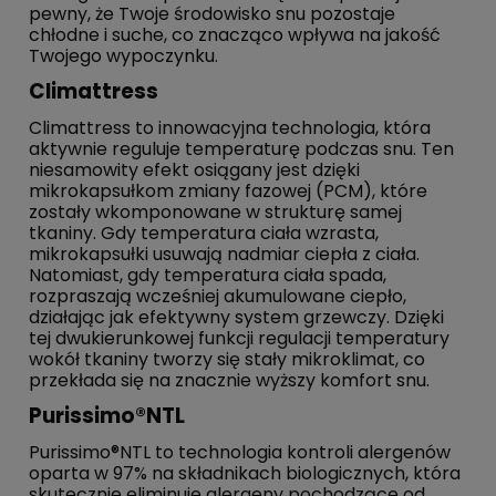
pewny, że Twoje środowisko snu pozostaje
chłodne i suche, co znacząco wpływa na jakość
Twojego wypoczynku.
Climattress
Climattress to innowacyjna technologia, która
aktywnie reguluje temperaturę podczas snu. Ten
niesamowity efekt osiągany jest dzięki
mikrokapsułkom zmiany fazowej (PCM), które
zostały wkomponowane w strukturę samej
tkaniny. Gdy temperatura ciała wzrasta,
mikrokapsułki usuwają nadmiar ciepła z ciała.
Natomiast, gdy temperatura ciała spada,
rozpraszają wcześniej akumulowane ciepło,
działając jak efektywny system grzewczy. Dzięki
tej dwukierunkowej funkcji regulacji temperatury
wokół tkaniny tworzy się stały mikroklimat, co
przekłada się na znacznie wyższy komfort snu.
Purissimo®NTL
Purissimo®NTL to technologia kontroli alergenów
oparta w 97% na składnikach biologicznych, która
skutecznie eliminuje alergeny pochodzące od