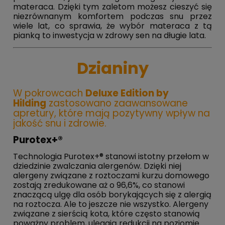
materaca. Dzięki tym zaletom możesz cieszyć się
niezrównanym komfortem podczas snu przez
wiele lat, co sprawia, że wybór materaca z tą
pianką to inwestycja w zdrowy sen na długie lata.
Dzianiny
W pokrowcach
Deluxe Edition by
Hilding
zastosowano zaawansowane
apretury, które mają pozytywny wpływ na
jakość snu i zdrowie.
Purotex+®
Technologia Purotex+® stanowi istotny przełom w
dziedzinie zwalczania alergenów. Dzięki niej
alergeny związane z roztoczami kurzu domowego
zostają zredukowane aż o 96,6%, co stanowi
znaczącą ulgę dla osób borykających się z alergią
na roztocza. Ale to jeszcze nie wszystko. Alergeny
związane z sierścią
kota, które często stanowią
poważny problem, ulegają redukcji na poziomie