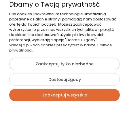
Dbamy o Twoją prywatność
Warszawa, ul. Trakt Brzeski 56
Pliki cookies i pokrewne im technologie umożliwiają
poprawne działanie strony i pomagają nam dostosować
ofertę do Twoich potrzeb. Możesz zaakceptować
wykorzystanie przez nas wszystkich tych plików i przejść
do sklepu lub dostosować użycie plików do swoich
preferencji, wybierając opcję "Dostosuj zgody".
Więcej o plikach cookies przeczytasz w naszej Polityce
prywatności.
Zaakceptuj tylko niezbędne
Pomoc
Dostosuj zgody
Informacje
Zaakceptuj wszystkie
Moje konto
Gwarancja i zwroty
Kontakt
Szukaj
Konto
Koszyk
O firmie