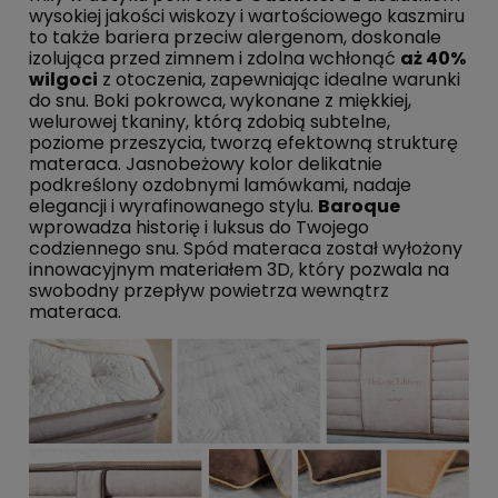
wysokiej jakości wiskozy i wartościowego kaszmiru
to także bariera przeciw alergenom, doskonale
izolująca przed zimnem i zdolna wchłonąć
aż 40%
wilgoci
z otoczenia, zapewniając idealne warunki
do snu. Boki pokrowca, wykonane z miękkiej,
welurowej tkaniny, którą zdobią subtelne,
poziome przeszycia, tworzą efektowną strukturę
materaca. Jasnobeżowy kolor delikatnie
podkreślony ozdobnymi lamówkami, nadaje
elegancji i wyrafinowanego stylu.
Baroque
wprowadza historię i luksus do Twojego
codziennego snu. Spód materaca został wyłożony
innowacyjnym materiałem 3D, który pozwala na
swobodny przepływ powietrza wewnątrz
materaca.