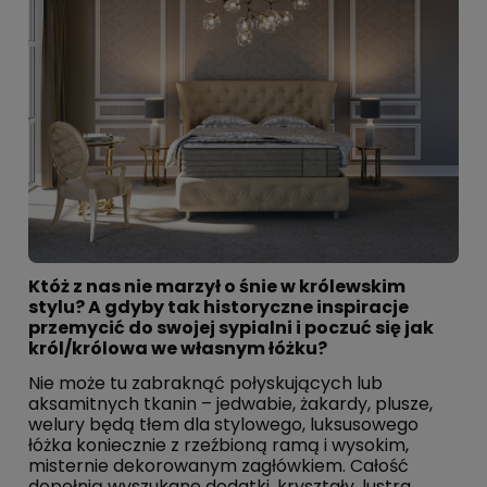
Któż z nas nie marzył o śnie w królewskim
stylu? A gdyby tak historyczne inspiracje
przemycić do swojej sypialni i poczuć się jak
król/królowa we własnym łóżku?
Nie może tu zabraknąć połyskujących lub
aksamitnych tkanin – jedwabie, żakardy, plusze,
welury będą tłem dla stylowego, luksusowego
łóżka koniecznie z rzeźbioną ramą i wysokim,
misternie dekorowanym zagłówkiem. Całość
dopełnią wyszukane dodatki, kryształy, lustra,