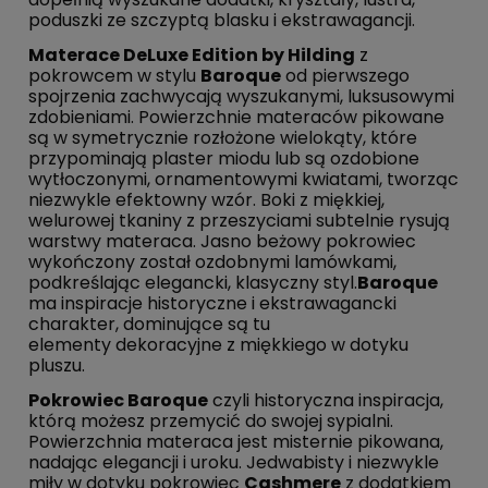
poduszki ze szczyptą blasku i ekstrawagancji.
Materace DeLuxe Edition by Hilding
z
pokrowcem w stylu
Baroque
od pierwszego
spojrzenia zachwycają wyszukanymi, luksusowymi
zdobieniami. Powierzchnie materaców pikowane
są w symetrycznie rozłożone wielokąty, które
przypominają plaster miodu lub są ozdobione
wytłoczonymi, ornamentowymi kwiatami, tworząc
niezwykle efektowny wzór. Boki z miękkiej,
welurowej tkaniny z przeszyciami subtelnie rysują
warstwy materaca. Jasno beżowy pokrowiec
wykończony został ozdobnymi lamówkami,
podkreślając elegancki, klasyczny styl.
Baroque
ma inspiracje historyczne i ekstrawagancki
charakter, dominujące są tu
elementy dekoracyjne z miękkiego w dotyku
pluszu.
Pokrowiec Baroque
czyli historyczna inspiracja,
którą możesz przemycić do swojej sypialni.
Powierzchnia materaca jest misternie pikowana,
nadając elegancji i uroku. Jedwabisty i niezwykle
miły w dotyku pokrowiec
Cashmere
z dodatkiem