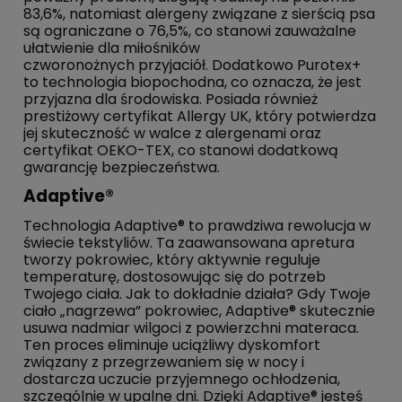
83,6%, natomiast alergeny związane z sierścią psa
są ograniczane o 76,5%, co stanowi zauważalne
ułatwienie dla miłośników
czworonożnych przyjaciół. Dodatkowo Purotex+
to technologia biopochodna, co oznacza, że jest
przyjazna dla środowiska. Posiada również
prestiżowy certyfikat Allergy UK, który potwierdza
jej skuteczność w walce z alergenami oraz
certyfikat OEKO-TEX, co stanowi dodatkową
gwarancję bezpieczeństwa.
Adaptive®
Technologia Adaptive® to prawdziwa rewolucja w
świecie tekstyliów. Ta zaawansowana apretura
tworzy pokrowiec, który aktywnie reguluje
temperaturę, dostosowując się do potrzeb
Twojego ciała. Jak to dokładnie działa? Gdy Twoje
ciało „nagrzewa” pokrowiec, Adaptive® skutecznie
usuwa nadmiar wilgoci z powierzchni materaca.
Ten proces eliminuje uciążliwy dyskomfort
związany z przegrzewaniem się w nocy i
dostarcza uczucie przyjemnego ochłodzenia,
szczególnie w upalne dni. Dzięki Adaptive® jesteś