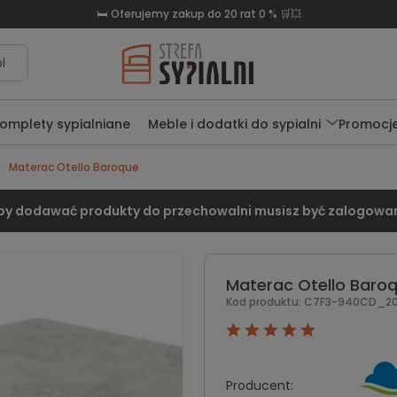
🛏️ Oferujemy zakup do 20 rat 0 % 🛒💥
l
omplety sypialniane
Meble i dodatki do sypialni
Promocj
Materac Otello Baroque
by dodawać produkty do przechowalni musisz być zalogowa
Materac Otello Baro
Kod produktu:
C7F3-940CD_202
Producent: