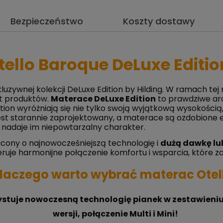
Bezpieczeństwo
Koszty dostawy
ello Baroque DeLuxe Editio
kluzywnej kolekcji DeLuxe Edition by Hilding. W ramach 
rt produktów.
Materace DeLuxe Edition
to prawdziwe arc
on wyróżniają się nie tylko swoją wyjątkową wysokością
jest starannie zaprojektowany, a materace są ozdobione
nadaje im niepowtarzalny charakter.
cony o najnowocześniejszą technologię i
dużą dawkę lu
uje harmonijne połączenie komfortu i wsparcia, które za
laczego warto wybrać materac Otel
tuje nowoczesną technologię pianek w zestawieniu 
wersji, połączenie Multi i Mini!