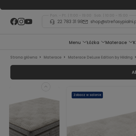
Pon. - Pt. | 11:00 - 19:00 Sob. | 10:00 - 15:00
22 783 31 98
shop@strefasypialni.p
Menu
Łóżka
Materace
K
Strona główna
Materace
Materace DeLuxe Edition by Hilding
A
Zobacz w salonie