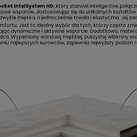
ocket IntelSystem HD
, który stanowi inteligentne połą
sowe wsparcie, dostosowując się do unikalnych kształtów
iezwykle miękka, a jednocześnie trwała i elastyczna. Jej z
ortu. Jest to idealny wybór dla tych, którzy często zmie
niając dynamiczne i aktywne wsparcie. Dodatkowo, mate
. Wypełniony warstwą miękkiej, puszystej włókniny oraz 
eniu najlepszych surowców, zapewnia najwyższy poziom r