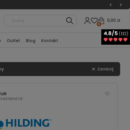
0,00 zł
0
4.8/5
(132)
e
Outlet
Blog
Kontakt
ny
Zamknij
que
40119114713