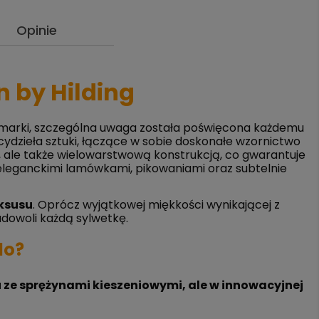
Opinie
n by Hilding
tej marki, szczególna uwaga została poświęcona każdemu
ydzieła sztuki, łączące w sobie doskonałe wzornictwo
, ale także wielowarstwową konstrukcją, co gwarantuje
 eleganckimi lamówkami, pikowaniami oraz subtelnie
ksusu
. Oprócz wyjątkowej miękkości wynikającej z
dowoli każdą sylwetkę.
lo?
ze sprężynami kieszeniowymi, ale w innowacyjnej