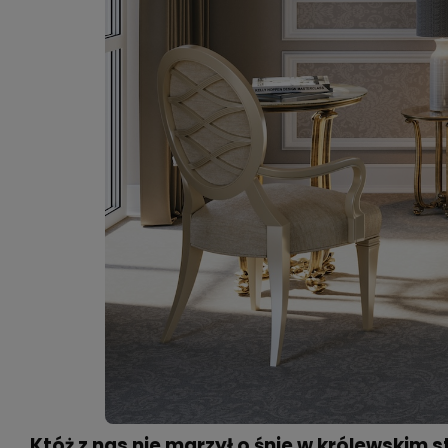
Któż z nas nie marzył o śnie w królewskim s