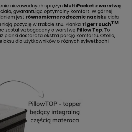
czenie niezawodnych sprężyn
MultiPocket z warstwą
 ciała, gwarantując optymalny komfort. W górnej
adaniem jest
równomierne rozłożenie nacisku
ciała
TM
niają pozycję w trakcie snu. Pianka
TigerTouch
rac został wzbogacony o warstwę
Pillow Top
. To
pianki dostarcza ekstra porcję komfortu. Otello,
elaksu dla użytkowników o różnych sylwetkach i