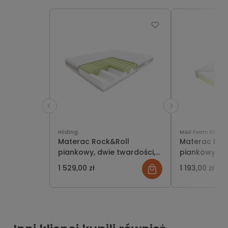
Hilding
M&K Foam Koło
Materac Rock&Roll
Materac Bahr
piankowy, dwie twardości,
piankowy
HILDING
1 529,00 zł
1 193,00 zł