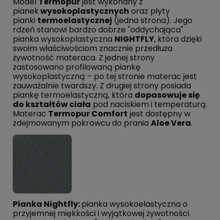
Model
Termopur
jest wykonany z
pianek
wysokoplastycznych
oraz płyty
pianki
termoelastycznej
(jedna strona). Jego
rdzeń stanowi bardzo dobrze "oddychająca"
pianka wysokoplastyczna
NIGHTFLY
, która dzięki
swoim właściwościom znacznie przedłuża
żywotność materaca. Z jednej strony
zastosowano profilowaną piankę
wysokoplastyczną – po tej stronie materac jest
zauważalnie twardszy. Z drugiej strony posiada
piankę termoelastyczną, która
dopasowuje się
do kształtów ciała
pod naciskiem i temperaturą.
Materac
Termopur Comfort
jest dostępny w
zdejmowanym pokrowcu do prania
Aloe Vera
.
Pianka Nightfly:
pianka wysokoelastyczna o
przyjemnej miękkości i wyjątkowej żywotności.