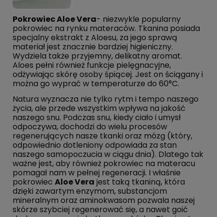
Pokrowiec Aloe Vera
- niezwykle popularny
pokrowiec na rynku materaców. Tkanina posiada
specjalny ekstrakt z Aloesu, za jego sprawą
materiał jest znacznie bardziej higieniczny.
Wydziela także przyjemny, delikatny aromat.
Aloes pełni również funkcje pielęgnacyjne,
odżywiając skórę osoby śpiącej. Jest on ściągany i
można go wyprać w temperaturze do 60°C.
Natura wyznacza nie tylko rytm i tempo naszego
życia, ale przede wszystkim wpływa na jakość
naszego snu. Podczas snu, kiedy ciało i umysł
odpoczywa, dochodzi do wielu procesów
regenerujących nasze tkanki oraz mózg (który,
odpowiednio dotleniony odpowiada za stan
naszego samopoczucia w ciągu dnia). Dlatego tak
ważne jest, aby również pokrowiec na materacu
pomagał nam w pełnej regeneracji. I właśnie
pokrowiec
Aloe Vera
jest taką tkaniną, która
dzięki zawartym enzymom, substancjom
mineralnym oraz aminokwasom pozwala naszej
skórze szybciej regenerować się, a nawet goić