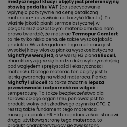
medycznego I klasy i objęty jest preferencyjną
stawką podatku VAT
(co zdecydowanie
wpłynęło pozytywnie na cenę detaliczną
materaca - oczywiście na korzyść Klienta). To
właśnie jakość pianki termoelastycznej, w
połączeniu z pozostałymi materiałami daje nam
prawo twierdzić, że materac
Termopur Comfort
to nie tylko niska cena, ale także wysoka jakość
produktu. Wszakże jądrem tego materaca jest
wysokiej klasy włoska pianka wysokoelastyczna
Nightflyw wersji H2
, a w wersji H3 piana
Eliocell
,
charakteryzujące się bardzo dużą wytrzymałością
pod względem sprężystości i elastyczności
materiału. Dlatego materac ten objęty jest 5
letnią gwarancją na wkład materaca. Pianka
Nightfly i Eliocell
to także znacznie
lepsza
przewiewność i odporność na wilgoć
i
temperaturę. To także bezpieczeństwo dla
zdrowia całego organizmu, ponieważ jest to
produkt wolny od szkodliwego czynnika CFC. Z
resztą także fundament tego materaca -
masująca pianka HR - która jednocześnie stanowi
drugą, użytkową stronę tego materaca, to
produkt charakteryzujący się zwiększoną