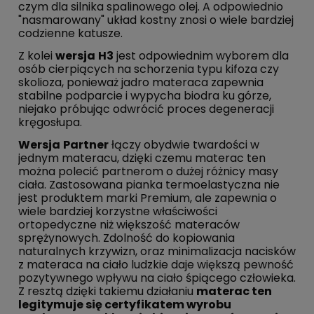
czym dla silnika spalinowego olej. A odpowiednio
"nasmarowany" układ kostny znosi o wiele bardziej
codzienne katusze.
Z kolei
wersja
H3
jest odpowiednim wyborem dla
osób cierpiących na schorzenia typu kifoza czy
skolioza, ponieważ jadro materaca zapewnia
stabilne podparcie i wypycha biodra ku górze,
niejako próbując odwrócić proces degeneracji
kręgosłupa.
Wersja
Partner
łączy obydwie twardości w
jednym materacu, dzięki czemu materac ten
można polecić partnerom o dużej różnicy masy
ciała. Zastosowana pianka termoelastyczna nie
jest produktem marki Premium, ale zapewnia o
wiele bardziej korzystne właściwości
ortopedyczne niż większość materaców
sprężynowych. Zdolność do kopiowania
naturalnych krzywizn, oraz minimalizacja nacisków
z materaca na ciało ludzkie daje większą pewność
pozytywnego wpływu na ciało śpiącego człowieka.
Z resztą dzięki takiemu działaniu
materac ten
legitymuje się certyfikatem wyrobu