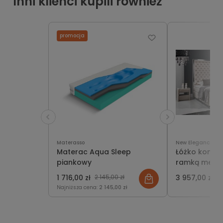
Inni klienci kupili również
promocja
Materasso
New Elegance
Materac Aqua Sleep
Łóżko kontyn
piankowy
ramką metal
Elegance
1 716,00 zł
2 145,00 zł
3 957,00 zł
Najniższa cena:
2 145,00 zł