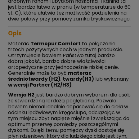
drobnym ranom i ubytkom naskórka. Tkanina ta
jest bardzo łatwa w praniu (w temperaturze do 60
st. C), które ułatwia też możliwość podzielenia na
dwie połowy przy pomocy zamka błyskawicznego.
Opis
Materac
Termopur Comfort
to połączenie
trzech pozytywnych cech w jednym produkcie.
Otrzymujecie bowiem Państwo tutaj bardzo
dobrą jakość, bardzo dobre właściwości
ortopedyczne przy jednocześnie niskiej cenie.
Generalnie może to być
materac
średniotwardy (H2)
,
twardy(H3)
lub wykonany
w wersji Partner (H2/H3)
.
Wersja H2
jest bardzo dobrym wyborem dla osób
ze stwierdzoną lordozą pogłębioną. Pozwala
bowiem niemal idealnie dopasować się do ciała w
odcinku lędźwiowym kręgosłupa, odciążając w
tym miejscu zbyt napięte mięśnie i zwiększając do
optimum przerwę pomiędzy poszczególnymi
dyskami. Dzięki temu pomiędzy dyski dostaje się
płyn rdzeniowy, który dla ludzkiego ciała jest tym,