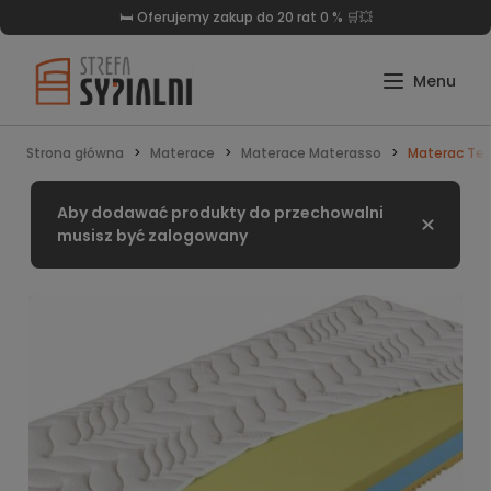
🛏️ Oferujemy zakup do 20 rat 0 % 🛒💥
Strona główna
Materace
Materace Materasso
Materac Te
Aby dodawać produkty do przechowalni
Zamknij
musisz być zalogowany