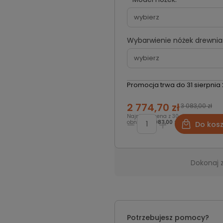
Wybarwienie nóżek drewnia
Promocja trwa do 31 sierpnia
2 774,70 zł
3 083,00 zł
Najniższa cena z 30 dni przed
obniżką:
3 083,00 zł
Do kos
Dokonaj 
Potrzebujesz pomocy?