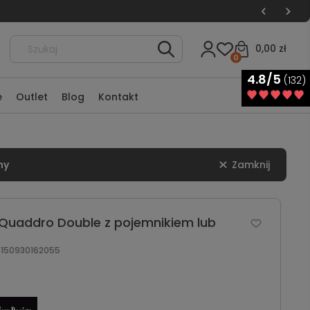
0,00 zł
0
4.8/5
(132)
e
Outlet
Blog
Kontakt
ny
Zamknij
 Quaddro Double z pojemnikiem lub
150930162055