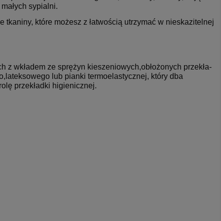
małych sypialni.
e tkaniny, które możesz z łatwością utrzymać w nie­ska­zi­tel­nej
 z wkładem ze sprężyn kieszeniowych,obło­­­żo­­­nych prze­­­kła­­
,la­­­te­­k­so­­­we­­­go lub pianki te­­r­mo­­­e­­la­­­sty­­cz­nej, który dba
­­kła­­d­ki hi­­­gie­­­ni­­cz­nej.