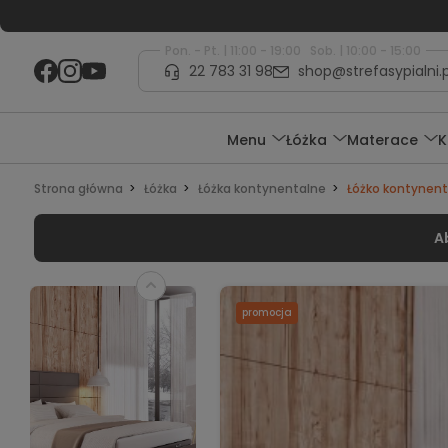
Pon. - Pt. | 11:00 - 19:00 Sob. | 10:00 - 15:00
22 783 31 98
shop@strefasypialni.p
Menu
Łóżka
Materace
K
Strona główna
Łóżka
Łóżka kontynentalne
Łóżko kontynent
A
promocja