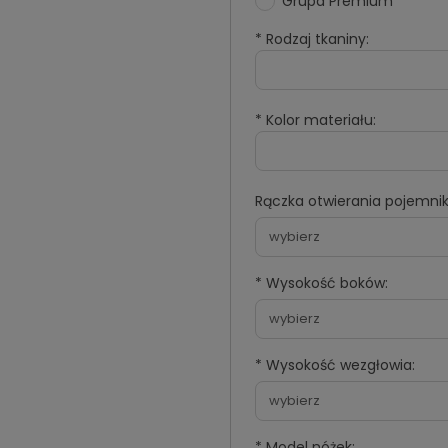
Grupa Premium
*
Rodzaj tkaniny:
*
Kolor materiału:
Rączka otwierania pojemnik
*
Wysokość boków:
*
Wysokość wezgłowia:
*
Model nóżek: