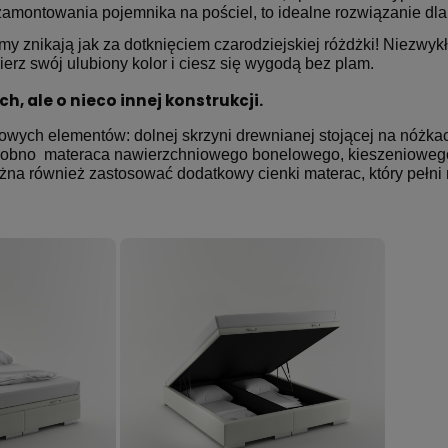
montowania pojemnika na pościel, to idealne rozwiązanie dla 
my znikają jak za do­tknię­ciem cza­ro­dziej­skiej różdżki! Niezwykł
bierz swój ulubiony kolor i ciesz się wygodą bez plam.
­­­nych, ale o nieco innej ko­­n­stru­­k­cji.
wych elementów: dolnej skrzyni dre­­w­nia­­­nej stojącej na nóżkach
osobno materaca na­­­wie­rz­ch­nio­­­we­­­go bo­­­ne­­­lo­­­we­­­go, kie­­­sze­­­nio­­­we­­­go
również za­­­sto­­­so­­­wać dodatkowy cienki materac, który pełni rolę prze­