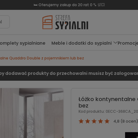
🛏️ Oferujemy zakup do 20 rat 0 % 🛒💥
l
omplety sypialniane
Meble i dodatki do sypialni
Promocj
alne Quaddro Double z pojemnikiem lub bez
by dodawać produkty do przechowalni musisz być zalogowa
Łóżko kontynentalne
bez
Kod produktu:
0ECC-368CA_20
4,8 (8 ocen)