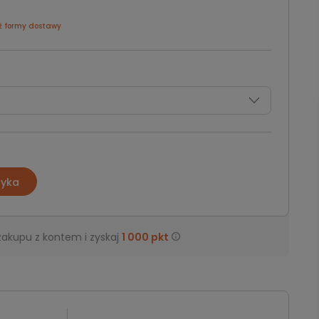
ź formy dostawy
zyka
zakupu z kontem i zyskaj
1 000
pkt