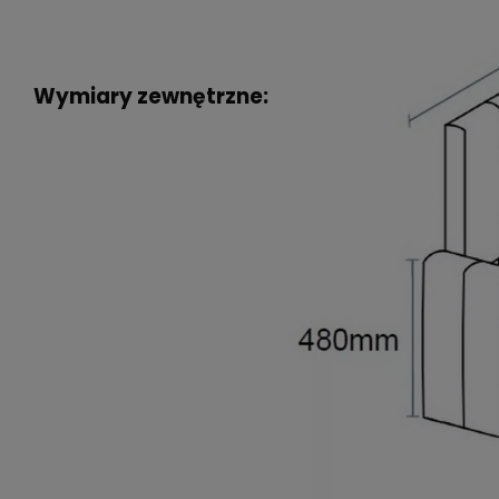
Wymiary ze­­­­w­nę­­­trz­ne: