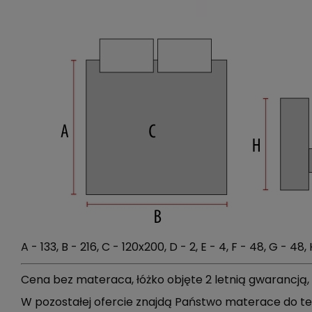
A - 133, B - 216, C - 120x200, D - 2, E - 4, F - 48, G - 48,
Cena bez materaca, łóżko objęte 2 letnią gwarancją,
W po­­­­­­­­­­­zo­­­­­­­­­­­sta­­­­­­­­­­­łej ofercie znajdą Państwo materace d