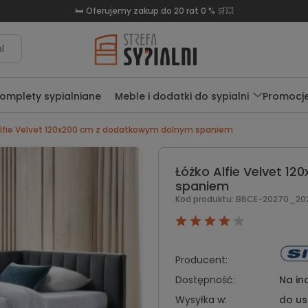
🛏️ Oferujemy zakup do 20 rat 0 % 🛒💥
l
omplety sypialniane
Meble i dodatki do sypialni
Promocj
Alfie Velvet 120x200 cm z dodatkowym dolnym spaniem
Łóżko Alfie Velvet 
spaniem
Kod produktu:
B6CE-20270_202
Producent:
Dostępność:
Na in
Wysyłka w:
do us