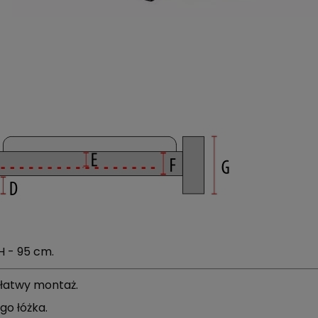
 H - 95 cm.
 łatwy montaż.
o tego łóżka.