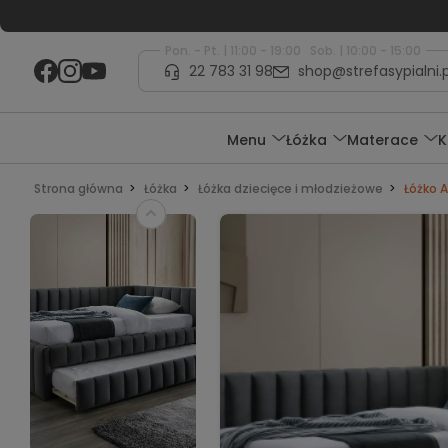
Pon. - Pt. | 11:00 - 19:00 Sob. | 10:00 - 15:00
22 783 31 98
shop@strefasypialni.p
Menu
Łóżka
Materace
K
Strona główna
Łóżka
Łóżka dziecięce i młodzieżowe
Łóżko 