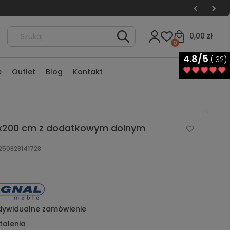
0,00 zł
0
4.8/5
(132)
e
Outlet
Blog
Kontakt
120x200 cm z dodatkowym dolnym
50828141728
dywidualne zamówienie
talenia