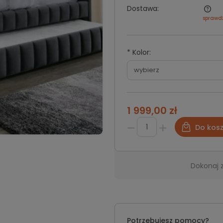
Dostawa:
sprawd
*
Kolor:
1 999,00 zł
Do kos
Dokonaj 
Potrzebujesz pomocy?