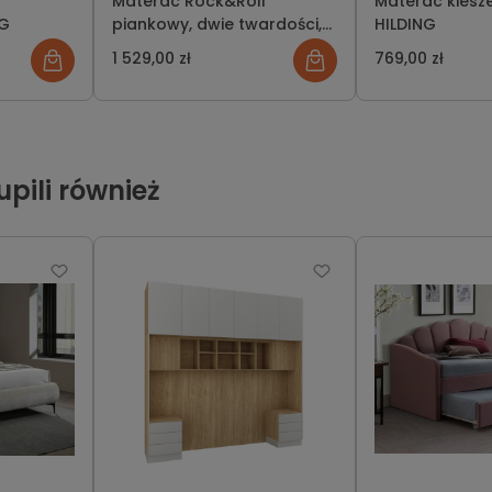
Materac Rock&Roll
Materac kiesz
NG
piankowy, dwie twardości,
HILDING
HILDING
1 529,00 zł
769,00 zł
kupili również