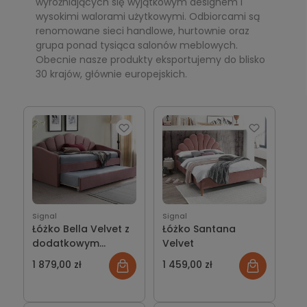
wyróżniających się wyjątkowym designem i
wysokimi walorami użytkowymi. Odbiorcami są
renomowane sieci handlowe, hurtownie oraz
grupa ponad tysiąca salonów meblowych.
Obecnie nasze produkty eksportujemy do blisko
30 krajów, głównie europejskich.
Signal
Signal
Łóżko Bella Velvet z
Łóżko Santana
dodatkowym
Velvet
dolnym spaniem
1 879,00 zł
1 459,00 zł