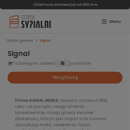
🛒Darmowa dostawa już od 999 zł 🛏️
Strona główna
Signal
Signal
16
Ta kategoria zawiera
produktów
Filtruj/Sortuj
Firma SIGNAL MEBLE
założona została w 1992
roku i od początku swego istnienia
konsekwentnie rozwija główny kierunek
działalności, którym jest import oraz hurtowa
dystrybucja mebli, oświetlenia i luster,