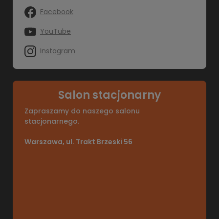
Facebook
YouTube
Instagram
Salon stacjonarny
Zapraszamy do naszego salonu
stacjonarnego.
Warszawa, ul. Trakt Brzeski 56