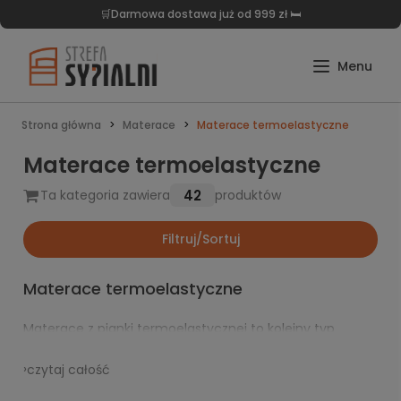
🛒Darmowa dostawa już od 999 zł 🛏️
Strona główna
Materace
Materace termoelastyczne
Materace termoelastyczne
42
Ta kategoria zawiera
produktów
Filtruj/Sortuj
Materace termoelastyczne
Materace z pianki termoelastycznej to kolejny typ
materacy piankowych
, odróżnia je od innych to, że
dopasowując się do naszego ciała biorą pod uwagę nie
›
czytaj całość
tylko ciężar, ale również temperaturę ciała. W