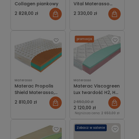
Collagen piankowy
Vital Materasso
piankowy
2 828,00 zł
2 330,00 zł
promocja
Materasso
Materasso
Materac Propolis
Materac Viscogreen
Shield Materasso,
Lux twardość H2, H3
piankowy
lub partner
2 810,00 zł
2 650,00 zł
2 120,00 zł
Najniższa cena:
2 650,00 zł
Zobacz w salonie