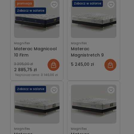
promocja
Zobacz w salonie
Zobacz w salonie
Magniflex
Magniflex
Materac Magnicool
Materac
10 Firm
Magnistretch 9
3 395,00 zł
5 245,00 zł
2 885,75 zł
Najniższa cena:
3 140,00 zł
Zobacz w salonie
Magniflex
Magniflex