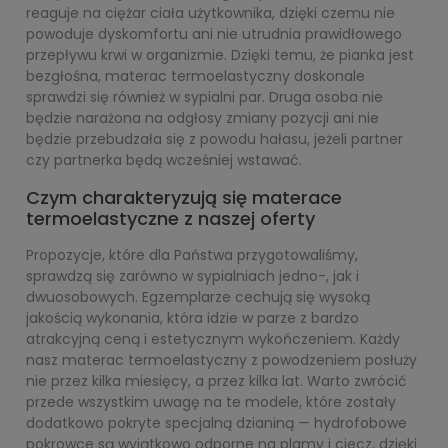
reaguje na ciężar ciała użytkownika, dzięki czemu nie
powoduje dyskomfortu ani nie utrudnia prawidłowego
przepływu krwi w organizmie. Dzięki temu, że pianka jest
bezgłośna, materac termoelastyczny doskonale
sprawdzi się również w sypialni par. Druga osoba nie
będzie narażona na odgłosy zmiany pozycji ani nie
będzie przebudzała się z powodu hałasu, jeżeli partner
czy partnerka będą wcześniej wstawać.
Czym charakteryzują się materace
termoelastyczne z naszej oferty
Propozycje, które dla Państwa przygotowaliśmy,
sprawdzą się zarówno w sypialniach jedno-, jak i
dwuosobowych. Egzemplarze cechują się wysoką
jakością wykonania, która idzie w parze z bardzo
atrakcyjną ceną i estetycznym wykończeniem. Każdy
nasz materac termoelastyczny z powodzeniem posłuży
nie przez kilka miesięcy, a przez kilka lat. Warto zwrócić
przede wszystkim uwagę na te modele, które zostały
dodatkowo pokryte specjalną dzianiną — hydrofobowe
pokrowce są wyjątkowo odporne na plamy i ciecz, dzięki