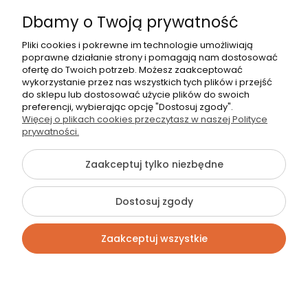
22 783 31 98
Dbamy o Twoją prywatność
shop@strefasypialni.pl
Pon. - Pt. 11:00 - 19:00
Pliki cookies i pokrewne im technologie umożliwiają
poprawne działanie strony i pomagają nam dostosować
Sob.
10:00 - 15:00
ofertę do Twoich potrzeb. Możesz zaakceptować
wykorzystanie przez nas wszystkich tych plików i przejść
do sklepu lub dostosować użycie plików do swoich
preferencji, wybierając opcję "Dostosuj zgody".
Więcej o plikach cookies przeczytasz w naszej Polityce
prywatności.
©2026 Wszelkie Prawa Zastrzeżone | StrefaSypialni.pl
Zaakceptuj tylko niezbędne
Szablon Flex by
Ecommercy
Dostosuj zgody
Pokaż pełną wersję strony
Zaakceptuj wszystkie
Sklep internetowy Shoper Premium
Kontakt
Szukaj
Konto
Koszyk