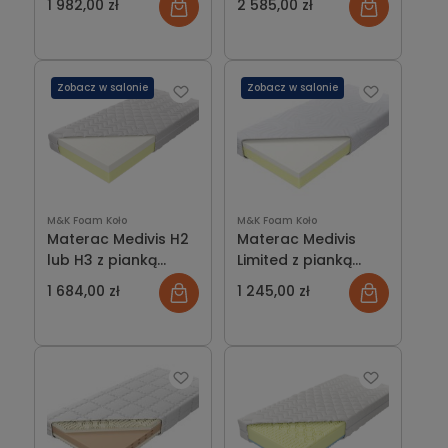
1 982,00 zł
2 585,00 zł
Zobacz w salonie
Zobacz w salonie
M&K Foam Koło
M&K Foam Koło
Materac Medivis H2
Materac Medivis
lub H3 z pianką
Limited z pianką
Visco
Visco
1 684,00 zł
1 245,00 zł