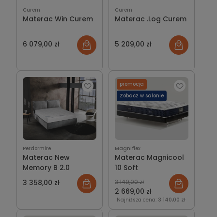
Curem
Curem
Materac Win Curem
Materac .Log Curem
6 079,00 zł
5 209,00 zł
promocja
Zobacz w salonie
Perdormire
Magniflex
Materac New
Materac Magnicool
Memory B 2.0
10 Soft
3 358,00 zł
3 140,00 zł
2 669,00 zł
Najniższa cena:
3 140,00 zł