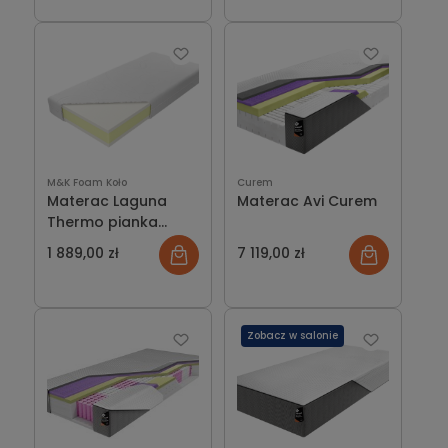
M&K Foam Koło
Curem
Materac Laguna
Materac Avi Curem
Thermo pianka
Visco
1 889,00 zł
7 119,00 zł
Zobacz w salonie