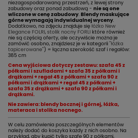
niezagospodarowaną przestrzeń, z lewej strony
zabudowy oraz ponad zabudową -
nie są one
wliczone w cenę zabudowy
.
Blendy maskujące
górne wymagają indywidualnej wyceny
.
Dodatkowo, na zdjęciu znajduje się
łóżko New
Elegance FOLRI
,
stolik nocny FORLI
które również
nie są częścią oferty, ale oczywiście można je
zamówić osobno, znajdziesz je w kategorii
"łóżka
tapicerowane"
) = łączna szerokość szaf i regałów:
385 cm
Cena wyjściowa dotyczy zestawu: szafa 45 z
półkami i szufladami + szafa 35 z półkami i
drążkami + regał 45 z półkami + szafa 90 z
półkami i drążkami + regał 45 z półkami +
szafa 35 z drążkami + szafa 90 z półkami i
drążkami.
Nie zawiera: blendy bocznej i górnej, łóżka,
materaca i stolika nocnego.
W celu zamówienia poszczególnych elementów
należy dodać do koszyka każdy z nich osobno. Na
przykład, aby kupić tylko szafę 90 z półkami,