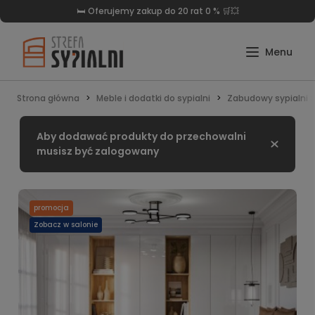
🛏️ Oferujemy zakup do 20 rat 0 % 🛒💥
Strona główna
Meble i dodatki do sypialni
Zabudowy sypialni S
Aby dodawać produkty do przechowalni
Zamknij
musisz być zalogowany
promocja
Zobacz w salonie