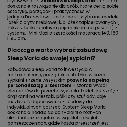
stylów wnętrz.
Zabudowa Sleep Varia
to zatem
doskonałe rozwiązanie dla osób, które cenią sobie
estetykę, porządek i praktyczność w
jednym.Do zestawu dostępne są wybrane modele
łóżek z płyty meblowej lub łóżek tapicerowanych (
także z funkcjonalnym pojemnikiem na pościel ) z
systemu Mini Maxi o szerokości materaca 140, 160
i 180 cm.
Dlaczego warto wybrać zabudowę
Sleep Varia do swojej sypialni?
Zabudowa Sleep Varia to inwestycja w
funkcjonalność, porządek i estetykę w każdej
sypialni. Przede wszystkim
pozwala na pełną
personalizację przestrzeni
– szeroki wybór
elementów do przechowywania, takich jak szafy z
drążkami na wieszaki, półki czy szuflady, daje
możliwość dopasowania zabudowy do
indywidualnych potrzeb. System Sleep Varia
doskonale nadaje się do sypialni o różnych
układach, szczególnie w wąskich i długich
pomieszczeniach, gdzie każda przestrzeń jest