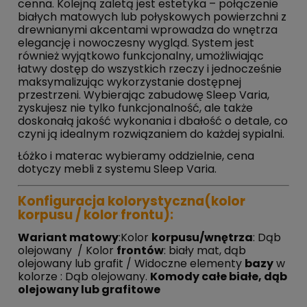
cenna. Kolejną zaletą jest estetyka – połączenie
białych matowych lub połyskowych powierzchni z
drewnianymi akcentami wprowadza do wnętrza
elegancję i nowoczesny wygląd. System jest
również wyjątkowo funkcjonalny, umożliwiając
łatwy dostęp do wszystkich rzeczy i jednocześnie
maksymalizując wykorzystanie dostępnej
przestrzeni. Wybierając zabudowę Sleep Varia,
zyskujesz nie tylko funkcjonalność, ale także
doskonałą jakość wykonania i dbałość o detale, co
czyni ją idealnym rozwiązaniem do każdej sypialni.
Łóżko i materac wybieramy oddzielnie, cena
dotyczy mebli z systemu Sleep Varia.
Konfiguracja kolorystyczna(kolor
korpusu / kolor frontu):
Wariant matowy
:Kolor
korpusu/wnętrza
: Dąb
olejowany / Kolor
frontów
: biały mat, dąb
olejowany lub grafit / Widoczne elementy
bazy
w
kolorze : Dąb olejowany.
Komody całe białe, dąb
olejowany lub grafitowe