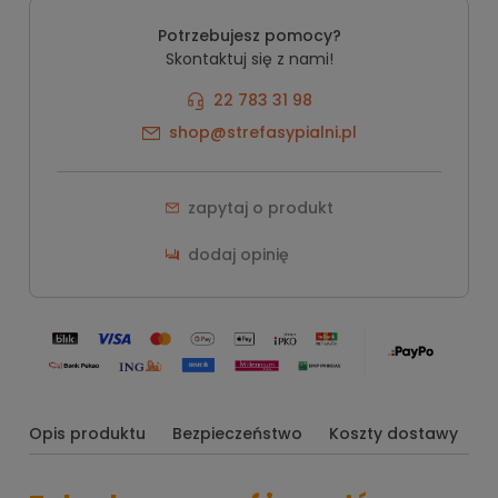
Potrzebujesz pomocy?
Skontaktuj się z nami!
22 783 31 98
shop@strefasypialni.pl
zapytaj o produkt
dodaj opinię
Opis produktu
Bezpieczeństwo
Koszty dostawy
O