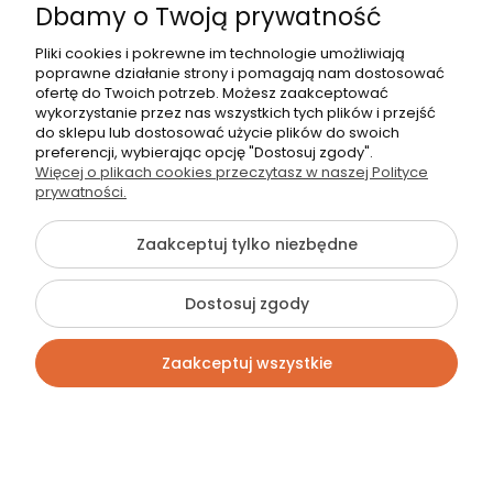
Dbamy o Twoją prywatność
Pliki cookies i pokrewne im technologie umożliwiają
UWAGA:
Blendy górne maskujące pozostałą
poprawne działanie strony i pomagają nam dostosować
ofertę do Twoich potrzeb. Możesz zaakceptować
przestrzeń wyceniane indywidualnie po
wykorzystanie przez nas wszystkich tych plików i przejść
wcześniejszym kontakcie telefonicznym lub
do sklepu lub dostosować użycie plików do swoich
mailowym.
preferencji, wybierając opcję "Dostosuj zgody".
Dostępne są w wysokości między 6-30 cm.
Więcej o plikach cookies przeczytasz w naszej Polityce
prywatności.
Zamawiając blendy boczne należy wybrać do
koszyka odpowiedni zakres szerokości (6-10
Zaakceptuj tylko niezbędne
lub 11-20 cm) oraz w uwagach do nas wpisać
odpowiednią szerokość.
Dostosuj zgody
Konfiguracja kolorystyczna(kolor
korpusu / kolor frontu) :
Zaakceptuj wszystkie
Wariant matowy
:Kolor
korpusu/wnętrza
: Dąb
olejowany / Kolor
frontów
: biały mat lub dąb
olejowany / Widoczne elementy
bazy
w kolorze :
Dąb olejowany.
Kontakt
Szukaj
Konto
Koszyk