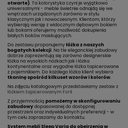
otwarte)
. Ta kolorystyka czyni je wyjątkowo
uniwersalnymi - meble świetnie odnajdą się we
wnętrzach urządzonych zarówno w stylu
klasycznym jak i nowoczesnym. Klientom, którzy
wybierają wersję z widocznym dębowym bokiem
lub bokami oferujemy możliwość dokupienia
białych boków maskujących.
Do zestawu proponujemy
łóżka z naszych
bogatych kolekcji
. Na tle eleganckiej zabudowy
dobrze zaprezentują się zarówno designerskie
łóżka na wysokich nóżkach jak i łóżka
kontynentalne oraz wygodne łóżka tapicerowane
z pojemnikiem. Do każdego łóżka klient wybiera
tkaninę spośród kilkuset wzorów i kolorów
.
Na zdjęciu katalogowym przedstawiamy zestaw z
łóżkiem tapicerowanym Forli
Z przyjemnością
pomożemy w skonfigurowaniu
zabudowy
dopasowanej do dostępnej
przestrzeni oraz indywidualnych preferencji - w
tym celu zapraszamy do kontaktu.
System mebli Sleep Varia do obejrzenia w