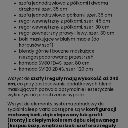
szafa jednodrzwiowa z półkami i dwoma
drążkami, szer. 35 cm
szafa jednodrzwiowa półkami, szer. 35 cm
regał wewnętrzny z półkami, szer. 45 cm
regał wewnętrzny z półkami, szer. 30 cm
regał zewnętrzny prawy i lewy, szer. 30 cm
boki maskujące w białym macie (do
korpusów szaf)
blendy górne i boczne maskujące
niezagospodarowaną przestrzeń
komoda SV80 1D4S, szer. 80 cm
komoda SV120 2D4S, szer. 120 cm
Wszystkie
szafy i regały mają wysokość
aż 240
cm
, co przy zastosowaniu dodatkowych blend
maskujących pozwala optymalnie i estetycznie
wykorzystać przestrzeń w sypialni.
Wszystkie elementy systemu zabudowy do
sypialni Sleep Varia dostępne są w
konfiguracji
matowej bieli, dąb olejowany lub grafit
(fronty) z ciepłym kolorem dębu olejowanego
(korpus bazy, wnętrza i boki szaf oraz regały