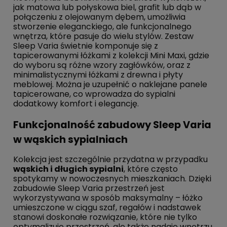
jak matowa lub połyskowa biel, grafit lub dąb w
połączeniu z olejowanym dębem, umożliwia
stworzenie eleganckiego, ale funkcjonalnego
wnętrza, które pasuje do wielu stylów. Zestaw
Sleep Varia świetnie komponuje się z
tapicerowanymi łóżkami z kolekcji Mini Maxi, gdzie
do wyboru są różne wzory zagłówków, oraz z
minimalistycznymi łóżkami z drewna i płyty
meblowej. Można je uzupełnić o naklejane panele
tapicerowane, co wprowadza do sypialni
dodatkowy komfort i elegancję.
Funkcjonalność zabudowy Sleep Varia
w wąskich sypialniach
Kolekcja jest szczególnie przydatna w przypadku
wąskich i długich sypialni
, które często
spotykamy w nowoczesnych mieszkaniach. Dzięki
zabudowie Sleep Varia przestrzeń jest
wykorzystywana w sposób maksymalny – łóżko
umieszczone w ciągu szaf, regałów i nadstawek
stanowi doskonałe rozwiązanie, które nie tylko
optymalizuje przestrzeń, ale także nadaje wnętrzu