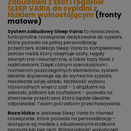
Zabudowa z szaf i regałów
SLEEP VARIA do sypialni z
łóżkiem wolnostojącym
(fronty
matowe)
System zabudowy Sleep Varia
to nowoczesne,
funkcjonalne rozwiązanie dedykowane do sypialni,
które pozwala na pełną personalizację
przestrzeni. Kolekcja Sleep Varia to kompleksowy
zestaw mebli, który obejmuje szafy, regały
zewnętrzne i wewnętrzne, a także bazy łóżek z
nadstawkami. Dzięki różnym szerokościom i
rozmiarom poszczególnych elementów, system
idealnie dopasowuje się do wymiarów sypialni,
niezależnie od jej układu. Możliwość wyboru
różnorodnych wnętrz szaf – z drążkami na
wieszaki, półkami lub szufladami – pozwala na
stworzenie przestrzeni, która będzie idealnie
odpowiadać Twoim potrzebom przechowywania.
Baza łóżka
w zestawie Sleep Varia to również
rozwiązanie, które pozwala na personalizację –
dostępne są modele z wbudowanymi stolikami
nocnymi lub bez nich. Różnorodność wykończeń,