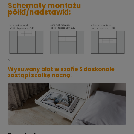
Schematy montażu
półki/nadstawki:
<
Wysuwany blat w szafie S doskonale
zastąpi szafkę nocną: