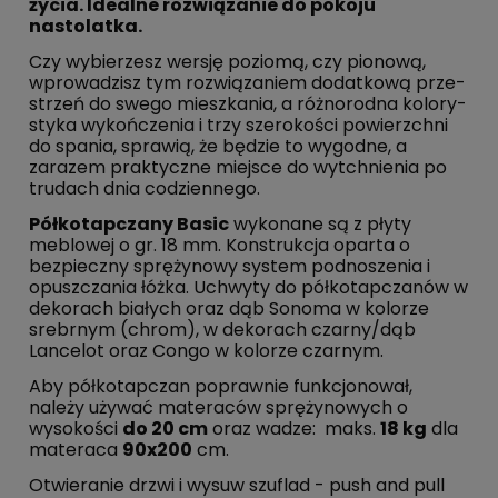
życia. Idealne rozwiązanie do pokoju
nastolatka.
Czy wy­bie­rzesz wersję poziomą, czy pionową,
wpro­wa­dzisz tym roz­wią­za­niem dodatkową prze­
strzeń do swego miesz­ka­nia, a róż­no­rod­na ko­lo­ry­
sty­ka wy­koń­cze­nia i trzy sze­ro­ko­ści po­wierzch­ni
do spania, sprawią, że będzie to wygodne, a
zarazem prak­tycz­ne miejsce do wy­tchnie­nia po
trudach dnia co­dzien­ne­go.
Półkotapczany Basic
wykonane są z płyty
meblowej o gr. 18 mm. Konstrukcja oparta o
bezpieczny sprężynowy system podnoszenia i
opuszczania łóżka. Uchwyty do półkotapczanów w
dekorach białych oraz dąb Sonoma w kolorze
srebrnym (chrom), w dekorach czarny/dąb
Lancelot oraz Congo w kolorze czarnym.
Aby półkotapczan poprawnie funkcjonował,
należy używać materaców sprężynowych o
wysokości
do 20 cm
oraz wadze: maks.
18 kg
dla
materaca
90x200
cm.
Otwieranie drzwi i wysuw szuflad - push and pull