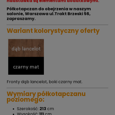
nadstawka są elementami dodatkowymi.
Półkotapczan do obejrzenia w naszym
salonie, Warszawa ul.Trakt Brzeski 56,
zapraszamy.
Wariant kolorystyczny oferty
Fronty dąb lancelot, boki czarny mat.
Wymiary półkotapczanu
poziomego:
Szerokość:
213
cm
Wysokość:
111
cm