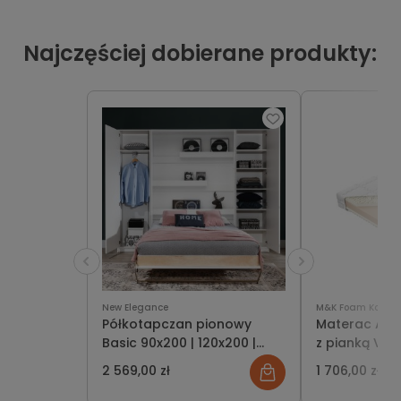
Najczęściej dobierane produkty:
New Elegance
M&K Foam Koło
Półkotapczan pionowy
Materac Ame
Basic 90x200 | 120x200 |
z pianką Vis
140x200 kolory matowe
2 569,00 zł
1 706,00 zł
jednoosobowy lub
dwuosobowy z szafami do