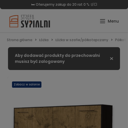
🛏️ Oferujemy zakup do 20 rat 0 % 🛒💥
Strona główna
Łóżka
Łóżka w szafie/półkotapczany
Półkot
Aby dodawać produkty do przechowalni
Zamknij
musisz być zalogowany
Zobacz w salonie