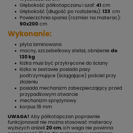
Głębokość półkotapczanu i szaf:
41
cm
Głębokość (długość po rozłożeniu):
133
cm
Powierzchnia spania (rozmiar na materac):
90x200
cm
Wykonanie:
płyta laminowana
mocny, szczebelkowy stelaż, obniżenie
do
130 kg
łóżka musi być przykręcone do ściany
łóżko w zestawie posiada pasy
podtrzymujące (ściągające) pościel przy
złożeniu
posiada mechanizm zabezpieczający przed
przypadkowym otwarcie
mechanizm sprężynowy
korpus 18 mm
UWAGA!
Aby półkotapczan poprawnie
funkcjonował nie można stosować materacy
wyższych aniżeli
20 cm
, ich waga nie powinna