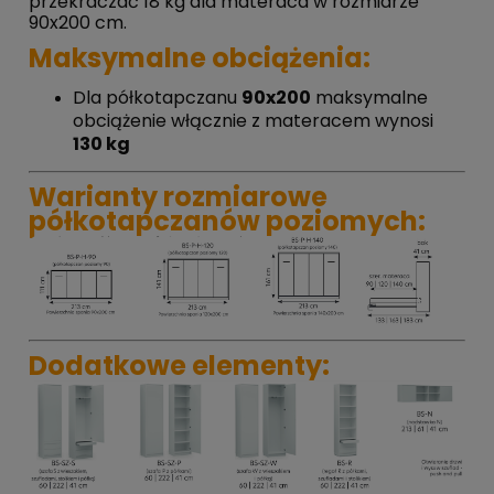
przekraczać 18 kg dla materaca w rozmiarze
90x200 cm.
Maksymalne obciążenia:
Dla półkotapczanu
90x200
maksymalne
obciążenie włącznie z materacem wynosi
130 kg
Warianty rozmiarowe
półkotapczanów poziomych:
Dodatkowe elementy: