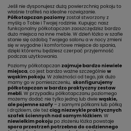
Jeśli nie dysponujesz dużą powierzchnią pokoju to
właśnie trafiłeś na idealne rozwiązanie.
Półkotapczan poziomy
został stworzony z
myślą o Tobie i Twojej rodzinie. Kupując nasz
funkcjonalny półkotapczan zaoszczędzisz bardzo
dużo miejsca na inne meble. W dzień łóżko w szafie
stanie się ozdobą Twojego salonu a w nocy zmieni
się w wygodne i komfortowe miejsce do spania,
dzięki któremu będziesz czerpać przyjemność
podczas użytkowania.
Poziomy półkotapczan
zajmuje bardzo niewiele
miejsca
, co jest bardzo ważne szczególnie
w
wąskim pokoju
. W zależności od tego, jak dużo
mamy go w pomieszczeniu,
skonfigurujemy
półkotapczan w bardzo praktyczny zestaw
mebli
. W przypadku półkotapczanu poziomego
możemy dodać nie tylko jedną lub dwie
wąskie,
ale pojemne szafy
– z samymi półkami lub półką
i drążkiem, ale też
ciąg niezwykle praktycznych
szafek ściennych nad samym łóżkiem
. W
niewielkim pokoju
po złożeniu łóżka powstaje
spora przestrzeń potrzebna do codziennego