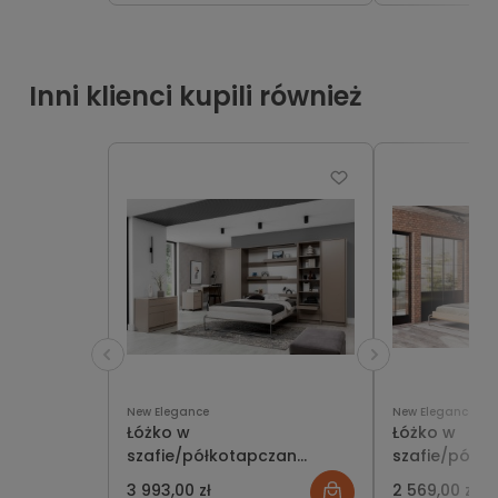
wyboru
Inni klienci kupili również
New Elegance
New Elegance
Łóżko w
Łóżko w
szafie/półkotapczan
szafie/półk
Genius 120x200 |
pionowy Basi
3 993,00 zł
2 569,00 zł