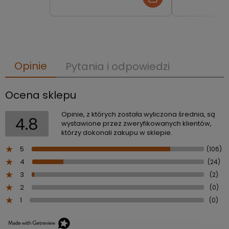
140x200|160x200 z
120x200 | 14
siłownikami gazowymi z
matowe z sz
szafami do wyboru
wyboru
Opinie
Pytania i odpowiedzi
Ocena sklepu
Opinie, z których została wyliczona średnia, są
4.8
wystawione przez zweryfikowanych klientów,
którzy dokonali zakupu w sklepie.
5
(106)
4
(24)
3
(2)
2
(0)
1
(0)