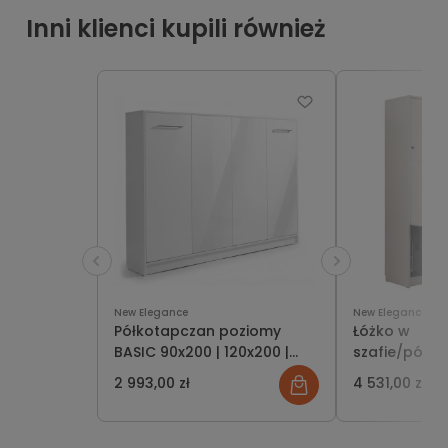
Inni klienci kupili również
New Elegance
New Elegance
Półkotapczan poziomy
Łóżko w
BASIC 90x200 | 120x200 |
szafie/półko
140x200 w białym połysku
rozkładanym
2 993,00 zł
4 531,00 zł
na frontach z szafami i
Genius 120x2
nadstawką do wyboru
kolory mato
do wyboru