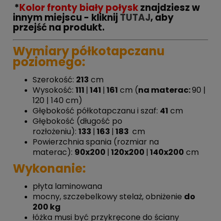
*
Kolor fronty biały połysk
znajdziesz w
innym miejscu - kliknij
TUTAJ
, aby
przejść na produkt.
Wymiary półkotapczanu
poziomego:
Szerokość:
213
cm
Wysokość:
111
|
141
|
161
cm (
na materac:
90 |
120 | 140 cm)
Głębokość półkotapczanu i szaf:
41
cm
Głębokość (długość po
rozłożeniu):
133
|
163
|
183
cm
Powierzchnia spania (rozmiar na
materac):
90x200
|
120x200
|
140x200
cm
Wykonanie:
płyta laminowana
mocny, szczebelkowy stelaż, obniżenie
do
200 kg
łóżka musi być przykręcone do ściany