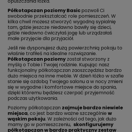
opuszczania łóżka.
Półkotapczan poziomy Basic
pozwoli Ci
swobodnie przekształcać role pomieszczeń. W
kilka chwil możesz stworzyć wygodną sypialnię
tam, gdzie jeszcze niedawno bawiły się dzieci,
gdzie niedawno ćwiczyłaś jogę lub urządzałaś
małe przyjęcie dla przyjaciół.
Jeśli nie dysponujesz dużą powierzchnią pokoju to
właśnie trafiłeś na idealne rozwiązanie.
Półkotapczan poziomy
został stworzony z
myślą o Tobie i Twojej rodzinie. Kupując nasz
funkcjonalny półkotapczan zaoszczędzisz bardzo
dużo miejsca na inne meble. W dzień łóżko w szafie
stanie się ozdobą Twojego salonu a w nocy zmieni
się w wygodne i komfortowe miejsce do spania,
dzięki któremu będziesz czerpać przyjemność
podczas użytkowania.
Poziomy półkotapczan
zajmuje bardzo niewiele
miejsca
, co jest bardzo ważne szczególnie
w
wąskim pokoju
. W zależności od tego, jak dużo
mamy go w pomieszczeniu,
skonfigurujemy
półkotapczan w bardzo praktyczny zestaw