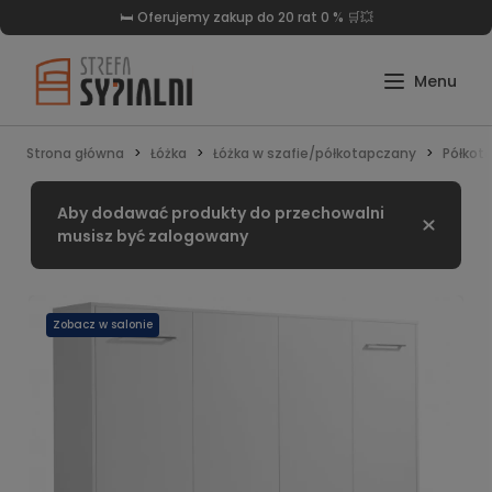
🛏️ Oferujemy zakup do 20 rat 0 % 🛒💥
Strona główna
Łóżka
Łóżka w szafie/półkotapczany
Półkot
Aby dodawać produkty do przechowalni
Zamknij
musisz być zalogowany
Zobacz w salonie