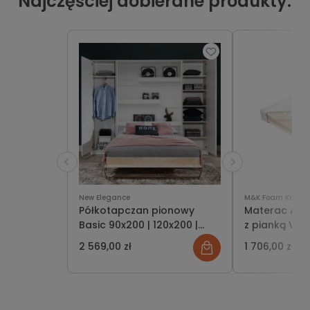
Najczęściej dobierane produkty:
New Elegance
M&K Foam Koło
Półkotapczan pionowy
Materac Ame
Basic 90x200 | 120x200 |
z pianką Vis
140x200 kolory matowe
2 569,00 zł
1 706,00 zł
jednoosobowy lub
dwuosobowy z szafami do
wyboru