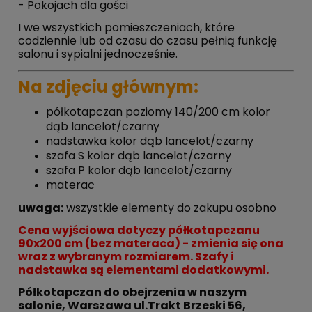
- Pokojach dla gości
I we wszystkich pomieszczeniach, które
codziennie lub od czasu do czasu pełnią funkcję
salonu i sypialni jednocześnie.
Na zdjęciu głównym:
półkotapczan poziomy 140/200 cm kolor
dąb lancelot/czarny
nadstawka kolor dąb lancelot/czarny
szafa S kolor dąb lancelot/czarny
szafa P kolor dąb lancelot/czarny
materac
uwaga:
wszystkie elementy do zakupu osobno
Cena wyjściowa dotyczy półkotapczanu
90x200 cm (bez materaca) - zmienia się ona
wraz z wybranym rozmiarem. Szafy i
nadstawka są elementami dodatkowymi.
Półkotapczan do obejrzenia w naszym
salonie, Warszawa ul.Trakt Brzeski 56,