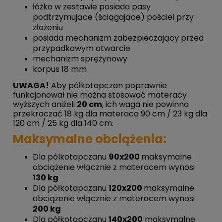
łóżko w zestawie posiada pasy
podtrzymujące (ściągające) pościel przy
złożeniu
posiada mechanizm zabezpieczający przed
przypadkowym otwarcie
mechanizm sprężynowy
korpus 18 mm
UWAGA!
Aby półkotapczan poprawnie
funkcjonował nie można stosować materacy
wyższych aniżeli
20 cm
, ich waga nie powinna
przekraczać 18 kg dla materaca 90 cm / 23 kg dla
120 cm / 25 kg dla 140 cm.
Maksymalne obciążenia:
Dla pólkotapczanu
90x200
maksymalne
obciążenie włącznie z materacem wynosi
130 kg
Dla półkotapczanu
120x200
maksymalne
obciążenie włącznie z materacem wynosi
200 kg
Dla półkotapczanu
140x200
maksymalne