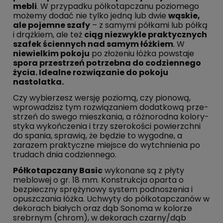
mebli
. W przypadku półkotapczanu poziomego
możemy dodać nie tylko jedną lub dwie
wąskie,
ale pojemne szafy
– z samymi półkami lub półką
i drążkiem, ale też
ciąg niezwykle praktycznych
szafek ściennych nad samym łóżkiem
. W
niewielkim pokoju
po złożeniu łóżka powstaje
spora przestrzeń potrzebna do codziennego
życia. Idealne rozwiązanie do pokoju
nastolatka.
Czy wy­bie­rzesz wersję poziomą, czy pionową,
wpro­wa­dzisz tym roz­wią­za­niem dodatkową prze­
strzeń do swego miesz­ka­nia, a róż­no­rod­na ko­lo­ry­
sty­ka wy­koń­cze­nia i trzy sze­ro­ko­ści po­wierzch­ni
do spania, sprawią, że będzie to wygodne, a
zarazem prak­tycz­ne miejsce do wy­tchnie­nia po
trudach dnia co­dzien­ne­go.
Półkotapczany Basic
wykonane są z płyty
meblowej o gr. 18 mm. Konstrukcja oparta o
bezpieczny sprężynowy system podnoszenia i
opuszczania łóżka. Uchwyty do półkotapczanów w
dekorach białych oraz dąb Sonoma w kolorze
srebrnym (chrom), w dekorach czarny/dąb