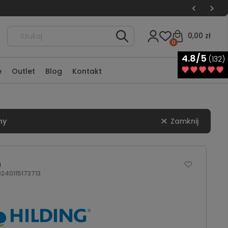
0,00 zł
0
4.8/5
(132)
e
Outlet
Blog
Kontakt
ny
Zamknij
n
40115173713