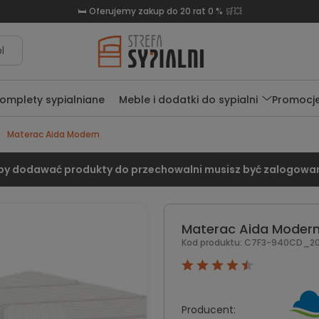
🛏️ Oferujemy zakup do 20 rat 0 % 🛒💥
l
omplety sypialniane
Meble i dodatki do sypialni
Promocj
Materac Aida Modern
by dodawać produkty do przechowalni musisz być zalogowa
Materac Aida Moder
Kod produktu:
C7F3-940CD_202
Producent: