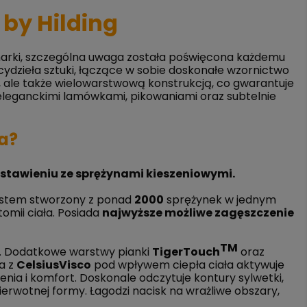
by Hilding
j marki, szczególna uwaga została poświęcona każdemu
ydzieła sztuki, łączące w sobie doskonałe wzornictwo
, ale także wielowarstwową konstrukcją, co gwarantuje
 eleganckimi lamówkami, pikowaniami oraz subtelnie
a?
stawieniu ze sprężynami kieszeniowymi.
system stworzony z ponad
2000
sprężynek w jednym
omii ciała. Posiada
najwyższe możliwe zagęszczenie
TM
i. Dodatkowe warstwy pianki
TigerTouch
oraz
a z
CelsiusVisco
pod wpływem ciepła ciała aktywuje
nia i komfort. Doskonale odczytuje kontury sylwetki,
erwotnej formy. Łagodzi nacisk na wrażliwe obszary,