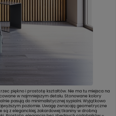
zec piękno i prostotę kształtów. Nie ma tu miejsca na
acowane w najmniejszym detalu. Stonowane kolory
nie pasują do minimalistycznej sypialni. Wyjątkowo
 najwyższym poziomie. Uwagę zwracają geometryczne
e są z eleganckiej, żakardowej tkaniny w drobną
wki. Prostota, elegancja bez zbędnych ozdobników –