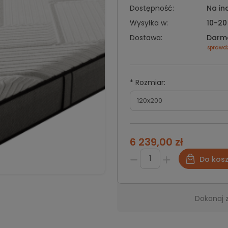
Dostępność:
Na in
Wysyłka w:
10-20
Dostawa:
Darm
sprawd
*
Rozmiar:
6 239,00 zł
Do kos
Dokonaj 