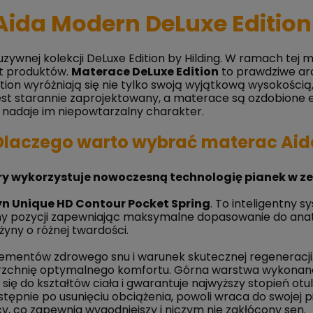
ida Modern DeLuxe Edition 
luzywnej kolekcji DeLuxe Edition by Hilding. W ramach te
rt produktów.
Materace DeLuxe Edition
to prawdziwe arc
on wyróżniają się nie tylko swoją wyjątkową wysokością
jest starannie zaprojektowany, a materace są ozdobione
nadaje im niepowtarzalny charakter.
Dlaczego warto wybrać materac Aid
y wykorzystuje nowoczesną technologię pianek w ze
yn Unique HD Contour Pocket Spring
. To inteligentny 
any pozycji zapewniając maksymalne dopasowanie do anat
żyny o różnej twardości.
elementów zdrowego snu i warunek skutecznej regeneracj
zchnię optymalnego komfortu. Górna warstwa wykonan
 do kształtów ciała i gwarantuje najwyższy stopień otule
pnie po usunięciu obciążenia, powoli wraca do swojej pi
y, co zapewnia wygodniejszy i niczym nie zakłócony sen.