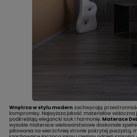
Wnętrza w stylu modern
zachwycają przestronności
kompromisy. Najwyższa jakość materiałów widoczna j
podkreślają elegancki look i harmonię.
Materace DeL
wysokie materace wielowarstwowe doskonale spełnią
pikowania na wierzchniej stronie pokrytej puszystą,
szachownicę łączącą jasny i ciemny odcień szarości.