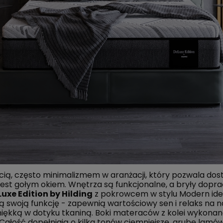
ą, często minimalizmem w aranżacji, który pozwala dostr
est gołym okiem. Wnętrza są funkcjonalne, a bryły dopr
uxe Edition by Hilding
z pokrowcem w stylu Modern ideal
 swoją funkcję - zapewnią wartościowy sen i relaks na
 miękką w dotyku tkaniną. Boki materaców z kolei wykonan
 Całość dopełniają o kilka tonów ciemniejsze, grube lamó