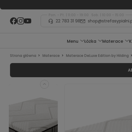
Pon. - Pt. | 11:00 - 19:00 Sob. | 10:00 - 15:00
22 783 31 98
shop@strefasypialni.p
Menu
Łóżka
Materace
K
Strona główna
Materace
Materace DeLuxe Edition by Hilding
A