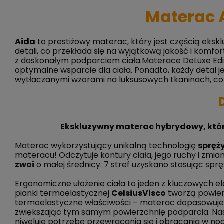
Materac A
Aida
to prestiżowy materac, który jest częścią eksk
detali, co przekłada się na wyjątkową jakość i komfo
z doskonałym podparciem ciała.Materace DeLuxe Editi
optymalne wsparcie dla ciała. Ponadto, każdy detal 
wytłaczanymi wzorami na luksusowych tkaninach, co 
Ekskluzywny materac hybrydowy, któr
Materac wykorzystujący unikalną technologię
spręż
materacu! Odczytuje kontury ciała, jego ruchy i zmi
zwoi
o małej średnicy. 7 stref uzyskano stosując sprę
Ergonomiczne ułożenie ciała to jeden z kluczowych 
pianki termoelastycznej
CelsiusVisco
tworzą powier
termoelastyczne właściwości – materac dopasowuje się
zwiększając tym samym powierzchnię podparcia. Nastę
niweluje potrzebę przewracania się i obracania w noc