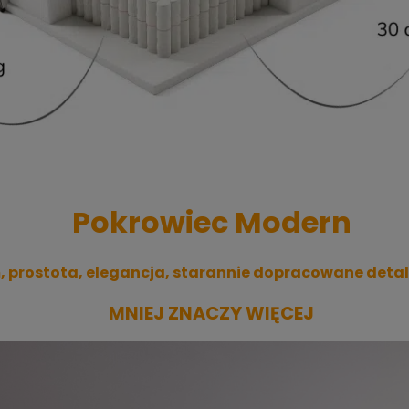
Pokrowiec Modern
 prostota, elegancja, starannie dopracowane detale
MNIEJ ZNACZY WIĘCEJ