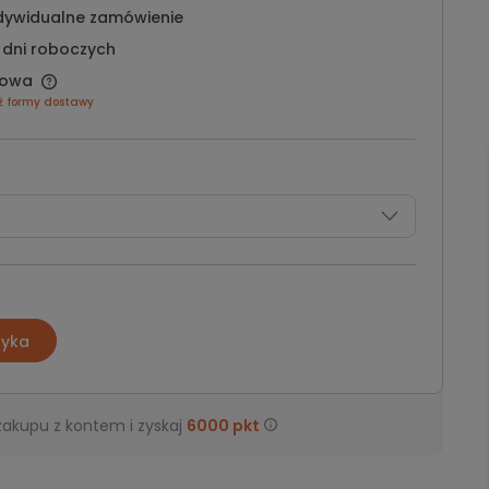
dywidualne zamówienie
 dni roboczych
owa
ź formy dostawy
zyka
zakupu z kontem i zyskaj
6000
pkt