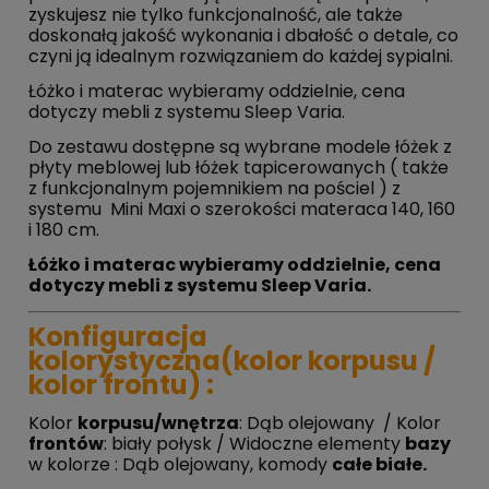
zyskujesz nie tylko funkcjonalność, ale także
doskonałą jakość wykonania i dbałość o detale, co
czyni ją idealnym rozwiązaniem do każdej sypialni.
Łóżko i materac wybieramy oddzielnie, cena
dotyczy mebli z systemu Sleep Varia.
Do zestawu dostępne są wybrane modele łóżek z
płyty meblowej lub łóżek tapicerowanych ( także
z funkcjonalnym pojemnikiem na pościel ) z
systemu Mini Maxi o szerokości materaca 140, 160
i 180 cm.
Łóżko i materac wybieramy oddzielnie, cena
dotyczy mebli z systemu Sleep Varia.
Konfiguracja
kolorystyczna(kolor korpusu /
kolor frontu) :
Kolor
korpusu/wnętrza
: Dąb olejowany / Kolor
frontów
: biały połysk / Widoczne elementy
bazy
w kolorze : Dąb olejowany,
k
omody
całe białe.