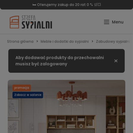
🛏️ Oferujemy zakup do 20 rat 0 % 🛒💥
Strona główna
Meble i dodatki do sypialni
Zabudowy sypialni S
Aby dodawać produkty do przechowalni
Zamknij
musisz być zalogowany
promocja
Zobacz w salonie