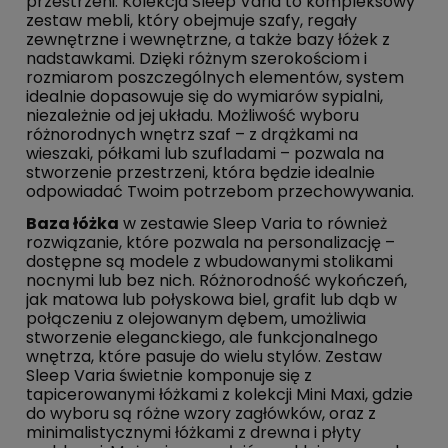
przestrzeni. Kolekcja Sleep Varia to kompleksowy
zestaw mebli, który obejmuje szafy, regały
zewnętrzne i wewnętrzne, a także bazy łóżek z
nadstawkami. Dzięki różnym szerokościom i
rozmiarom poszczególnych elementów, system
idealnie dopasowuje się do wymiarów sypialni,
niezależnie od jej układu. Możliwość wyboru
różnorodnych wnętrz szaf – z drążkami na
wieszaki, półkami lub szufladami – pozwala na
stworzenie przestrzeni, która będzie idealnie
odpowiadać Twoim potrzebom przechowywania.
Baza łóżka
w zestawie Sleep Varia to również
rozwiązanie, które pozwala na personalizację –
dostępne są modele z wbudowanymi stolikami
nocnymi lub bez nich. Różnorodność wykończeń,
jak matowa lub połyskowa biel, grafit lub dąb w
połączeniu z olejowanym dębem, umożliwia
stworzenie eleganckiego, ale funkcjonalnego
wnętrza, które pasuje do wielu stylów. Zestaw
Sleep Varia świetnie komponuje się z
tapicerowanymi łóżkami z kolekcji Mini Maxi, gdzie
do wyboru są różne wzory zagłówków, oraz z
minimalistycznymi łóżkami z drewna i płyty