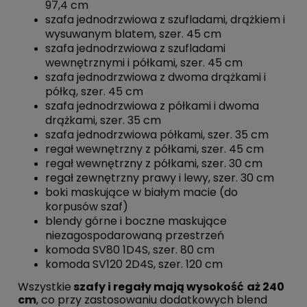
97,4 cm
szafa jednodrzwiowa z szufladami, drążkiem i
wysuwanym blatem, szer. 45 cm
szafa jednodrzwiowa z szufladami
wewnętrznymi i półkami, szer. 45 cm
szafa jednodrzwiowa z dwoma drążkami i
półką, szer. 45 cm
szafa jednodrzwiowa z półkami i dwoma
drążkami, szer. 35 cm
szafa jednodrzwiowa półkami, szer. 35 cm
regał wewnętrzny z półkami, szer. 45 cm
regał wewnętrzny z półkami, szer. 30 cm
regał zewnętrzny prawy i lewy, szer. 30 cm
boki maskujące w białym macie (do
korpusów szaf)
blendy górne i boczne maskujące
niezagospodarowaną przestrzeń
komoda SV80 1D4S, szer. 80 cm
komoda SV120 2D4S, szer. 120 cm
Wszystkie
szafy i regały mają wysokość
aż 240
cm
, co przy zastosowaniu dodatkowych blend