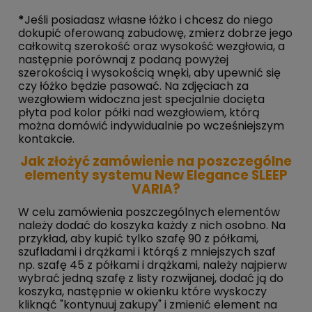
*
Jeśli posiadasz własne łóżko i chcesz do niego
dokupić oferowaną zabudowę, zmierz dobrze jego
całkowitą szerokość oraz wysokość wezgłowia, a
następnie porównaj z podaną powyżej
szerokością i wysokością wnęki, aby upewnić się
czy łóżko będzie pasować. Na zdjęciach za
wezgłowiem widoczna jest specjalnie docięta
płyta pod kolor półki nad wezgłowiem, którą
można domówić indywidualnie po wcześniejszym
kontakcie.
Jak złożyć zamówienie na poszczególne
elementy systemu New Elegance SLEEP
VARIA?
W celu zamówienia poszczególnych elementów
należy dodać do koszyka każdy z nich osobno. Na
przykład, aby kupić tylko szafę 90 z półkami,
szufladami i drążkami i którąś z mniejszych szaf
np. szafę 45 z półkami i drążkami, należy najpierw
wybrać jedną szafę z listy rozwijanej, dodać ją do
koszyka, następnie w okienku które wyskoczy
kliknąć "kontynuuj zakupy" i zmienić element na