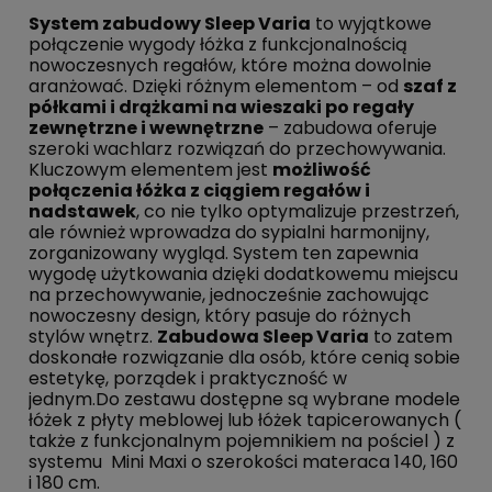
System zabudowy Sleep Varia
to wyjątkowe
połączenie wygody łóżka z funkcjonalnością
nowoczesnych regałów, które można dowolnie
aranżować. Dzięki różnym elementom – od
szaf z
półkami i drążkami na wieszaki po regały
zewnętrzne i wewnętrzne
– zabudowa oferuje
szeroki wachlarz rozwiązań do przechowywania.
Kluczowym elementem jest
możliwość
połączenia łóżka z ciągiem regałów i
nadstawek
, co nie tylko optymalizuje przestrzeń,
ale również wprowadza do sypialni harmonijny,
zorganizowany wygląd. System ten zapewnia
wygodę użytkowania dzięki dodatkowemu miejscu
na przechowywanie, jednocześnie zachowując
nowoczesny design, który pasuje do różnych
stylów wnętrz.
Zabudowa Sleep Varia
to zatem
doskonałe rozwiązanie dla osób, które cenią sobie
estetykę, porządek i praktyczność w
jednym.Do zestawu dostępne są wybrane modele
łóżek z płyty meblowej lub łóżek tapicerowanych (
także z funkcjonalnym pojemnikiem na pościel ) z
systemu Mini Maxi o szerokości materaca 140, 160
i 180 cm.