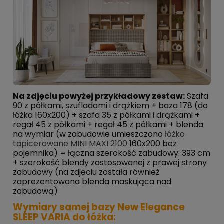
Na zdjęciu powyżej przykładowy zestaw:
Szafa
90 z półkami, szufladami i drążkiem + baza 178 (do
łóżka 160x200) + szafa 35 z półkami i drążkami +
regał 45 z półkami + regał 45 z półkami + blenda
na wymiar (w zabudowie umieszczono
łóżko
tapicerowane MINI MAXI 2100
160x200 bez
pojemnika) = łączna szerokość zabudowy: 393 cm
+ szerokość blendy zastosowanej z prawej strony
zabudowy (na zdjęciu została również
zaprezentowana blenda maskująca nad
zabudową)
Wymiary samej bazy New Elegance
SLEEP VARIA do łóżka: