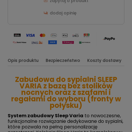
zapytaj o produkt
dodaj opinię
Opis produktu
Bezpieczeństwo
Koszty dostawy
O
Zabudowa do sypialni SLEEP
VARIA z bazą bez stolików
nocnych oraz z szafami i
regałami do wyboru (fronty w
połysku)
System zabudowy Sleep Varia
to nowoczesne,
funkcjonalne rozwiązanie dedykowane do sypialni,
które pozwala na pełną personalizację