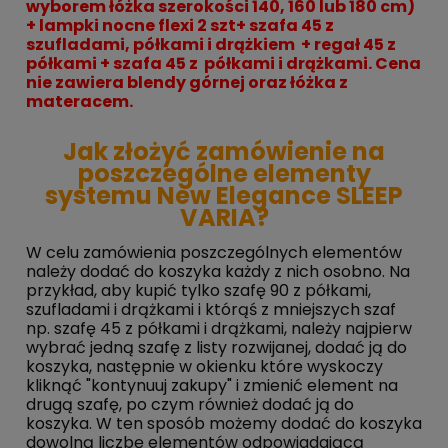
wyborem łóżka
szerokości
140, 160 lub 180 cm)
+
lampki nocne flexi 2 szt+
szafa 45 z
szufladami, półkami i
drążkiem
+ regał 45 z
półkami + szafa 45 z półkami i drążkami.
Cena
nie zawiera
blendy górnej oraz łóżka z
materacem.
Jak złożyć zamówienie na
poszczególne elementy
systemu New Elegance SLEEP
VARIA?
W celu zamówienia poszczególnych elementów
należy dodać do koszyka każdy z nich osobno. Na
przykład, aby kupić tylko szafę 90 z półkami,
szufladami i drążkami i którąś z mniejszych szaf
np. szafę 45 z półkami i drążkami, należy najpierw
wybrać jedną szafę z listy rozwijanej, dodać ją do
koszyka, następnie w okienku które wyskoczy
kliknąć "kontynuuj zakupy" i zmienić element na
drugą szafę, po czym również dodać ją do
koszyka. W ten sposób możemy dodać do koszyka
dowolną liczbę elementów odpowiadającą