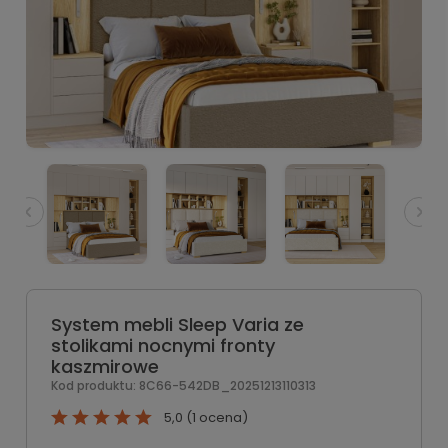
System mebli Sleep Varia ze
stolikami nocnymi fronty
kaszmirowe
Kod produktu:
8C66-542DB_20251213110313
5,0 (1 ocena)