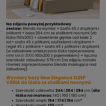
Na zdjęciu powyżej przykładowy
zestaw:
Blenda na wymiar + Szafa 45 z drążkami i
półkami + baza 264 cm ze stolikami nocnymi (do
łóżka 160x200) + oświetlenie giętkie Led białe 2
szt+ szafa 45 z półkami, szufladami i drążkami +
regał 45 z półkami + szafa 45 z półkami i drążkami
(w zabudowie umieszczono łóżko tapicerowane
MINI MAXI 3000
160x200 z pojemnikiem) = łączna
szerokość zabudowy: 579 cm (na zdjęciu została
również zaprezentowana blenda maskująca nad
zabudową).
Wymiary bazy New Elegance SLEEP
VARIA do łóżka ze stolikami nocnymi:
Szerokość całkowita:
244
|
264
|
284
cm (
dla
łóżka na materac:
140 | 160 | 180 cm)
Szerokość wnęki:
154
|
174 |
194
cm
*
Wysokość wnęki:
120
cm
*