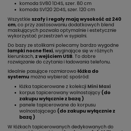
komoda SV80 1D4S, szer. 80 cm
komoda SV120 2D4S, szer. 120 cm
Wszystkie
szafy i regały mają wysokość aż 240
cm
, co przy zastosowaniu dodatkowych blend
maskujących pozwala optymalnie i estetycznie
wykorzystać przestrzeń w sypialni.
Do bazy ze stolikami polecamy bardzo wygodne
lampki nocne flexi
, wyginające się w różnych
kierunkach,
z wejściem USB
. To dobre
rozwiązanie do czytania i ładowania telefonu.
Idealnie pasujące rozmiarowo
łóżka do
systemu
można wybierać spośród:
łóżka tapicerowane z kolekcji
Mini Maxi
korpus tapicerowany wolnostojący
(do
zakupu wyłącznie z bazą )
panele tapicerowane do korpusu
wolnostojącego
(do zakupu wyłącznie z
bazą )
W łóżkach tapicerowanych dedykowanych do