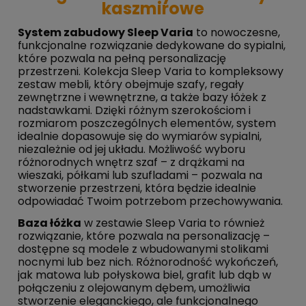
kaszmirowe
System zabudowy Sleep Varia
to nowoczesne,
funkcjonalne rozwiązanie dedykowane do sypialni,
które pozwala na pełną personalizację
przestrzeni. Kolekcja Sleep Varia to kompleksowy
zestaw mebli, który obejmuje szafy, regały
zewnętrzne i wewnętrzne, a także bazy łóżek z
nadstawkami. Dzięki różnym szerokościom i
rozmiarom poszczególnych elementów, system
idealnie dopasowuje się do wymiarów sypialni,
niezależnie od jej układu. Możliwość wyboru
różnorodnych wnętrz szaf – z drążkami na
wieszaki, półkami lub szufladami – pozwala na
stworzenie przestrzeni, która będzie idealnie
odpowiadać Twoim potrzebom przechowywania.
Baza łóżka
w zestawie Sleep Varia to również
rozwiązanie, które pozwala na personalizację –
dostępne są modele z wbudowanymi stolikami
nocnymi lub bez nich. Różnorodność wykończeń,
jak matowa lub połyskowa biel, grafit lub dąb w
połączeniu z olejowanym dębem, umożliwia
stworzenie eleganckiego, ale funkcjonalnego