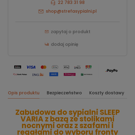
22 783 31 98
shop@strefasypialni.pl
zapytaj o produkt
dodaj opinię
Opis produktu
Bezpieczeństwo
Koszty dostawy
O
Zabudowa do sypialni SLEEP
VARIA z bazą ze stolikami
nocnymi oraz z szafami i
regałami do wyboru fronty