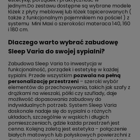
jednym.Do zestawu dostępne są wybrane modele
łóżek z płyty meblowej lub łóżek tapicerowanych (
także z funkcjonalnym pojemnikiem na pościel ) z
systemu Mini Maxi o szerokości materaca 140, 160
i 180 cm.
Dlaczego warto wybrać zabudowę
Sleep Varia do swojej sypialni?
Zabudowa Sleep Varia to inwestycja w
funkcjonalność, porządek i estetykę w każdej
sypialni. Przede wszystkim
pozwala na pełną
personalizację przestrzeni
– szeroki wybór
elementów do przechowywania, takich jak szafy z
drążkami na wieszaki, półki czy szuflady, daje
możliwość dopasowania zabudowy do
indywidualnych potrzeb. System Sleep Varia
doskonale nadaje się do sypialni o różnych
układach, szczególnie w wąskich i długich
pomieszczeniach, gdzie każda przestrzeń jest
cenna. Kolejną zaletą jest estetyka – połączenie
białych matowych lub połyskowych powierzchni z