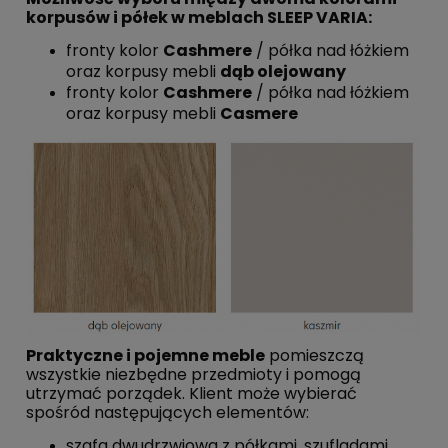
korpusów i półek w meblach SLEEP VARIA:
fronty kolor
Cashmere
/ półka nad łóżkiem
oraz korpusy mebli
dąb olejowany
fronty kolor
Cashmere
/ półka nad łóżkiem
oraz korpusy mebli
Casmere
Praktyczne i pojemne meble
pomieszczą
wszystkie niezbędne przedmioty i pomogą
utrzymać porządek. Klient może wybierać
spośród następujących elementów:
szafa dwudrzwiowa z półkami, szufladami