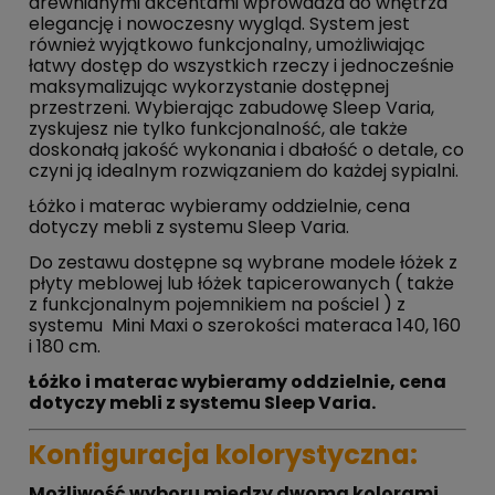
drewnianymi akcentami wprowadza do wnętrza
elegancję i nowoczesny wygląd. System jest
również wyjątkowo funkcjonalny, umożliwiając
łatwy dostęp do wszystkich rzeczy i jednocześnie
maksymalizując wykorzystanie dostępnej
przestrzeni. Wybierając zabudowę Sleep Varia,
zyskujesz nie tylko funkcjonalność, ale także
doskonałą jakość wykonania i dbałość o detale, co
czyni ją idealnym rozwiązaniem do każdej sypialni.
Łóżko i materac wybieramy oddzielnie, cena
dotyczy mebli z systemu Sleep Varia.
Do zestawu dostępne są wybrane modele łóżek z
płyty meblowej lub łóżek tapicerowanych ( także
z funkcjonalnym pojemnikiem na pościel ) z
systemu Mini Maxi o szerokości materaca 140, 160
i 180 cm.
Łóżko i materac wybieramy oddzielnie, cena
dotyczy mebli z systemu Sleep Varia.
Konfiguracja kolorystyczna:
Możliwość wyboru między dwoma kolorami