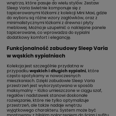
wnętrza, które pasuje do wielu stylów. Zestaw
Sleep Varia świetnie komponuje się z
tapicerowanymi łóżkami z kolekcji Mini Maxi, gdzie
do wyboru są różne wzory zagłówków, oraz z
minimalistycznymi łóżkami z drewna i płyty
meblowej. Można je uzupełnić o naklejane panele
tapicerowane, co wprowadza do sypialni
dodatkowy komfort i elegancję.
Funkcjonalność zabudowy Sleep Varia
w wąskich sypialniach
Kolekcja jest szczególnie przydatna w
przypadku
wąskich i długich sypialni
, które
często spotykamy w nowoczesnych
mieszkaniach. Dzięki zabudowie Sleep Varia
przestrzeń jest wykorzystywana w sposób
maksymalny – łóżko umieszczone w ciągu szaf,
regałów i nadstawek stanowi doskonałe
rozwiązanie, które nie tylko optymalizuje
przestrzeń, ale także nadaje wnętrzu
wyjątkowego charakteru. System może być
montowany z bliskim połączeniem do ścian i sufitu